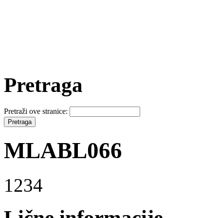
Pretraga
Pretraži ove stranice:
MLABL066
1234
Lične informacije