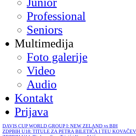
Junior
Professional
Seniors
Multimedija
Foto galerije
Video
Audio
Kontakt
Prijava
DAVIS CUP WORLD GROUP I: NEW ZELAND vs BIH
ZDPBIH U18: TITULE ZA PETRA BILETIĆA I TEU KOVAČEV