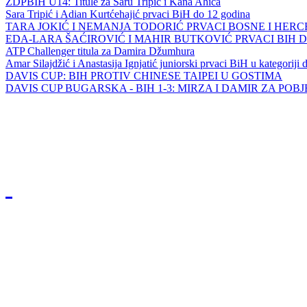
ZDPBIH U14: Titule za Saru Tripić i Kana Ahića
Sara Tripić i Adian Kurtćehajić prvaci BiH do 12 godina
TARA JOKIĆ I NEMANJA TODORIĆ PRVACI BOSNE I HER
EDA-LARA ŠAĆIROVIĆ I MAHIR BUTKOVIĆ PRVACI BIH 
ATP Challenger titula za Damira Džumhura
Amar Silajdžić i Anastasija Ignjatić juniorski prvaci BiH u kategoriji
DAVIS CUP: BIH PROTIV CHINESE TAIPEI U GOSTIMA
DAVIS CUP BUGARSKA - BIH 1-3: MIRZA I DAMIR ZA POB