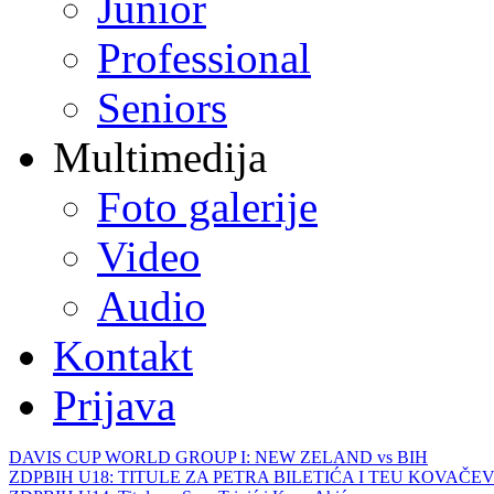
Junior
Professional
Seniors
Multimedija
Foto galerije
Video
Audio
Kontakt
Prijava
DAVIS CUP WORLD GROUP I: NEW ZELAND vs BIH
ZDPBIH U18: TITULE ZA PETRA BILETIĆA I TEU KOVAČEV