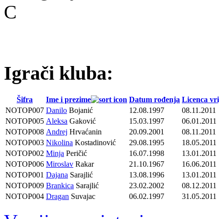
C
Igrači kluba:
Šifra
Ime i prezime
Datum rođenja
Licenca vri
NOTOP007
Danilo
Bojanić
12.08.1997
08.11.2011
NOTOP005
Aleksa
Gaković
15.03.1997
06.01.2011
NOTOP008
Andrej
Hrvaćanin
20.09.2001
08.11.2011
NOTOP003
Nikolina
Kostadinović
29.08.1995
18.05.2011
NOTOP002
Minja
Peričić
16.07.1998
13.01.2011
NOTOP006
Miroslav
Rakar
21.10.1967
16.06.2011
NOTOP001
Dajana
Sarajlić
13.08.1996
13.01.2011
NOTOP009
Brankica
Sarajlić
23.02.2002
08.12.2011
NOTOP004
Dragan
Suvajac
06.02.1997
31.05.2011