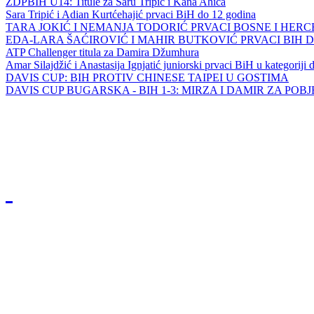
ZDPBIH U14: Titule za Saru Tripić i Kana Ahića
Sara Tripić i Adian Kurtćehajić prvaci BiH do 12 godina
TARA JOKIĆ I NEMANJA TODORIĆ PRVACI BOSNE I HER
EDA-LARA ŠAĆIROVIĆ I MAHIR BUTKOVIĆ PRVACI BIH 
ATP Challenger titula za Damira Džumhura
Amar Silajdžić i Anastasija Ignjatić juniorski prvaci BiH u kategoriji
DAVIS CUP: BIH PROTIV CHINESE TAIPEI U GOSTIMA
DAVIS CUP BUGARSKA - BIH 1-3: MIRZA I DAMIR ZA POB