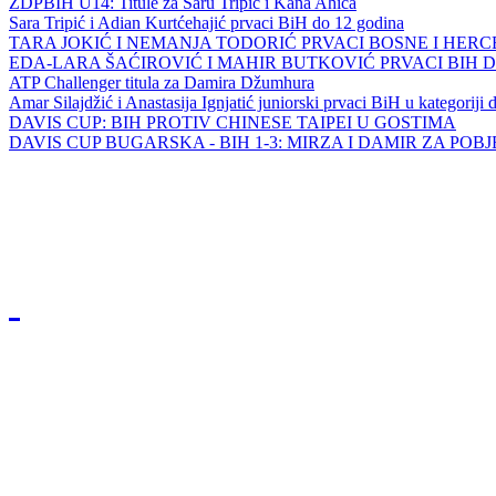
ZDPBIH U14: Titule za Saru Tripić i Kana Ahića
Sara Tripić i Adian Kurtćehajić prvaci BiH do 12 godina
TARA JOKIĆ I NEMANJA TODORIĆ PRVACI BOSNE I HER
EDA-LARA ŠAĆIROVIĆ I MAHIR BUTKOVIĆ PRVACI BIH 
ATP Challenger titula za Damira Džumhura
Amar Silajdžić i Anastasija Ignjatić juniorski prvaci BiH u kategoriji
DAVIS CUP: BIH PROTIV CHINESE TAIPEI U GOSTIMA
DAVIS CUP BUGARSKA - BIH 1-3: MIRZA I DAMIR ZA POB