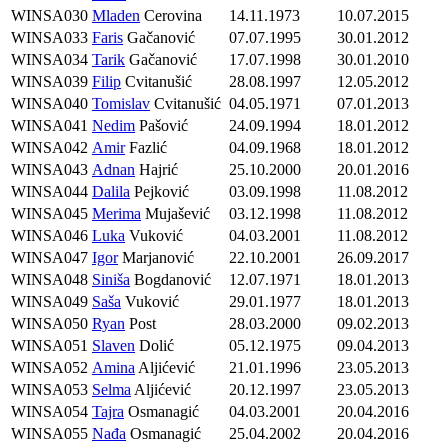
WINSA030
Mladen
Cerovina
14.11.1973
10.07.2015
WINSA033
Faris
Gačanović
07.07.1995
30.01.2012
WINSA034
Tarik
Gačanović
17.07.1998
30.01.2010
WINSA039
Filip
Cvitanušić
28.08.1997
12.05.2012
WINSA040
Tomislav
Cvitanušić
04.05.1971
07.01.2013
WINSA041
Nedim
Pašović
24.09.1994
18.01.2012
WINSA042
Amir
Fazlić
04.09.1968
18.01.2012
WINSA043
Adnan
Hajrić
25.10.2000
20.01.2016
WINSA044
Dalila
Pejković
03.09.1998
11.08.2012
WINSA045
Merima
Mujašević
03.12.1998
11.08.2012
WINSA046
Luka
Vuković
04.03.2001
11.08.2012
WINSA047
Igor
Marjanović
22.10.2001
26.09.2017
WINSA048
Siniša
Bogdanović
12.07.1971
18.01.2013
WINSA049
Saša
Vuković
29.01.1977
18.01.2013
WINSA050
Ryan
Post
28.03.2000
09.02.2013
WINSA051
Slaven
Dolić
05.12.1975
09.04.2013
WINSA052
Amina
Aljićević
21.01.1996
23.05.2013
WINSA053
Selma
Aljićević
20.12.1997
23.05.2013
WINSA054
Tajra
Osmanagić
04.03.2001
20.04.2016
WINSA055
Nađa
Osmanagić
25.04.2002
20.04.2016