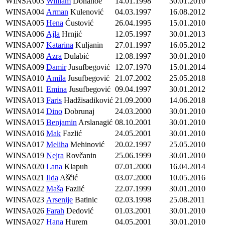
WINSA003
William
Donahoe
14.01.1998
30.01.2010
WINSA004
Arman
Kulenović
04.03.1997
16.08.2012
WINSA005
Hena
Ćustović
26.04.1995
15.01.2010
WINSA006
Ajla
Hrnjić
12.05.1997
30.01.2013
WINSA007
Katarina
Kuljanin
27.01.1997
16.05.2012
WINSA008
Azra
Đulabić
12.08.1997
30.01.2010
WINSA009
Damir
Jusufbegović
12.07.1970
15.01.2014
WINSA010
Amila
Jusufbegović
21.07.2002
25.05.2018
WINSA011
Emina
Jusufbegović
09.04.1997
30.01.2012
WINSA013
Faris
Hadžisadiković
21.09.2000
14.06.2018
WINSA014
Dino
Dobrunaj
24.03.2000
30.01.2010
WINSA015
Benjamin
Arslanagić
08.10.2001
30.01.2010
WINSA016
Mak
Fazlić
24.05.2001
30.01.2010
WINSA017
Meliha
Mehinović
20.02.1997
25.05.2010
WINSA019
Nejra
Rovčanin
25.06.1999
30.01.2010
WINSA020
Lana
Klapuh
07.01.2000
16.04.2014
WINSA021
Ilda
Aščić
03.07.2000
10.05.2016
WINSA022
Maša
Fazlić
22.07.1999
30.01.2010
WINSA023
Arsenije
Batinic
02.03.1998
25.08.2011
WINSA026
Farah
Dedović
01.03.2001
30.01.2010
WINSA027
Hana
Hurem
04.05.2001
30.01.2010