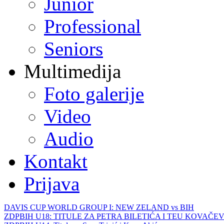
Junior
Professional
Seniors
Multimedija
Foto galerije
Video
Audio
Kontakt
Prijava
DAVIS CUP WORLD GROUP I: NEW ZELAND vs BIH
ZDPBIH U18: TITULE ZA PETRA BILETIĆA I TEU KOVAČEV