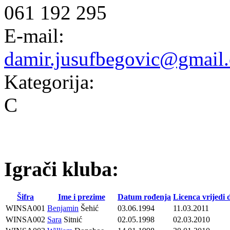
061 192 295
E-mail:
damir.jusufbegovic@gmail
Kategorija:
C
Igrači kluba:
Šifra
Ime i prezime
Datum rođenja
Licenca vrijedi 
WINSA001
Benjamin
Šehić
03.06.1994
11.03.2011
WINSA002
Sara
Sitnić
02.05.1998
02.03.2010