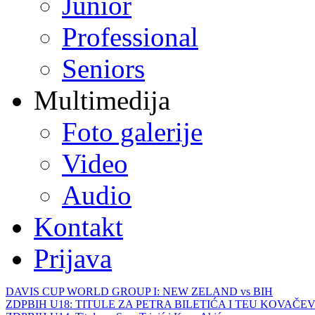
Junior
Professional
Seniors
Multimedija
Foto galerije
Video
Audio
Kontakt
Prijava
DAVIS CUP WORLD GROUP I: NEW ZELAND vs BIH
ZDPBIH U18: TITULE ZA PETRA BILETIĆA I TEU KOVAČEV