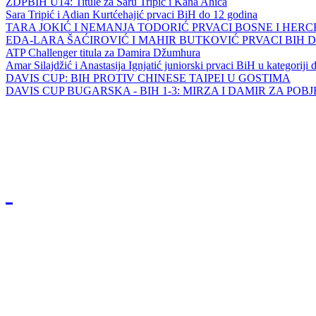
ZDPBIH U14: Titule za Saru Tripić i Kana Ahića
Sara Tripić i Adian Kurtćehajić prvaci BiH do 12 godina
TARA JOKIĆ I NEMANJA TODORIĆ PRVACI BOSNE I HER
EDA-LARA ŠAĆIROVIĆ I MAHIR BUTKOVIĆ PRVACI BIH 
ATP Challenger titula za Damira Džumhura
Amar Silajdžić i Anastasija Ignjatić juniorski prvaci BiH u kategoriji
DAVIS CUP: BIH PROTIV CHINESE TAIPEI U GOSTIMA
DAVIS CUP BUGARSKA - BIH 1-3: MIRZA I DAMIR ZA POB