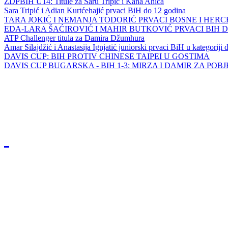
ZDPBIH U14: Titule za Saru Tripić i Kana Ahića
Sara Tripić i Adian Kurtćehajić prvaci BiH do 12 godina
TARA JOKIĆ I NEMANJA TODORIĆ PRVACI BOSNE I HER
EDA-LARA ŠAĆIROVIĆ I MAHIR BUTKOVIĆ PRVACI BIH 
ATP Challenger titula za Damira Džumhura
Amar Silajdžić i Anastasija Ignjatić juniorski prvaci BiH u kategoriji
DAVIS CUP: BIH PROTIV CHINESE TAIPEI U GOSTIMA
DAVIS CUP BUGARSKA - BIH 1-3: MIRZA I DAMIR ZA POB