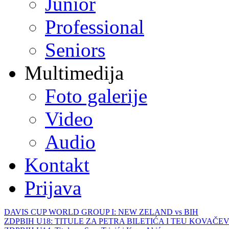
Junior
Professional
Seniors
Multimedija
Foto galerije
Video
Audio
Kontakt
Prijava
DAVIS CUP WORLD GROUP I: NEW ZELAND vs BIH
ZDPBIH U18: TITULE ZA PETRA BILETIĆA I TEU KOVAČEV