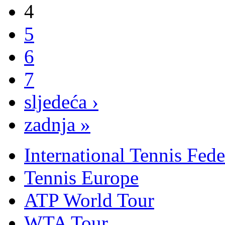
4
5
6
7
sljedeća ›
zadnja »
International Tennis Fede
Tennis Europe
ATP World Tour
WTA Tour