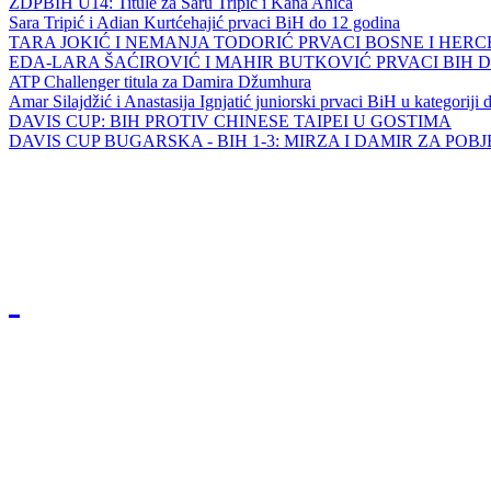
ZDPBIH U14: Titule za Saru Tripić i Kana Ahića
Sara Tripić i Adian Kurtćehajić prvaci BiH do 12 godina
TARA JOKIĆ I NEMANJA TODORIĆ PRVACI BOSNE I HER
EDA-LARA ŠAĆIROVIĆ I MAHIR BUTKOVIĆ PRVACI BIH 
ATP Challenger titula za Damira Džumhura
Amar Silajdžić i Anastasija Ignjatić juniorski prvaci BiH u kategoriji
DAVIS CUP: BIH PROTIV CHINESE TAIPEI U GOSTIMA
DAVIS CUP BUGARSKA - BIH 1-3: MIRZA I DAMIR ZA POB