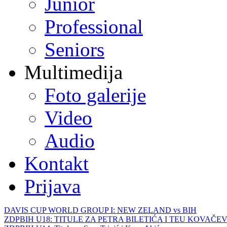
Junior
Professional
Seniors
Multimedija
Foto galerije
Video
Audio
Kontakt
Prijava
DAVIS CUP WORLD GROUP I: NEW ZELAND vs BIH
ZDPBIH U18: TITULE ZA PETRA BILETIĆA I TEU KOVAČEV