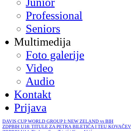
Junior
Professional
Seniors
Multimedija
Foto galerije
Video
Audio
Kontakt
Prijava
DAVIS CUP WORLD GROUP I: NEW ZELAND vs BIH
ZDPBIH U18: TITULE ZA PETRA BILETIĆA I TEU KOVAČEV