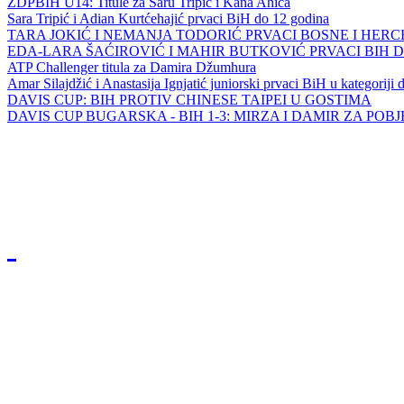
ZDPBIH U14: Titule za Saru Tripić i Kana Ahića
Sara Tripić i Adian Kurtćehajić prvaci BiH do 12 godina
TARA JOKIĆ I NEMANJA TODORIĆ PRVACI BOSNE I HER
EDA-LARA ŠAĆIROVIĆ I MAHIR BUTKOVIĆ PRVACI BIH 
ATP Challenger titula za Damira Džumhura
Amar Silajdžić i Anastasija Ignjatić juniorski prvaci BiH u kategoriji
DAVIS CUP: BIH PROTIV CHINESE TAIPEI U GOSTIMA
DAVIS CUP BUGARSKA - BIH 1-3: MIRZA I DAMIR ZA POB