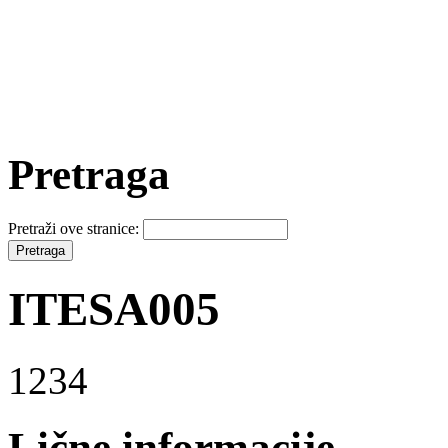
Pretraga
Pretraži ove stranice:
ITESA005
1234
Lične informacije