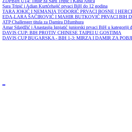
ZDPBIH U14: Titule za Saru Tripić i Kana Ahića
Sara Tripić i Adian Kurtćehajić prvaci BiH do 12 godina
TARA JOKIĆ I NEMANJA TODORIĆ PRVACI BOSNE I HER
EDA-LARA ŠAĆIROVIĆ I MAHIR BUTKOVIĆ PRVACI BIH 
ATP Challenger titula za Damira Džumhura
Amar Silajdžić i Anastasija Ignjatić juniorski prvaci BiH u kategoriji
DAVIS CUP: BIH PROTIV CHINESE TAIPEI U GOSTIMA
DAVIS CUP BUGARSKA - BIH 1-3: MIRZA I DAMIR ZA POB