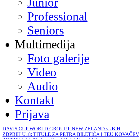
Junior
Professional
Seniors
Multimedija
Foto galerije
Video
Audio
Kontakt
Prijava
DAVIS CUP WORLD GROUP I: NEW ZELAND vs BIH
ZDPBIH U18: TITULE ZA PETRA BILETIĆA I TEU KOVAČEV