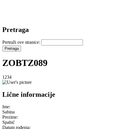
Pretraga
Pretraži ove stranice:
ZOBTZ089
1234
Lične informacije
Ime:
Sabina
Prezime:
Spahić
Datum rođenja: