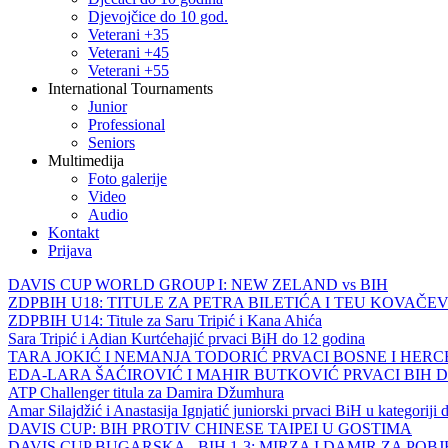
Djevojčice do 10 god.
Veterani +35
Veterani +45
Veterani +55
International Tournaments
Junior
Professional
Seniors
Multimedija
Foto galerije
Video
Audio
Kontakt
Prijava
DAVIS CUP WORLD GROUP I: NEW ZELAND vs BIH
ZDPBIH U18: TITULE ZA PETRA BILETIĆA I TEU KOVAČEV
ZDPBIH U14: Titule za Saru Tripić i Kana Ahića
Sara Tripić i Adian Kurtćehajić prvaci BiH do 12 godina
TARA JOKIĆ I NEMANJA TODORIĆ PRVACI BOSNE I HER
EDA-LARA ŠAĆIROVIĆ I MAHIR BUTKOVIĆ PRVACI BIH 
ATP Challenger titula za Damira Džumhura
Amar Silajdžić i Anastasija Ignjatić juniorski prvaci BiH u kategoriji
DAVIS CUP: BIH PROTIV CHINESE TAIPEI U GOSTIMA
DAVIS CUP BUGARSKA - BIH 1-3: MIRZA I DAMIR ZA POB