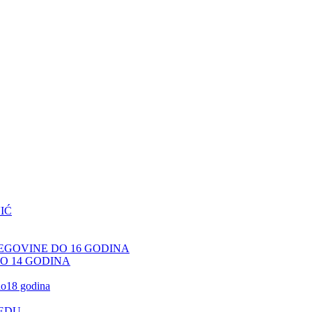
IĆ
CEGOVINE DO 16 GODINA
DO 14 GODINA
 do18 godina
JEDU