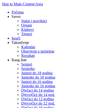
Skip to Main Content Area
Početna
Savez
Statut i pravilnici
Organi
Klubovi
Treneri
Igrači
Takmičenje
Kalendar
Obavijesti o turnirima
Rezultati
Rang liste
Seniori
Seniorke
Juniori do 18 godina
Juniorke do 18 godina
Juniori do 16 godina
Juniorke do 16 godina
Dječaci do 14 godina
Djevojčice do 14 god.
Dječaci do 12 godina
Djevojčice do 12 god.
Dječaci do 10 godina