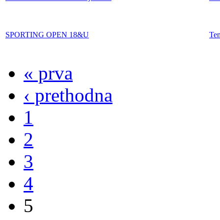
SPORTING OPEN 18&U
Te
« prva
‹ prethodna
1
2
3
4
5