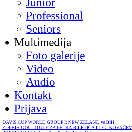
Junior
Professional
Seniors
Multimedija
Foto galerije
Video
Audio
Kontakt
Prijava
DAVIS CUP WORLD GROUP I: NEW ZELAND vs BIH
ZDPBIH U18: TITULE ZA PETRA BILETIĆA I TEU KOVAČEV