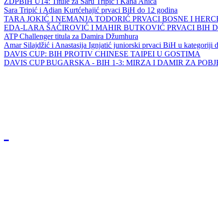
ZDPBIH U14: Titule za Saru Tripić i Kana Ahića
Sara Tripić i Adian Kurtćehajić prvaci BiH do 12 godina
TARA JOKIĆ I NEMANJA TODORIĆ PRVACI BOSNE I HER
EDA-LARA ŠAĆIROVIĆ I MAHIR BUTKOVIĆ PRVACI BIH 
ATP Challenger titula za Damira Džumhura
Amar Silajdžić i Anastasija Ignjatić juniorski prvaci BiH u kategoriji
DAVIS CUP: BIH PROTIV CHINESE TAIPEI U GOSTIMA
DAVIS CUP BUGARSKA - BIH 1-3: MIRZA I DAMIR ZA POB