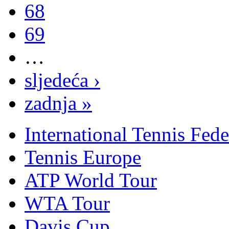
68
69
…
sljedeća ›
zadnja »
International Tennis Fede
Tennis Europe
ATP World Tour
WTA Tour
Davis Cup