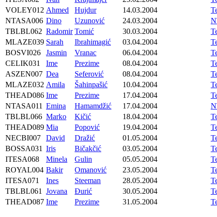
VOLEY012
Ahmed
Hujdur
14.03.2004
T
NTASA006
Dino
Uzunović
24.03.2004
N
TBLBL062
Radomir
Tomić
30.03.2004
T
MLAZE039
Sarah
Ibrahimagić
03.04.2004
T
BOSVI026
Jasmin
Vranac
06.04.2004
T
CELIK031
Ime
Prezime
08.04.2004
T
ASZEN007
Dea
Seferović
08.04.2004
T
MLAZE032
Amila
Šahinpašić
10.04.2004
T
THEAD086
Ime
Prezime
17.04.2004
T
NTASA011
Emina
Hamamdžić
17.04.2004
N
TBLBL066
Marko
Kičić
18.04.2004
T
THEAD089
Mia
Popović
19.04.2004
T
NECBI007
David
Dražić
01.05.2004
T
BOSSA031
Iris
Bičakčić
03.05.2004
T
ITESA068
Minela
Gulin
05.05.2004
T
ROYAL004
Bakir
Omanović
23.05.2004
T
ITESA071
Ines
Steeman
28.05.2004
T
TBLBL061
Jovana
Đurić
30.05.2004
T
THEAD087
Ime
Prezime
31.05.2004
T