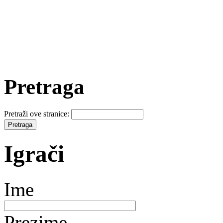
Pretraga
Pretraži ove stranice:
Igrači
Ime
Prezime