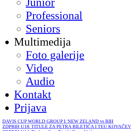
Junior
Professional
Seniors
Multimedija
Foto galerije
Video
Audio
Kontakt
Prijava
DAVIS CUP WORLD GROUP I: NEW ZELAND vs BIH
ZDPBIH U18: TITULE ZA PETRA BILETIĆA I TEU KOVAČEV