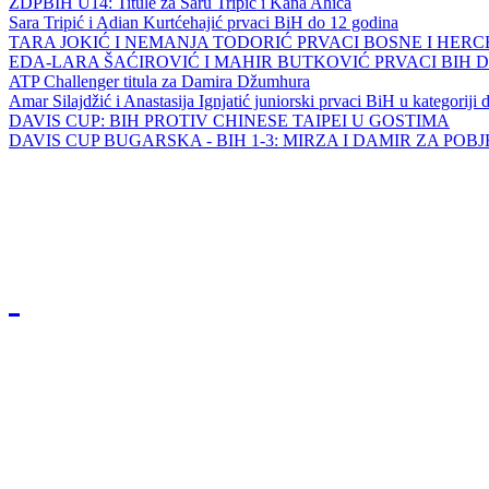
ZDPBIH U14: Titule za Saru Tripić i Kana Ahića
Sara Tripić i Adian Kurtćehajić prvaci BiH do 12 godina
TARA JOKIĆ I NEMANJA TODORIĆ PRVACI BOSNE I HER
EDA-LARA ŠAĆIROVIĆ I MAHIR BUTKOVIĆ PRVACI BIH 
ATP Challenger titula za Damira Džumhura
Amar Silajdžić i Anastasija Ignjatić juniorski prvaci BiH u kategoriji
DAVIS CUP: BIH PROTIV CHINESE TAIPEI U GOSTIMA
DAVIS CUP BUGARSKA - BIH 1-3: MIRZA I DAMIR ZA POB