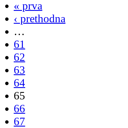
« prva
‹ prethodna
…
61
62
63
64
65
66
67