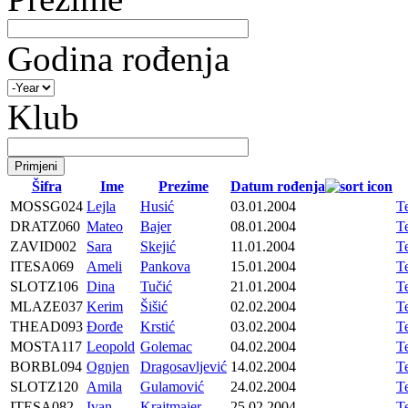
Godina rođenja
Klub
Šifra
Ime
Prezime
Datum rođenja
MOSSG024
Lejla
Husić
03.01.2004
T
DRATZ060
Mateo
Bajer
08.01.2004
T
ZAVID002
Sara
Skejić
11.01.2004
T
ITESA069
Ameli
Pankova
15.01.2004
T
SLOTZ106
Dina
Tučić
21.01.2004
T
MLAZE037
Kerim
Šišić
02.02.2004
T
THEAD093
Đorđe
Krstić
03.02.2004
T
MOSTA117
Leopold
Golemac
04.02.2004
T
BORBL094
Ognjen
Dragosavljević
14.02.2004
T
SLOTZ120
Amila
Gulamović
24.02.2004
T
ITESA082
Ivan
Krajtmajer
25.02.2004
T