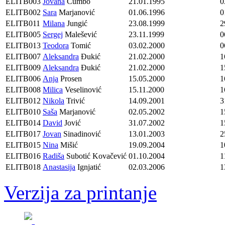
ELITB003
Jovana
Cumbo
21.01.1995
0
ELITB002
Sara
Marjanović
01.06.1996
0
ELITB011
Milana
Jungić
23.08.1999
2
ELITB005
Sergej
Malešević
23.11.1999
0
ELITB013
Teodora
Tomić
03.02.2000
0
ELITB007
Aleksandra
Đukić
21.02.2000
1
ELITB009
Aleksandra
Đukić
21.02.2000
1
ELITB006
Anja
Prosen
15.05.2000
1
ELITB008
Milica
Veselinović
15.11.2000
1
ELITB012
Nikola
Trivić
14.09.2001
3
ELITB010
Saša
Marjanović
02.05.2002
1
ELITB014
David
Jović
31.07.2002
1
ELITB017
Jovan
Sinadinović
13.01.2003
2
ELITB015
Nina
Mišić
19.09.2004
1
ELITB016
Radiša
Subotić Kovačević
01.10.2004
1
ELITB018
Anastasija
Ignjatić
02.03.2006
1
Verzija za printanje