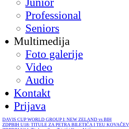
Junior
Professional
Seniors
Multimedija
Foto galerije
Video
Audio
Kontakt
Prijava
DAVIS CUP WORLD GROUP I: NEW ZELAND vs BIH
ZDPBIH U18: TITULE ZA PETRA BILETIĆA I TEU KOVAČEV