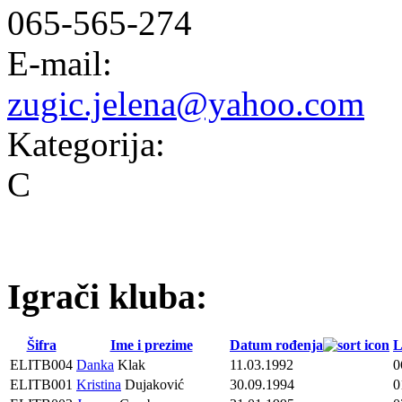
065-565-274
E-mail:
zugic.jelena@yahoo.com
Kategorija:
C
Igrači kluba:
Šifra
Ime i prezime
Datum rođenja
L
ELITB004
Danka
Klak
11.03.1992
0
ELITB001
Kristina
Dujaković
30.09.1994
0