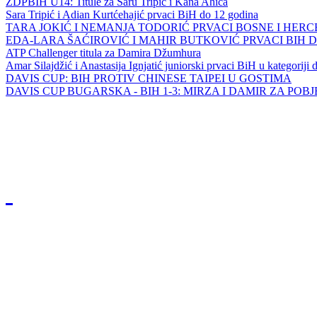
ZDPBIH U14: Titule za Saru Tripić i Kana Ahića
Sara Tripić i Adian Kurtćehajić prvaci BiH do 12 godina
TARA JOKIĆ I NEMANJA TODORIĆ PRVACI BOSNE I HER
EDA-LARA ŠAĆIROVIĆ I MAHIR BUTKOVIĆ PRVACI BIH 
ATP Challenger titula za Damira Džumhura
Amar Silajdžić i Anastasija Ignjatić juniorski prvaci BiH u kategoriji
DAVIS CUP: BIH PROTIV CHINESE TAIPEI U GOSTIMA
DAVIS CUP BUGARSKA - BIH 1-3: MIRZA I DAMIR ZA POB