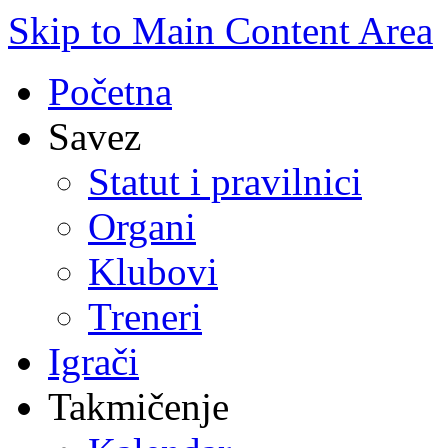
Skip to Main Content Area
Početna
Savez
Statut i pravilnici
Organi
Klubovi
Treneri
Igrači
Takmičenje