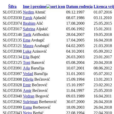
Šifra
Ime i prezime
Datum rođenja
Licenca vri
SLOTZ105
Nedim
Ahmić
09.12.1997
01.07.2016
SLOTZ030
Faruk
Ajdaslić
08.07.1986
03.11.2010
SLOTZ074
Ibrahim
Alić
17.08.2000
25.05.2015
SLOTZ017
Sabrina
Aljukić
05.06.1992
15.01.2011
SLOTZ146
Tarik
Arifhodzic
28.04.2007
19.05.2018
SLOTZ135
Ema
Avdagić
17.04.2005
16.04.2018
SLOTZ121
Maura
Azabagić
04.02.2005
21.03.2018
SLOTZ098
Luka
Azinović
04.10.2001
05.09.2012
SLOTZ134
Ejla
Bajrić
26.03.2003
23.01.2017
SLOTZ125
Toni
Banović
05.08.2004
20.04.2018
SLOTZ091
Ajla
Baručija
10.07.2001
08.06.2012
SLOTZ097
Vedad
Baručija
31.01.2003
05.07.2012
SLOTZ008
Džejla
Bećirović
15.09.1994
13.01.2013
SLOTZ028
Emir
Bećirović
15.10.1997
23.02.2012
SLOTZ056
Amir
Bećirović
11.04.1997
25.05.2010
SLOTZ040
Vedran
Begović
09.03.1989
16.04.2011
SLOTZ062
Sulejman
Berberović
30.07.2000
26.04.2018
SLOTZ099
Esma
Berberović
18.09.2003
26.04.2018
SLOTZ043
Nejra
Berbić
22.08.1994
22.04.2010