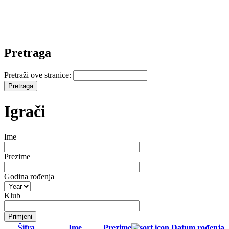
Pretraga
Pretraži ove stranice:
Igrači
Ime
Prezime
Godina rođenja
Klub
Šifra
Ime
Prezime
Datum rođenja