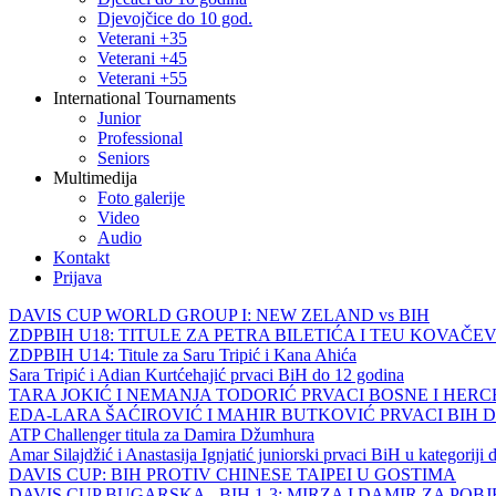
Djevojčice do 10 god.
Veterani +35
Veterani +45
Veterani +55
International Tournaments
Junior
Professional
Seniors
Multimedija
Foto galerije
Video
Audio
Kontakt
Prijava
DAVIS CUP WORLD GROUP I: NEW ZELAND vs BIH
ZDPBIH U18: TITULE ZA PETRA BILETIĆA I TEU KOVAČEV
ZDPBIH U14: Titule za Saru Tripić i Kana Ahića
Sara Tripić i Adian Kurtćehajić prvaci BiH do 12 godina
TARA JOKIĆ I NEMANJA TODORIĆ PRVACI BOSNE I HER
EDA-LARA ŠAĆIROVIĆ I MAHIR BUTKOVIĆ PRVACI BIH 
ATP Challenger titula za Damira Džumhura
Amar Silajdžić i Anastasija Ignjatić juniorski prvaci BiH u kategoriji
DAVIS CUP: BIH PROTIV CHINESE TAIPEI U GOSTIMA
DAVIS CUP BUGARSKA - BIH 1-3: MIRZA I DAMIR ZA POB