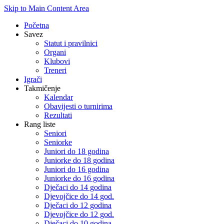
Skip to Main Content Area
Početna
Savez
Statut i pravilnici
Organi
Klubovi
Treneri
Igrači
Takmičenje
Kalendar
Obavijesti o turnirima
Rezultati
Rang liste
Seniori
Seniorke
Juniori do 18 godina
Juniorke do 18 godina
Juniori do 16 godina
Juniorke do 16 godina
Dječaci do 14 godina
Djevojčice do 14 god.
Dječaci do 12 godina
Djevojčice do 12 god.
Dječaci do 10 godina