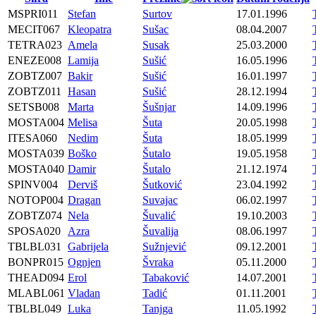
MSPRI011
Stefan
Surtov
17.01.1996
MECIT067
Kleopatra
Sušac
08.04.2007
TETRA023
Amela
Susak
25.03.2000
ENEZE008
Lamija
Sušić
16.05.1996
ZOBTZ007
Bakir
Sušić
16.01.1997
ZOBTZ011
Hasan
Sušić
28.12.1994
SETSB008
Marta
Šušnjar
14.09.1996
MOSTA004
Melisa
Šuta
20.05.1998
ITESA060
Nedim
Šuta
18.05.1999
MOSTA039
Boško
Šutalo
19.05.1958
MOSTA040
Damir
Šutalo
21.12.1974
SPINV004
Derviš
Šutković
23.04.1992
NOTOP004
Dragan
Suvajac
06.02.1997
ZOBTZ074
Nela
Šuvalić
19.10.2003
SPOSA020
Azra
Šuvalija
08.06.1997
TBLBL031
Gabrijela
Sužnjević
09.12.2001
BONPR015
Ognjen
Švraka
05.11.2000
THEAD094
Erol
Tabaković
14.07.2001
MLABL061
Vladan
Tadić
01.11.2001
TBLBL049
Luka
Tanjga
11.05.1992