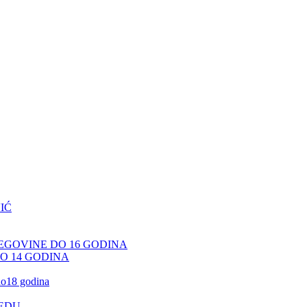
IĆ
CEGOVINE DO 16 GODINA
DO 14 GODINA
 do18 godina
JEDU