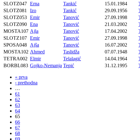
SLOTZ047
Erna
Tankić
15.01.1984
SLOTZ081
Izo
Tankić
29.09.1956
SLOTZ053
Emir
Tanović
27.09.1998
SLOTZ090
Ena
Tanović
21.03.2002
MOSTA107
Ajla
Tanović
17.04.2002
SLOTZ107
Emir
Tanović
27.09.1998
SPOSA048
Ajša
Tanović
16.07.2002
MOSTA102
Ahmed
Taslidža
07.07.1948
TETRA002
Elmir
Telalagić
14.04.1964
BORBL083
Gojko-Nemanja
Tepić
31.12.1995
« prva
‹ prethodna
…
61
62
63
64
65
66
67
68
69