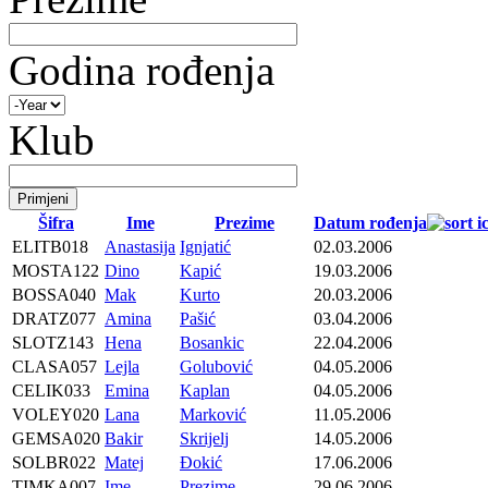
Godina rođenja
Klub
Šifra
Ime
Prezime
Datum rođenja
ELITB018
Anastasija
Ignjatić
02.03.2006
MOSTA122
Dino
Kapić
19.03.2006
BOSSA040
Mak
Kurto
20.03.2006
DRATZ077
Amina
Pašić
03.04.2006
SLOTZ143
Hena
Bosankic
22.04.2006
CLASA057
Lejla
Golubović
04.05.2006
CELIK033
Emina
Kaplan
04.05.2006
VOLEY020
Lana
Marković
11.05.2006
GEMSA020
Bakir
Skrijelj
14.05.2006
SOLBR022
Matej
Đokić
17.06.2006
TIMKA007
Ime
Prezime
29.06.2006