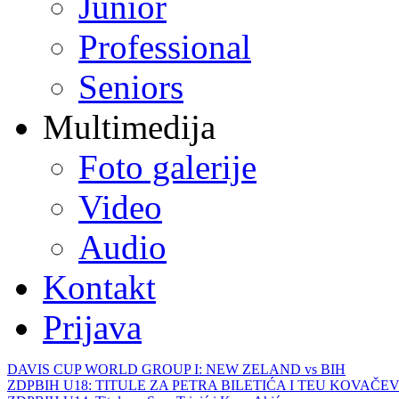
Junior
Professional
Seniors
Multimedija
Foto galerije
Video
Audio
Kontakt
Prijava
DAVIS CUP WORLD GROUP I: NEW ZELAND vs BIH
ZDPBIH U18: TITULE ZA PETRA BILETIĆA I TEU KOVAČEV