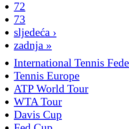
72
73
sljedeća ›
zadnja »
International Tennis Fede
Tennis Europe
ATP World Tour
WTA Tour
Davis Cup
Fed Cup