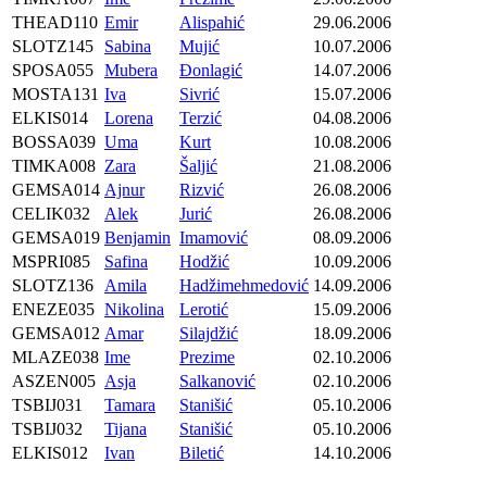
THEAD110
Emir
Alispahić
29.06.2006
SLOTZ145
Sabina
Mujić
10.07.2006
SPOSA055
Mubera
Đonlagić
14.07.2006
MOSTA131
Iva
Sivrić
15.07.2006
ELKIS014
Lorena
Terzić
04.08.2006
BOSSA039
Uma
Kurt
10.08.2006
TIMKA008
Zara
Šaljić
21.08.2006
GEMSA014
Ajnur
Rizvić
26.08.2006
CELIK032
Alek
Jurić
26.08.2006
GEMSA019
Benjamin
Imamović
08.09.2006
MSPRI085
Safina
Hodžić
10.09.2006
SLOTZ136
Amila
Hadžimehmedović
14.09.2006
ENEZE035
Nikolina
Lerotić
15.09.2006
GEMSA012
Amar
Silajdžić
18.09.2006
MLAZE038
Ime
Prezime
02.10.2006
ASZEN005
Asja
Salkanović
02.10.2006
TSBIJ031
Tamara
Stanišić
05.10.2006
TSBIJ032
Tijana
Stanišić
05.10.2006
ELKIS012
Ivan
Biletić
14.10.2006