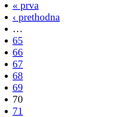
« prva
‹ prethodna
…
65
66
67
68
69
70
71