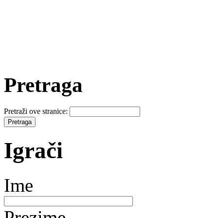
Pretraga
Pretraži ove stranice:
Igrači
Ime
Prezime