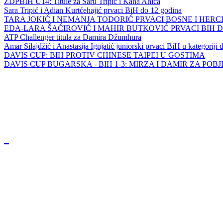
ZDPBIH U14: Titule za Saru Tripić i Kana Ahića
Sara Tripić i Adian Kurtćehajić prvaci BiH do 12 godina
TARA JOKIĆ I NEMANJA TODORIĆ PRVACI BOSNE I HER
EDA-LARA ŠAĆIROVIĆ I MAHIR BUTKOVIĆ PRVACI BIH 
ATP Challenger titula za Damira Džumhura
Amar Silajdžić i Anastasija Ignjatić juniorski prvaci BiH u kategoriji
DAVIS CUP: BIH PROTIV CHINESE TAIPEI U GOSTIMA
DAVIS CUP BUGARSKA - BIH 1-3: MIRZA I DAMIR ZA POB