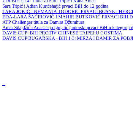
ZDPBIH U14: Titule za Saru Tripić i Kana Ahića
Sara Tripić i Adian Kurtćehajić prvaci BiH do 12 godina
TARA JOKIĆ I NEMANJA TODORIĆ PRVACI BOSNE I HER
EDA-LARA ŠAĆIROVIĆ I MAHIR BUTKOVIĆ PRVACI BIH 
ATP Challenger titula za Damira Džumhura
Amar Silajdžić i Anastasija Ignjatić juniorski prvaci BiH u kategoriji
DAVIS CUP: BIH PROTIV CHINESE TAIPEI U GOSTIMA
DAVIS CUP BUGARSKA - BIH 1-3: MIRZA I DAMIR ZA POB