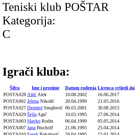
Teniski klub POŠTAR
Kategorija:
C
Igrači kluba:
Šifra
Ime i prezime
Datum rođenja
Licenca vrijedi do
POSTA028
Altić
Alek
10.08.2002
16.06.2017
POSTA002
Jelena
Nikolić
20.04.1999
21.05.2016
POSTA027
Demirel
Smajlović
06.03.2001
30.08.2015
POSTA029
Šejla
Agić
10.03.1995
27.06.2014
POSTA003
Slavko
Rodin
06.04.1999
05.05.2014
POSTA007
Jana
Bischoff
21.06.1995
25.04.2014
POSTA010
Faruk
Bakalović
26.04.1995
15.01.2014