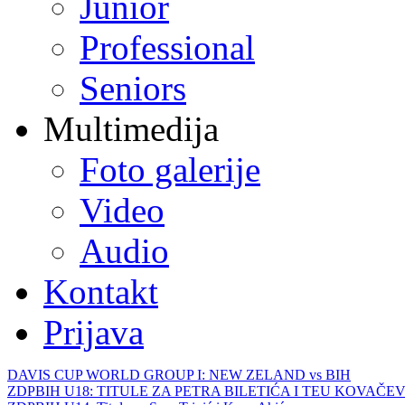
Junior
Professional
Seniors
Multimedija
Foto galerije
Video
Audio
Kontakt
Prijava
DAVIS CUP WORLD GROUP I: NEW ZELAND vs BIH
ZDPBIH U18: TITULE ZA PETRA BILETIĆA I TEU KOVAČEV