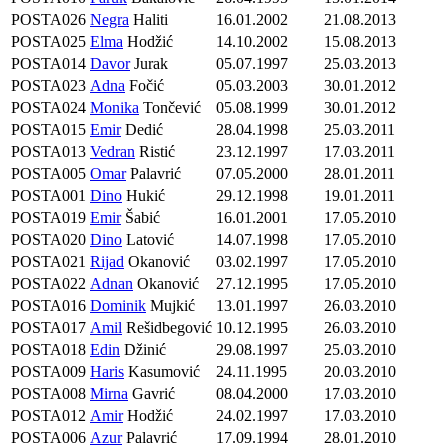
POSTA026
Negra
Haliti
16.01.2002
21.08.2013
POSTA025
Elma
Hodžić
14.10.2002
15.08.2013
POSTA014
Davor
Jurak
05.07.1997
25.03.2013
POSTA023
Adna
Fočić
05.03.2003
30.01.2012
POSTA024
Monika
Tončević
05.08.1999
30.01.2012
POSTA015
Emir
Dedić
28.04.1998
25.03.2011
POSTA013
Vedran
Ristić
23.12.1997
17.03.2011
POSTA005
Omar
Palavrić
07.05.2000
28.01.2011
POSTA001
Dino
Hukić
29.12.1998
19.01.2011
POSTA019
Emir
Šabić
16.01.2001
17.05.2010
POSTA020
Dino
Latović
14.07.1998
17.05.2010
POSTA021
Rijad
Okanović
03.02.1997
17.05.2010
POSTA022
Adnan
Okanović
27.12.1995
17.05.2010
POSTA016
Dominik
Mujkić
13.01.1997
26.03.2010
POSTA017
Amil
Rešidbegović
10.12.1995
26.03.2010
POSTA018
Edin
Džinić
29.08.1997
25.03.2010
POSTA009
Haris
Kasumović
24.11.1995
20.03.2010
POSTA008
Mirna
Gavrić
08.04.2000
17.03.2010
POSTA012
Amir
Hodžić
24.02.1997
17.03.2010
POSTA006
Azur
Palavrić
17.09.1994
28.01.2010