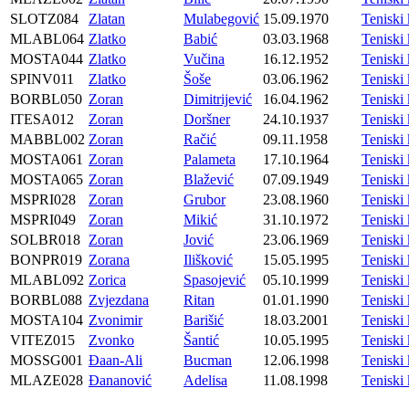
SLOTZ084
Zlatan
Mulabegović
15.09.1970
Tenisk
MLABL064
Zlatko
Babić
03.03.1968
Tenisk
MOSTA044
Zlatko
Vučina
16.12.1952
Tenisk
SPINV011
Zlatko
Šoše
03.06.1962
Teniski
BORBL050
Zoran
Dimitrijević
16.04.1962
Tenisk
ITESA012
Zoran
Doršner
24.10.1937
Tenisk
MABBL002
Zoran
Račić
09.11.1958
Tenisk
MOSTA061
Zoran
Palameta
17.10.1964
Tenisk
MOSTA065
Zoran
Blažević
07.09.1949
Tenisk
MSPRI028
Zoran
Grubor
23.08.1960
Tenisk
MSPRI049
Zoran
Mikić
31.10.1972
Tenisk
SOLBR018
Zoran
Jović
23.06.1969
Teniski
BONPR019
Zorana
Ilišković
15.05.1995
Tenisk
MLABL092
Zorica
Spasojević
05.10.1999
Tenisk
BORBL088
Zvjezdana
Ritan
01.01.1990
Tenisk
MOSTA104
Zvonimir
Barišić
18.03.2001
Tenisk
VITEZ015
Zvonko
Šantić
10.05.1995
Teniski
MOSSG001
Đaan-Ali
Bucman
12.06.1998
Tenisk
MLAZE028
Đananović
Adelisa
11.08.1998
Tenisk