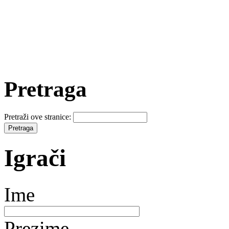
Pretraga
Pretraži ove stranice:
Igrači
Ime
Prezime