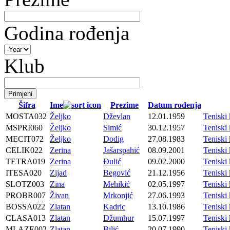
Godina rođenja
Klub
Šifra
Ime
Prezime
Datum rođenja
MOSTA032
Željko
Dževlan
12.01.1959
Tenisk
MSPRI060
Željko
Simić
30.12.1957
Tenisk
MECIT072
Željko
Dodig
27.08.1983
Tenisk
CELIK022
Zerina
Jašarspahić
08.09.2001
Teniski
TETRA019
Zerina
Đulić
09.02.2000
Tenisk
ITESA020
Zijad
Begović
21.12.1956
Tenisk
SLOTZ003
Zina
Mehikić
02.05.1997
Tenisk
PROBR007
Živan
Mrkonjić
27.06.1993
Tenisk
BOSSA022
Zlatan
Kadric
13.10.1986
Tenisk
CLASA013
Zlatan
Džumhur
15.07.1997
Tenisk
MLAZE002
Zlatan
Bilić
20.07.1990
Tenisk