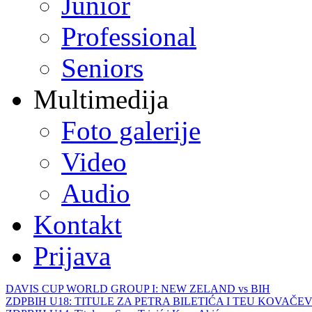
Junior
Professional
Seniors
Multimedija
Foto galerije
Video
Audio
Kontakt
Prijava
DAVIS CUP WORLD GROUP I: NEW ZELAND vs BIH
ZDPBIH U18: TITULE ZA PETRA BILETIĆA I TEU KOVAČEV