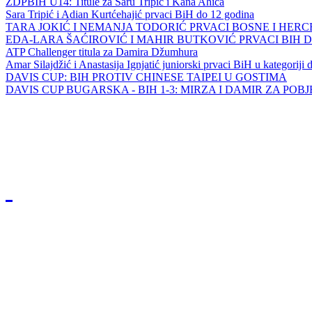
ZDPBIH U14: Titule za Saru Tripić i Kana Ahića
Sara Tripić i Adian Kurtćehajić prvaci BiH do 12 godina
TARA JOKIĆ I NEMANJA TODORIĆ PRVACI BOSNE I HER
EDA-LARA ŠAĆIROVIĆ I MAHIR BUTKOVIĆ PRVACI BIH 
ATP Challenger titula za Damira Džumhura
Amar Silajdžić i Anastasija Ignjatić juniorski prvaci BiH u kategoriji
DAVIS CUP: BIH PROTIV CHINESE TAIPEI U GOSTIMA
DAVIS CUP BUGARSKA - BIH 1-3: MIRZA I DAMIR ZA POB