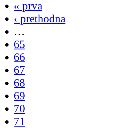
« prva
‹ prethodna
…
65
66
67
68
69
70
71