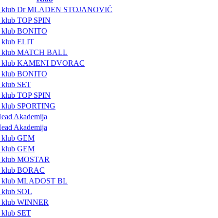
ki klub Dr MLADEN STOJANOVIĆ
i klub TOP SPIN
i klub BONITO
i klub ELIT
ki klub MATCH BALL
ki klub KAMENI DVORAC
i klub BONITO
i klub SET
i klub TOP SPIN
i klub SPORTING
Head Akademija
Head Akademija
i klub GEM
i klub GEM
ki klub MOSTAR
i klub BORAC
ki klub MLADOST BL
i klub SOL
i klub WINNER
i klub SET