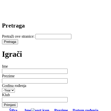
Pretraga
Pretraži ove stranice:
Igrači
Ime
Prezime
Godina rođenja
Klub
Šifra
Ime
Prezime
Datum rođenja