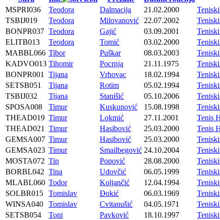
MSPRI036
Teodora
Dalmacija
21.02.2000
Tenis
TSBIJ019
Teodora
Milovanović
22.07.2002
Tenisk
BONPR037
Teodora
Gajić
03.09.2001
Tenisk
ELITB013
Teodora
Tomić
03.02.2000
Tenisk
MABBL066
Tibor
Puškar
08.03.2003
Tenis
KADVO013
Tihomir
Pocrnja
21.11.1975
Tenis
BONPR001
Tijana
Vrhovac
18.02.1994
Tenisk
SETSB051
Tijana
Rotim
05.02.1994
Tenisk
TSBIJ032
Tijana
Stanišić
05.10.2006
Tenisk
SPOSA008
Timur
Kuskunović
15.08.1998
Tenisk
THEAD019
Timur
Lokmić
27.11.2001
Tenis 
THEAD021
Timur
Hasibović
25.03.2000
Tenis 
GEMSA007
Timur
Hasibović
25.03.2000
Tenisk
GEMSA023
Timur
Smailbegović
24.10.2004
Tenisk
MOSTA072
Tin
Popović
28.08.2000
Tenis
BORBL042
Tina
Udovčić
06.05.1999
Tenisk
MLABL060
Todor
Koljančić
12.04.1994
Tenis
SOLBR015
Tomislav
Đokić
06.03.1969
Tenisk
WINSA040
Tomislav
Cvitanušić
04.05.1971
Tenisk
SETSB054
Toni
Pavković
18.10.1997
Tenisk