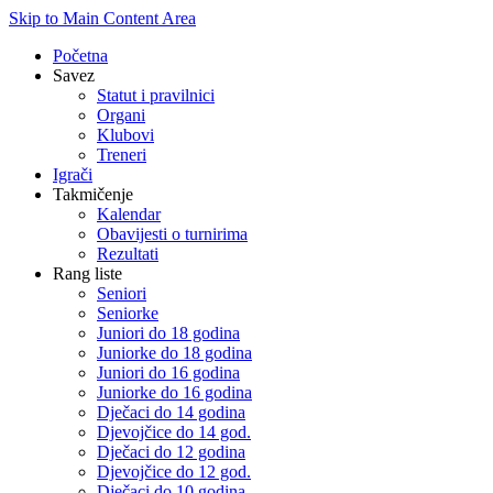
Skip to Main Content Area
Početna
Savez
Statut i pravilnici
Organi
Klubovi
Treneri
Igrači
Takmičenje
Kalendar
Obavijesti o turnirima
Rezultati
Rang liste
Seniori
Seniorke
Juniori do 18 godina
Juniorke do 18 godina
Juniori do 16 godina
Juniorke do 16 godina
Dječaci do 14 godina
Djevojčice do 14 god.
Dječaci do 12 godina
Djevojčice do 12 god.
Dječaci do 10 godina