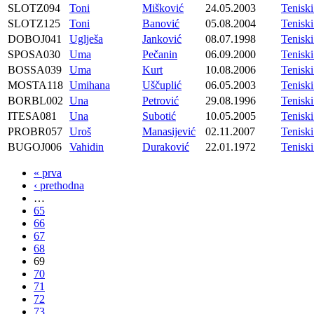
SLOTZ094
Toni
Mišković
24.05.2003
Tenisk
SLOTZ125
Toni
Banović
05.08.2004
Tenisk
DOBOJ041
Uglješa
Janković
08.07.1998
Tenisk
SPOSA030
Uma
Pečanin
06.09.2000
Tenisk
BOSSA039
Uma
Kurt
10.08.2006
Tenisk
MOSTA118
Umihana
Uščuplić
06.05.2003
Tenis
BORBL002
Una
Petrović
29.08.1996
Tenisk
ITESA081
Una
Subotić
10.05.2005
Tenisk
PROBR057
Uroš
Manasijević
02.11.2007
Tenis
BUGOJ006
Vahidin
Duraković
22.01.1972
Tenis
« prva
‹ prethodna
…
65
66
67
68
69
70
71
72
73