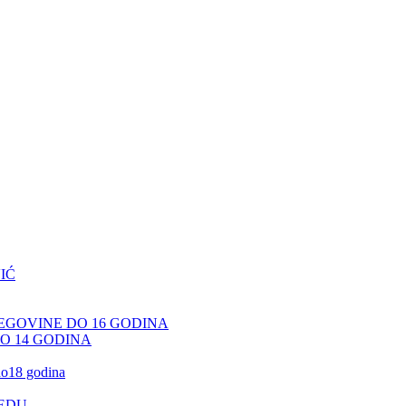
IĆ
CEGOVINE DO 16 GODINA
DO 14 GODINA
 do18 godina
JEDU