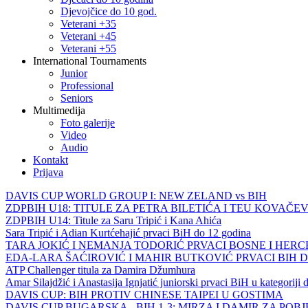
Djevojčice do 10 god.
Veterani +35
Veterani +45
Veterani +55
International Tournaments
Junior
Professional
Seniors
Multimedija
Foto galerije
Video
Audio
Kontakt
Prijava
DAVIS CUP WORLD GROUP I: NEW ZELAND vs BIH
ZDPBIH U18: TITULE ZA PETRA BILETIĆA I TEU KOVAČEV
ZDPBIH U14: Titule za Saru Tripić i Kana Ahića
Sara Tripić i Adian Kurtćehajić prvaci BiH do 12 godina
TARA JOKIĆ I NEMANJA TODORIĆ PRVACI BOSNE I HER
EDA-LARA ŠAĆIROVIĆ I MAHIR BUTKOVIĆ PRVACI BIH 
ATP Challenger titula za Damira Džumhura
Amar Silajdžić i Anastasija Ignjatić juniorski prvaci BiH u kategoriji
DAVIS CUP: BIH PROTIV CHINESE TAIPEI U GOSTIMA
DAVIS CUP BUGARSKA - BIH 1-3: MIRZA I DAMIR ZA POB