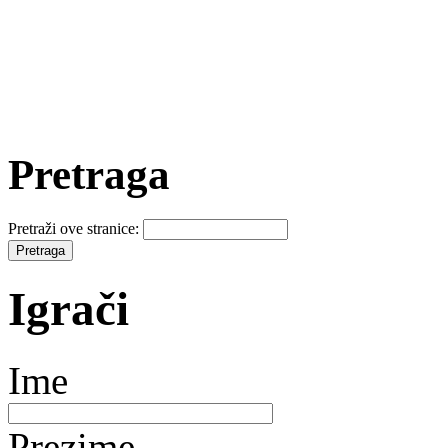
Pretraga
Pretraži ove stranice:
Igrači
Ime
Prezime