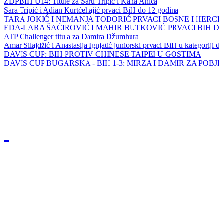
ZDPBIH U14: Titule za Saru Tripić i Kana Ahića
Sara Tripić i Adian Kurtćehajić prvaci BiH do 12 godina
TARA JOKIĆ I NEMANJA TODORIĆ PRVACI BOSNE I HER
EDA-LARA ŠAĆIROVIĆ I MAHIR BUTKOVIĆ PRVACI BIH 
ATP Challenger titula za Damira Džumhura
Amar Silajdžić i Anastasija Ignjatić juniorski prvaci BiH u kategoriji
DAVIS CUP: BIH PROTIV CHINESE TAIPEI U GOSTIMA
DAVIS CUP BUGARSKA - BIH 1-3: MIRZA I DAMIR ZA POB