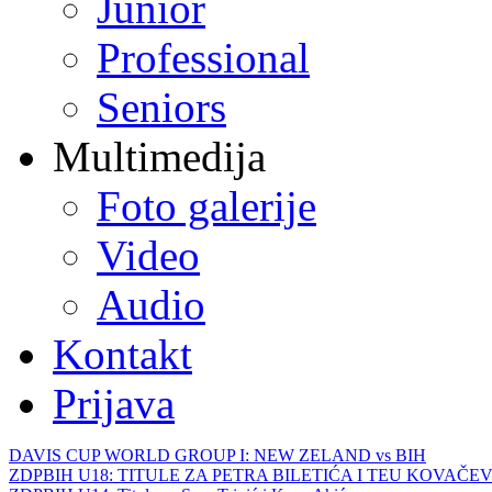
Junior
Professional
Seniors
Multimedija
Foto galerije
Video
Audio
Kontakt
Prijava
DAVIS CUP WORLD GROUP I: NEW ZELAND vs BIH
ZDPBIH U18: TITULE ZA PETRA BILETIĆA I TEU KOVAČEV