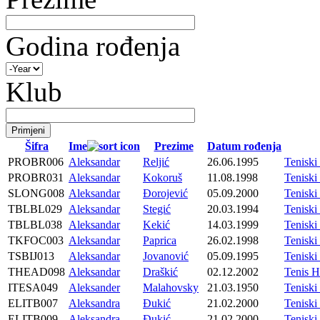
Godina rođenja
Klub
Šifra
Ime
Prezime
Datum rođenja
PROBR006
Aleksandar
Reljić
26.06.1995
Tenisk
PROBR031
Aleksandar
Kokoruš
11.08.1998
Tenisk
SLONG008
Aleksandar
Đorojević
05.09.2000
Tenisk
TBLBL029
Aleksandar
Stegić
20.03.1994
Tenisk
TBLBL038
Aleksandar
Kekić
14.03.1999
Tenisk
TKFOC003
Aleksandar
Paprica
26.02.1998
Tenisk
TSBIJ013
Aleksandar
Jovanović
05.09.1995
Tenisk
THEAD098
Aleksandar
Draškić
02.12.2002
Tenis 
ITESA049
Aleksander
Malahovsky
21.03.1950
Tenisk
ELITB007
Aleksandra
Đukić
21.02.2000
Teniski
ELITB009
Aleksandra
Đukić
21.02.2000
Teniski