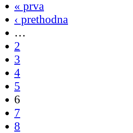
« prva
‹ prethodna
…
2
3
4
5
6
7
8