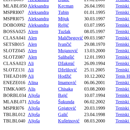
MLABL050
Aleksandra
Kecman
26.04.1991
Tenisk
MSPRI007
Aleksandra
Tubin
01.01.1995
Tenis
MSPRI075
Aleksandra
Mijuk
30.03.1997
Tenis
DOBOJ092
Aleksandra
Reljić
03.07.1995
Tenisk
BOSSA025
Alem
Tuzlak
08.05.1997
Tenisk
CLASA041
Alen
Maličbegović
09.03.1987
Tenisk
SETSB015
Alen
Ivančić
29.08.1970
Teniski
SLOTZ045
Alen
Mujanović
13.03.2000
Tenisk
SLOTZ087
Alen
Salibašić
12.01.1993
Tenisk
CLASA023
Ali
Džakmić
26.09.1994
Tenisk
SLOTZ131
Ali
Dželilović
25.11.2005
Tenisk
THEAD109
Ali
Hodžić
10.12.2002
Tenis 
ENEZE016
Alina
Imamović
06.06.2001
Tenisk
TIMKA005
Alis
Chisaka
03.08.2000
Tenisk
BORBL034
Aljoša
Bajić
10.07.1994
Tenisk
MLABL071
Aljoša
Šukunda
06.02.2002
Tenisk
MSPRI076
Aljoša
Gnjatović
20.03.1999
Tenis
TBLBL012
Aljoša
Galić
23.04.1998
Tenisk
TBLBL040
Aljoša
Kuštrinović
08.03.2000
Tenisk