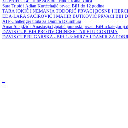
ZDPBIH U14: Titule za Saru Tripić i Kana Ahića
Sara Tripić i Adian Kurtćehajić prvaci BiH do 12 godina
TARA JOKIĆ I NEMANJA TODORIĆ PRVACI BOSNE I HER
EDA-LARA ŠAĆIROVIĆ I MAHIR BUTKOVIĆ PRVACI BIH 
ATP Challenger titula za Damira Džumhura
Amar Silajdžić i Anastasija Ignjatić juniorski prvaci BiH u kategoriji
DAVIS CUP: BIH PROTIV CHINESE TAIPEI U GOSTIMA
DAVIS CUP BUGARSKA - BIH 1-3: MIRZA I DAMIR ZA POB