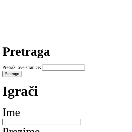
Pretraga
Pretraži ove stranice:
Igrači
Ime
Prezime