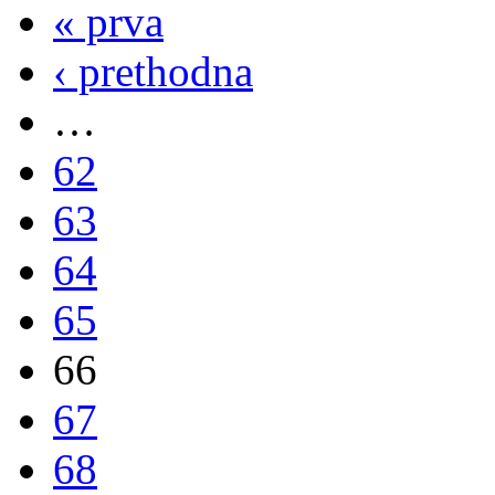
« prva
‹ prethodna
…
62
63
64
65
66
67
68