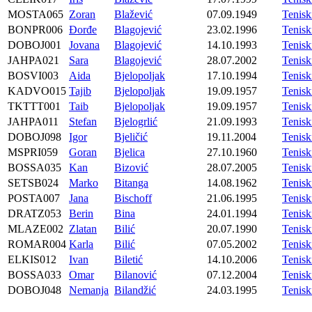
MOSTA065
Zoran
Blažević
07.09.1949
Tenis
BONPR006
Đorđe
Blagojević
23.02.1996
Tenis
DOBOJ001
Jovana
Blagojević
14.10.1993
Tenis
JAHPA021
Sara
Blagojević
28.07.2002
Tenis
BOSVI003
Aida
Bjelopoljak
17.10.1994
Tenis
KADVO015
Tajib
Bjelopoljak
19.09.1957
Tenis
TKTTT001
Taib
Bjelopoljak
19.09.1957
Tenisk
JAHPA011
Stefan
Bjelogrlić
21.09.1993
Tenis
DOBOJ098
Igor
Bjeličić
19.11.2004
Tenis
MSPRI059
Goran
Bjelica
27.10.1960
Tenis
BOSSA035
Kan
Bizović
28.07.2005
Tenis
SETSB024
Marko
Bitanga
14.08.1962
Tenisk
POSTA007
Jana
Bischoff
21.06.1995
Tenis
DRATZ053
Berin
Bina
24.01.1994
Tenis
MLAZE002
Zlatan
Bilić
20.07.1990
Tenis
ROMAR004
Karla
Bilić
07.05.2002
Tenis
ELKIS012
Ivan
Biletić
14.10.2006
Tenis
BOSSA033
Omar
Bilanović
07.12.2004
Tenis
DOBOJ048
Nemanja
Bilandžić
24.03.1995
Tenis