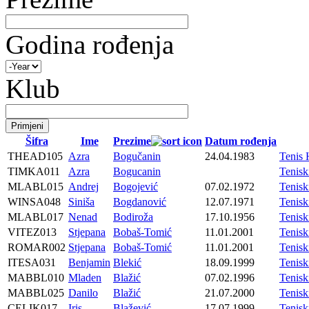
Godina rođenja
Klub
Šifra
Ime
Prezime
Datum rođenja
THEAD105
Azra
Bogučanin
24.04.1983
Tenis
TIMKA011
Azra
Bogucanin
Tenis
MLABL015
Andrej
Bogojević
07.02.1972
Tenis
WINSA048
Siniša
Bogdanović
12.07.1971
Tenis
MLABL017
Nenad
Bodiroža
17.10.1956
Tenis
VITEZ013
Stjepana
Bobaš-Tomić
11.01.2001
Tenisk
ROMAR002
Stjepana
Bobaš-Tomić
11.01.2001
Tenis
ITESA031
Benjamin
Blekić
18.09.1999
Tenis
MABBL010
Mladen
Blažić
07.02.1996
Tenis
MABBL025
Danilo
Blažić
21.07.2000
Tenis
CELIK017
Iris
Blažević
17.07.1999
Tenis