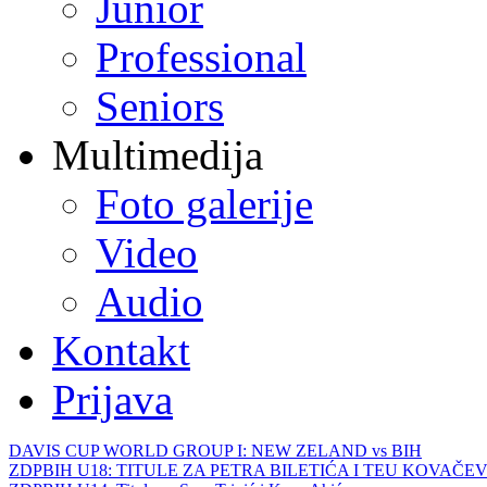
Junior
Professional
Seniors
Multimedija
Foto galerije
Video
Audio
Kontakt
Prijava
DAVIS CUP WORLD GROUP I: NEW ZELAND vs BIH
ZDPBIH U18: TITULE ZA PETRA BILETIĆA I TEU KOVAČEV