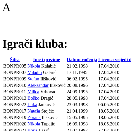
A
Igrači kluba:
Šifra
Ime i prezime
Datum rođenja
Licenca vrijedi 
BONPR005
Nikola
Kalabić
21.02.1998
17.04.2010
BONPR007
Miladin
Gatarić
17.11.1995
17.04.2010
BONPR009
Stefan
Ilišković
06.02.1995
17.04.2010
BONPR010
Aleksandar
Ilišković
20.08.1996
17.04.2010
BONPR011
Milica
Vrhovac
24.09.1995
17.04.2010
BONPR013
Boško
Dragić
28.05.1998
17.04.2010
BONPR022
Luka
Janković
23.03.1998
06.05.2010
BONPR017
Nataša
Stojčić
21.04.1999
18.05.2010
BONPR019
Zorana
Ilišković
15.05.1995
18.05.2010
BONPR020
Nikola
Tupajić
16.09.1998
18.05.2010
BONPR023
Boris
Lazić
21.07.1997
27.07.2010