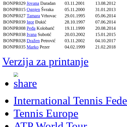
BONPR029
Jovana
Daradan
03.11.2001
13.08.2012
BONPR015
Ognjen
Švraka
05.11.2000
31.01.2013
BONPR027
Tamara
Vrhovac
29.01.1995
05.06.2014
BONPR039
Igor
Đukić
28.10.1997
07.06.2014
BONPR008
Peđa
Kolobarić
19.11.1999
20.08.2014
BONPR038
Ivana
Subotić
20.03.2002
15.01.2015
BONPR028
Dražen
Petrović
03.11.2002
04.10.2017
BONPR035
Marko
Pezer
04.02.1999
21.02.2018
Verzija za printanje
International Tennis Fede
Tennis Europe
ATP World Tour