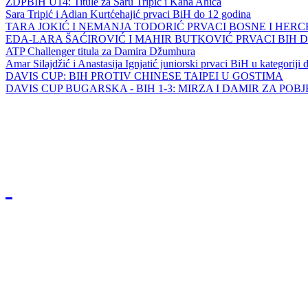
ZDPBIH U14: Titule za Saru Tripić i Kana Ahića
Sara Tripić i Adian Kurtćehajić prvaci BiH do 12 godina
TARA JOKIĆ I NEMANJA TODORIĆ PRVACI BOSNE I HER
EDA-LARA ŠAĆIROVIĆ I MAHIR BUTKOVIĆ PRVACI BIH 
ATP Challenger titula za Damira Džumhura
Amar Silajdžić i Anastasija Ignjatić juniorski prvaci BiH u kategoriji
DAVIS CUP: BIH PROTIV CHINESE TAIPEI U GOSTIMA
DAVIS CUP BUGARSKA - BIH 1-3: MIRZA I DAMIR ZA POB