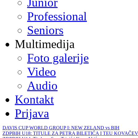
Junior
Professional
Seniors
Multimedija
Foto galerije
Video
Audio
Kontakt
Prijava
DAVIS CUP WORLD GROUP I: NEW ZELAND vs BIH
ZDPBIH U18: TITULE ZA PETRA BILETIĆA I TEU KOVAČEV