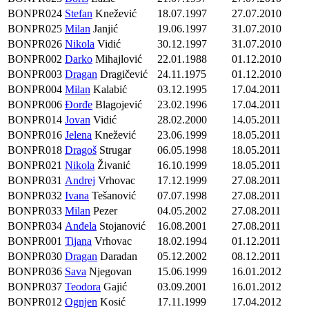
BONPR024
Stefan
Knežević
18.07.1997
27.07.2010
BONPR025
Milan
Janjić
19.06.1997
31.07.2010
BONPR026
Nikola
Vidić
30.12.1997
31.07.2010
BONPR002
Darko
Mihajlović
22.01.1988
01.12.2010
BONPR003
Dragan
Dragičević
24.11.1975
01.12.2010
BONPR004
Milan
Kalabić
03.12.1995
17.04.2011
BONPR006
Đorđe
Blagojević
23.02.1996
17.04.2011
BONPR014
Jovan
Vidić
28.02.2000
14.05.2011
BONPR016
Jelena
Knežević
23.06.1999
18.05.2011
BONPR018
Dragoš
Strugar
06.05.1998
18.05.2011
BONPR021
Nikola
Živanić
16.10.1999
18.05.2011
BONPR031
Andrej
Vrhovac
17.12.1999
27.08.2011
BONPR032
Ivana
Tešanović
07.07.1998
27.08.2011
BONPR033
Milan
Pezer
04.05.2002
27.08.2011
BONPR034
Anđela
Stojanović
16.08.2001
27.08.2011
BONPR001
Tijana
Vrhovac
18.02.1994
01.12.2011
BONPR030
Dragan
Daradan
05.12.2002
08.12.2011
BONPR036
Sava
Njegovan
15.06.1999
16.01.2012
BONPR037
Teodora
Gajić
03.09.2001
16.01.2012
BONPR012
Ognjen
Kosić
17.11.1999
17.04.2012