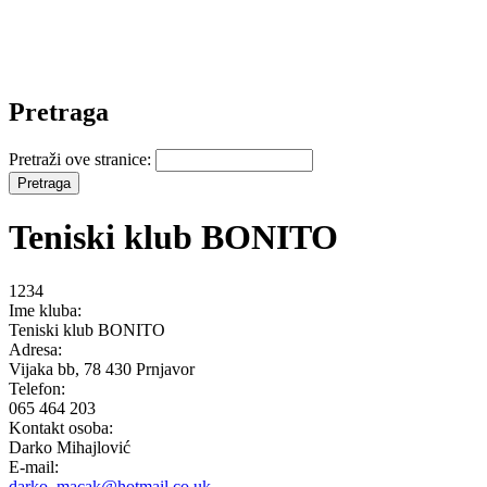
Pretraga
Pretraži ove stranice:
Teniski klub BONITO
1234
Ime kluba:
Teniski klub BONITO
Adresa:
Vijaka bb, 78 430 Prnjavor
Telefon:
065 464 203
Kontakt osoba:
Darko Mihajlović
E-mail:
darko_macak@hotmail.co.uk