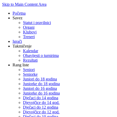
Skip to Main Content Area
Početna
Savez
Statut i pravilnici
Organi
Klubovi
Treneri
Igrači
Takmičenje
Kalendar
Obavijesti o turnirima
Rezultati
Rang liste
Seniori
Seniorke
Juniori do 18 godina
Juniorke do 18 godina
Juniori do 16 godina
Juniorke do 16 godina
Dječaci do 14 godina
Djevojčice do 14 god.
Dječaci do 12 godina
Djevojčice do 12 god.
Dječaci do 10 godina