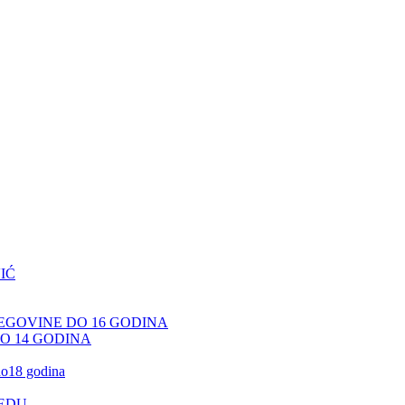
IĆ
CEGOVINE DO 16 GODINA
DO 14 GODINA
 do18 godina
JEDU