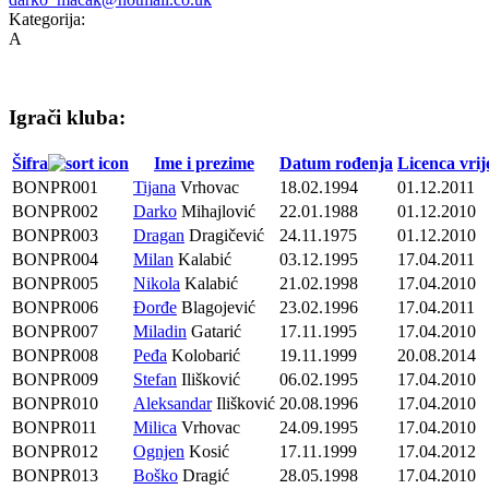
Kategorija:
A
Igrači kluba:
Šifra
Ime i prezime
Datum rođenja
Licenca vrij
BONPR001
Tijana
Vrhovac
18.02.1994
01.12.2011
BONPR002
Darko
Mihajlović
22.01.1988
01.12.2010
BONPR003
Dragan
Dragičević
24.11.1975
01.12.2010
BONPR004
Milan
Kalabić
03.12.1995
17.04.2011
BONPR005
Nikola
Kalabić
21.02.1998
17.04.2010
BONPR006
Đorđe
Blagojević
23.02.1996
17.04.2011
BONPR007
Miladin
Gatarić
17.11.1995
17.04.2010
BONPR008
Peđa
Kolobarić
19.11.1999
20.08.2014
BONPR009
Stefan
Ilišković
06.02.1995
17.04.2010
BONPR010
Aleksandar
Ilišković
20.08.1996
17.04.2010
BONPR011
Milica
Vrhovac
24.09.1995
17.04.2010
BONPR012
Ognjen
Kosić
17.11.1999
17.04.2012
BONPR013
Boško
Dragić
28.05.1998
17.04.2010