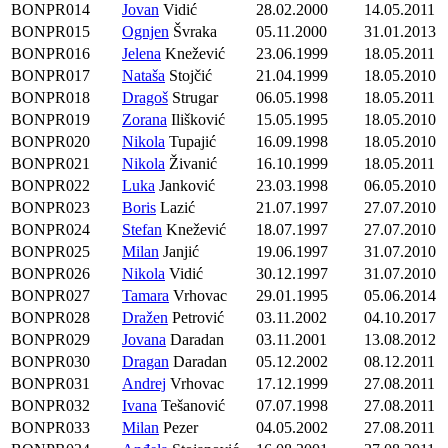
BONPR014
Jovan
Vidić
28.02.2000
14.05.2011
BONPR015
Ognjen
Švraka
05.11.2000
31.01.2013
BONPR016
Jelena
Knežević
23.06.1999
18.05.2011
BONPR017
Nataša
Stojčić
21.04.1999
18.05.2010
BONPR018
Dragoš
Strugar
06.05.1998
18.05.2011
BONPR019
Zorana
Ilišković
15.05.1995
18.05.2010
BONPR020
Nikola
Tupajić
16.09.1998
18.05.2010
BONPR021
Nikola
Živanić
16.10.1999
18.05.2011
BONPR022
Luka
Janković
23.03.1998
06.05.2010
BONPR023
Boris
Lazić
21.07.1997
27.07.2010
BONPR024
Stefan
Knežević
18.07.1997
27.07.2010
BONPR025
Milan
Janjić
19.06.1997
31.07.2010
BONPR026
Nikola
Vidić
30.12.1997
31.07.2010
BONPR027
Tamara
Vrhovac
29.01.1995
05.06.2014
BONPR028
Dražen
Petrović
03.11.2002
04.10.2017
BONPR029
Jovana
Daradan
03.11.2001
13.08.2012
BONPR030
Dragan
Daradan
05.12.2002
08.12.2011
BONPR031
Andrej
Vrhovac
17.12.1999
27.08.2011
BONPR032
Ivana
Tešanović
07.07.1998
27.08.2011
BONPR033
Milan
Pezer
04.05.2002
27.08.2011