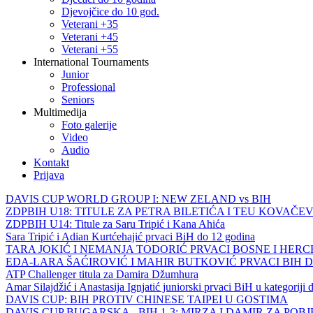
Djevojčice do 10 god.
Veterani +35
Veterani +45
Veterani +55
International Tournaments
Junior
Professional
Seniors
Multimedija
Foto galerije
Video
Audio
Kontakt
Prijava
DAVIS CUP WORLD GROUP I: NEW ZELAND vs BIH
ZDPBIH U18: TITULE ZA PETRA BILETIĆA I TEU KOVAČEV
ZDPBIH U14: Titule za Saru Tripić i Kana Ahića
Sara Tripić i Adian Kurtćehajić prvaci BiH do 12 godina
TARA JOKIĆ I NEMANJA TODORIĆ PRVACI BOSNE I HER
EDA-LARA ŠAĆIROVIĆ I MAHIR BUTKOVIĆ PRVACI BIH 
ATP Challenger titula za Damira Džumhura
Amar Silajdžić i Anastasija Ignjatić juniorski prvaci BiH u kategoriji
DAVIS CUP: BIH PROTIV CHINESE TAIPEI U GOSTIMA
DAVIS CUP BUGARSKA - BIH 1-3: MIRZA I DAMIR ZA POB