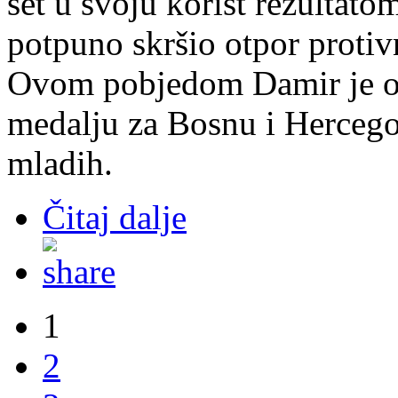
set u svoju korist rezultat
potpuno skršio otpor protivn
Ovom pobjedom Damir je os
medalju za Bosnu i Herceg
mladih.
Čitaj dalje
1
2