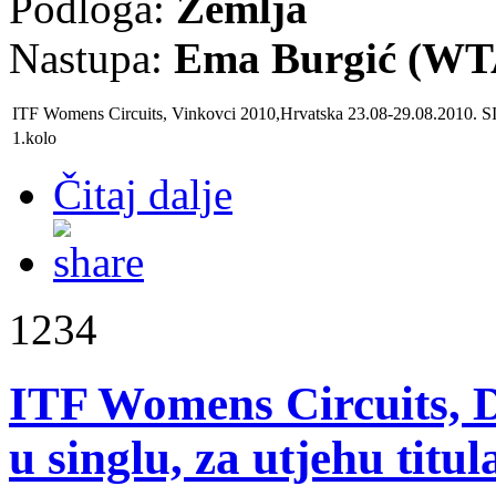
Podloga:
Zemlja
Nastupa:
Ema Burgić (WTA
ITF Womens Circuits, Vinkovci 2010
,
Hrvatska
23.08-29.08.2010. 
1.kolo
Čitaj dalje
1234
ITF Womens Circuits, D
u singlu, za utjehu titu