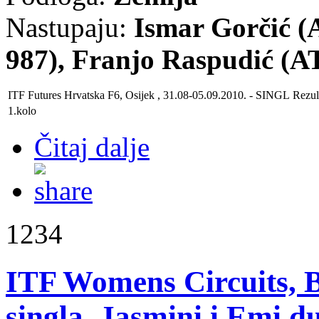
Nastupaju:
Ismar Gorčić (A
987), Franjo Raspudić (A
ITF Futures
Hrvatska F6, Osijek , 31.08-05.09.2010.
- SINGL
Rezul
1.kolo
Čitaj dalje
1234
ITF Womens Circuits, 
singla, Jasmini i Emi du