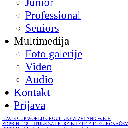
Junior
Professional
Seniors
Multimedija
Foto galerije
Video
Audio
Kontakt
Prijava
DAVIS CUP WORLD GROUP I: NEW ZELAND vs BIH
ZDPBIH U18: TITULE ZA PETRA BILETIĆA I TEU KOVAČEV