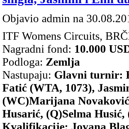
Objavio admin na 30.08.20
ITF Womens Circuits, BRČ
Nagradni fond:
10.000 US
Podloga:
Zemlja
Nastupaju:
Glavni turnir:
Fatić (WTA, 1073), Jasmi
(WC)Marijana Novaković,
Husarić, (Q)Selma Husić,
Kvalifikacije: Jovana Blag