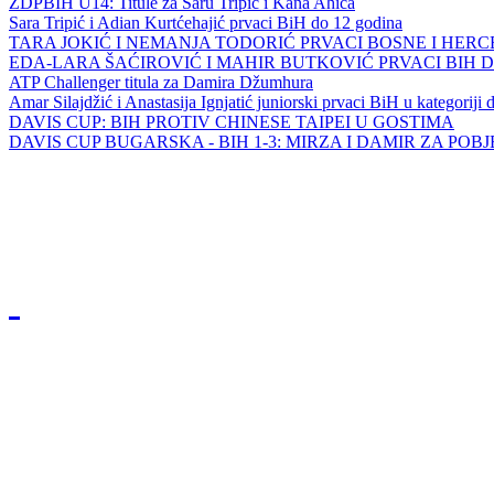
ZDPBIH U14: Titule za Saru Tripić i Kana Ahića
Sara Tripić i Adian Kurtćehajić prvaci BiH do 12 godina
TARA JOKIĆ I NEMANJA TODORIĆ PRVACI BOSNE I HER
EDA-LARA ŠAĆIROVIĆ I MAHIR BUTKOVIĆ PRVACI BIH 
ATP Challenger titula za Damira Džumhura
Amar Silajdžić i Anastasija Ignjatić juniorski prvaci BiH u kategoriji
DAVIS CUP: BIH PROTIV CHINESE TAIPEI U GOSTIMA
DAVIS CUP BUGARSKA - BIH 1-3: MIRZA I DAMIR ZA POB