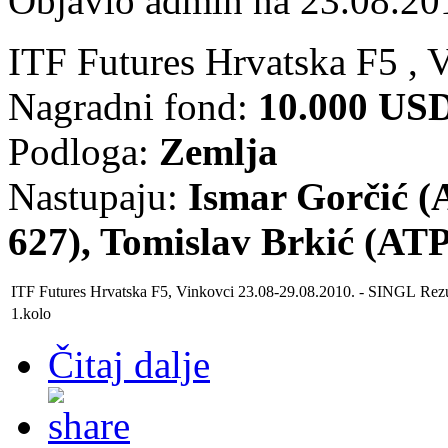
Objavio admin na 23.08.20
ITF Futures Hrvatska F5 , 
Nagradni fond:
10.000 US
Podloga:
Zemlja
Nastupaju:
Ismar Gorčić (A
627), Tomislav Brkić (ATP
ITF Futures
Hrvatska F5, Vinkovci 23.08-29.08.2010.
- SINGL
Rezu
1.kolo
Čitaj dalje