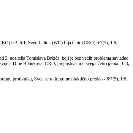
CRO) 6:3, 6:1; Sven Lalić - (WC) Ilija Čuić (CRO) 6:7(5), 1:6;
 od 3. nositelja Tomislava Brkića, koji je bez većih problema savladao
 svijeta Dine Bilankova, CRO, prepustivši mu svega četiri gema - 6:3,
a stranu protivnika, Sven se u drugome praktično predao - 6:7(5), 1:6.