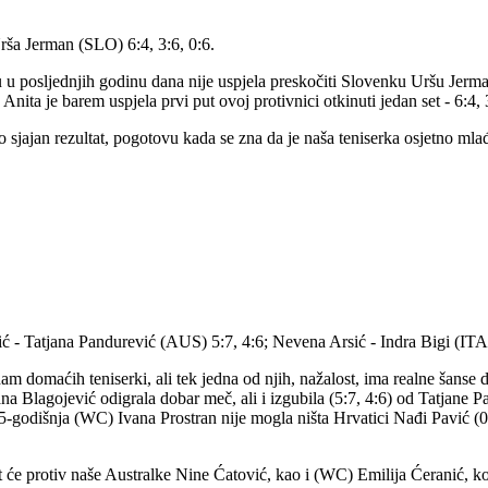
rša Jerman (SLO) 6:4, 3:6, 0:6.
u posljednjih godinu dana nije uspjela preskočiti Slovenku Uršu Jerman
 Anita je barem uspjela prvi put ovoj protivnici otkinuti jedan set - 6:4, 
 to sjajan rezultat, pogotovu kada se zna da je naša teniserka osjetno ml
ić - Tatjana Pandurević (AUS) 5:7, 4:6; Nevena Arsić - Indra Bigi (ITA
 domaćih teniserki, ali tek jedna od njih, nažalost, ima realne šanse da
ovana Blagojević odigrala dobar meč, ali i izgubila (5:7, 4:6) od Tatjan
 15-godišnja (WC) Ivana Prostran nije mogla ništa Hrvatici Nađi Pavić (0:6
at će protiv naše Australke Nine Ćatović, kao i (WC) Emilija Ćeranić, koj