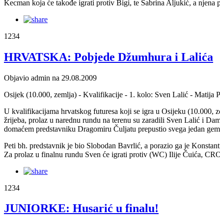
Kecman koja će takođe igrati protiv Bigi, te Sabrina Aljukić, a njena 
1234
HRVATSKA: Pobjede Džumhura i Lalića
Objavio admin na 29.08.2009
Osijek (10.000, zemlja) - Kvalifikacije - 1. kolo: Sven Lalić - Mati
U kvalifikacijama hrvatskog futuresa koji se igra u Osijeku (10.000, zem
žrijeba, prolaz u narednu rundu na terenu su zaradili Sven Lalić i D
domaćem predstavniku Dragomiru Čuljatu prepustio svega jedan gem 
Peti bh. predstavnik je bio Slobodan Bavrlić, a porazio ga je Konstan
Za prolaz u finalnu rundu Sven će igrati protiv (WC) Ilije Čuića, CR
1234
JUNIORKE: Husarić u finalu!