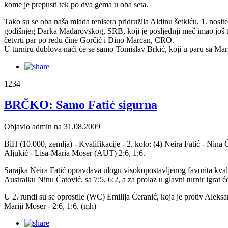
kome je prepusti tek po dva gema u oba seta.
Tako su se oba naša mlada tenisera pridružila Aldinu šetkiću, 1. nositel
godišnjeg Darka Mađarovskog, SRB, koji je posljednji meč imao još 
četvrti par po redu čine Gorčić i Dino Marcan, CRO.
U turniru dublova naći će se samo Tomislav Brkić, koji u paru sa Mar
1234
BRČKO: Samo Fatić sigurna
Objavio admin na 31.08.2009
BiH (10.000, zemlja) - Kvalifikacije - 2. kolo: (4) Neira Fatić - Ni
Aljukić - Lisa-Maria Moser (AUT) 2:6, 1:6.
Sarajka Neira Fatić opravdava ulogu visokopostavljenog favorita kvali
Australku Ninu Ćatović, sa 7:5, 6:2, a za prolaz u glavni turnir igrat 
U 2. rundi su se oprostile (WC) Emilija Ćeranić, koja je protiv Aleksan
Mariji Moser - 2:6, 1:6. (mh)