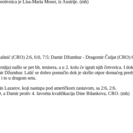
protivnica je Lisa-Maria Moser, iz Austrije. (mh)
ja Palinić (CRO) 2:6, 6:0, 7:5; Damir Džumhur - Dragomir Čuljat (CRO) 
lja) našlo se pet bh. tenisera, a u 2. kolu će igrati njih četvorica. I d
amir Džumhur. Lalić se dobro pomučio dok je skršio otpor domaćeg preds
i to u drugom setu.
tin Lazarov, koji nastupa pod američkom zastavom, sa 2:6, 2:6.
O, a Damir protiv 4. favorita kvalifikacija Dine Bilankova, CRO. (mh)