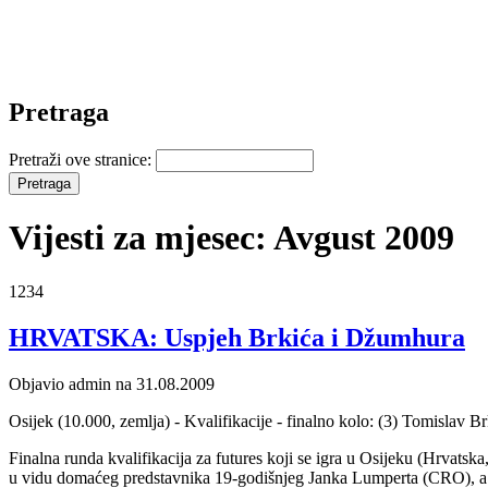
Pretraga
Pretraži ove stranice:
Vijesti za mjesec: Avgust 2009
1234
HRVATSKA: Uspjeh Brkića i Džumhura
Objavio admin na 31.08.2009
Osijek (10.000, zemlja) - Kvalifikacije - finalno kolo: (3) Tomisla
Finalna runda kvalifikacija za futures koji se igra u Osijeku (Hrvatska
u vidu domaćeg predstavnika 19-godišnjeg Janka Lumperta (CRO), a 