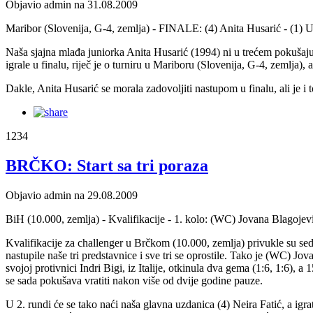
Objavio admin na 31.08.2009
Maribor (Slovenija, G-4, zemlja) - FINALE: (4) Anita Husarić - (1) U
Naša sjajna mlađa juniorka Anita Husarić (1994) ni u trećem pokušaju 
igrale u finalu, riječ je o turniru u Mariboru (Slovenija, G-4, zemlja), a
Dakle, Anita Husarić se morala zadovoljiti nastupom u finalu, ali je i
1234
BRČKO: Start sa tri poraza
Objavio admin na 29.08.2009
BiH (10.000, zemlja) - Kvalifikacije - 1. kolo: (WC) Jovana Blagojev
Kvalifikacije za challenger u Brčkom (10.000, zemlja) privukle su sedam
nastupile naše tri predstavnice i sve tri se oprostile. Tako je (WC) J
svojoj protivnici Indri Bigi, iz Italije, otkinula dva gema (1:6, 1:6), a
se sada pokušava vratiti nakon više od dvije godine pauze.
U 2. rundi će se tako naći naša glavna uzdanica (4) Neira Fatić, a igr