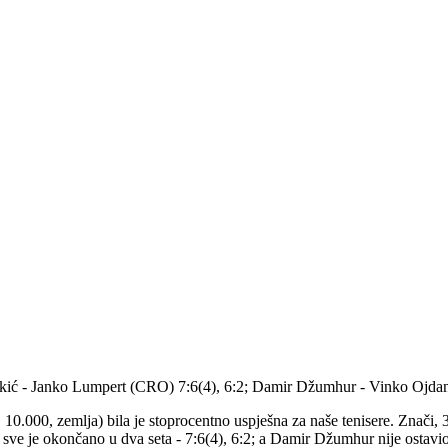
v Brkić - Janko Lumpert (CRO) 7:6(4), 6:2; Damir Džumhur - Vinko Ojda
, 10.000, zemlja) bila je stoprocentno uspješna za naše tenisere. Znači,
sve je okončano u dva seta - 7:6(4), 6:2; a Damir Džumhur nije osta