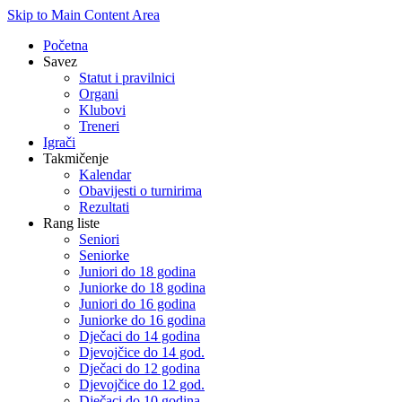
Skip to Main Content Area
Početna
Savez
Statut i pravilnici
Organi
Klubovi
Treneri
Igrači
Takmičenje
Kalendar
Obavijesti o turnirima
Rezultati
Rang liste
Seniori
Seniorke
Juniori do 18 godina
Juniorke do 18 godina
Juniori do 16 godina
Juniorke do 16 godina
Dječaci do 14 godina
Djevojčice do 14 god.
Dječaci do 12 godina
Djevojčice do 12 god.
Dječaci do 10 godina