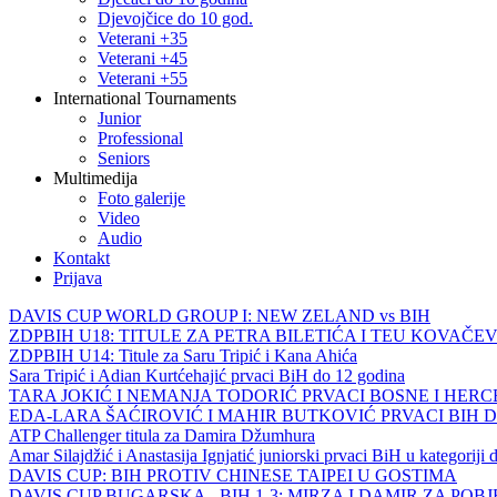
Djevojčice do 10 god.
Veterani +35
Veterani +45
Veterani +55
International Tournaments
Junior
Professional
Seniors
Multimedija
Foto galerije
Video
Audio
Kontakt
Prijava
DAVIS CUP WORLD GROUP I: NEW ZELAND vs BIH
ZDPBIH U18: TITULE ZA PETRA BILETIĆA I TEU KOVAČEV
ZDPBIH U14: Titule za Saru Tripić i Kana Ahića
Sara Tripić i Adian Kurtćehajić prvaci BiH do 12 godina
TARA JOKIĆ I NEMANJA TODORIĆ PRVACI BOSNE I HER
EDA-LARA ŠAĆIROVIĆ I MAHIR BUTKOVIĆ PRVACI BIH 
ATP Challenger titula za Damira Džumhura
Amar Silajdžić i Anastasija Ignjatić juniorski prvaci BiH u kategoriji
DAVIS CUP: BIH PROTIV CHINESE TAIPEI U GOSTIMA
DAVIS CUP BUGARSKA - BIH 1-3: MIRZA I DAMIR ZA POB