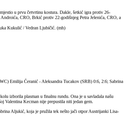
smjestio u prvu četvrtinu kostura. Dakle, šetkić igra protiv 26-
 Androića, CRO, Brkić protiv 22-godišnjeg Petra Jelenića, CRO, a
Luka Kukulić / Vedran Ljubičić. (mh)
; (WC) Emilija Ćeranić - Aleksandra Tucakov (SRB) 0:6, 2:6; Sabrina
 kolu izborila plasman u finalnu rundu. Ona je u savladala našu
ašoj Valentina Kecman nije prepustila niti jedan gem.
ina Aljukić, koja je pružila tek nešto jači otpor Austrijanki Lisa-