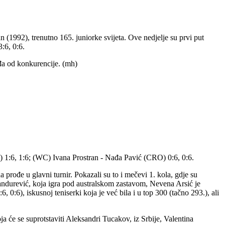
 (1992), trenutno 165. juniorke svijeta. Ove nedjelje su prvi put
3:6, 0:6.
ađa od konkurencije. (mh)
) 1:6, 1:6; (WC) Ivana Prostran - Nađa Pavić (CRO) 0:6, 0:6.
 prođe u glavni turnir. Pokazali su to i mečevi 1. kola, gdje su
e Pandurević, koja igra pod australskom zastavom, Nevena Arsić je
, 0:6), iskusnoj teniserki koja je već bila i u top 300 (tačno 293.), ali
a će se suprotstaviti Aleksandri Tucakov, iz Srbije, Valentina