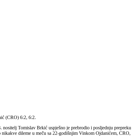
nić (CRO) 6:2, 6:2.
 3. nositelj Tomislav Brkić uspješno je prebrodio i posljednju prepreku
vio nikakve dileme u meču sa 22-godišnjim Vinkom Ojdanićem, CRO,