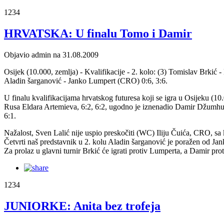
1234
HRVATSKA: U finalu Tomo i Damir
Objavio admin na 31.08.2009
Osijek (10.000, zemlja) - Kvalifikacije - 2. kolo: (3) Tomislav Brki
Aladin šarganović - Janko Lumpert (CRO) 0:6, 3:6.
U finalu kvalifikacijama hrvatskog futuresa koji se igra u Osijeku (10
Rusa Eldara Artemieva, 6:2, 6:2, ugodno je iznenadio Damir Džumhur. M
6:1.
Nažalost, Sven Lalić nije uspio preskočiti (WC) Iliju Čuića, CRO, sa ko
Četvrti naš predstavnik u 2. kolu Aladin šarganović je poražen od Ja
Za prolaz u glavni turnir Brkić će igrati protiv Lumperta, a Damir p
1234
JUNIORKE: Anita bez trofeja