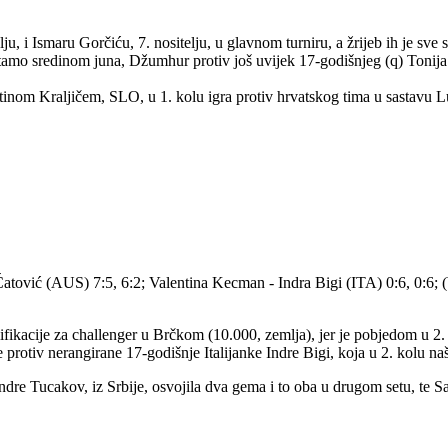
ju, i Ismaru Gorčiću, 7. nositelju, u glavnom turniru, a žrijeb ih je sve 
tamo sredinom juna, Džumhur protiv još uvijek 17-godišnjeg (q) Tonija
tinom Kraljičem, SLO, u 1. kolu igra protiv hrvatskog tima u sastavu 
na Ćatović (AUS) 7:5, 6:2; Valentina Kecman - Indra Bigi (ITA) 0:6, 0:6
fikacije za challenger u Brčkom (10.000, zemlja), jer je pobjedom u 2.
će protiv nerangirane 17-godišnje Italijanke Indre Bigi, koja u 2. kolu n
dre Tucakov, iz Srbije, osvojila dva gema i to oba u drugom setu, te Sabr