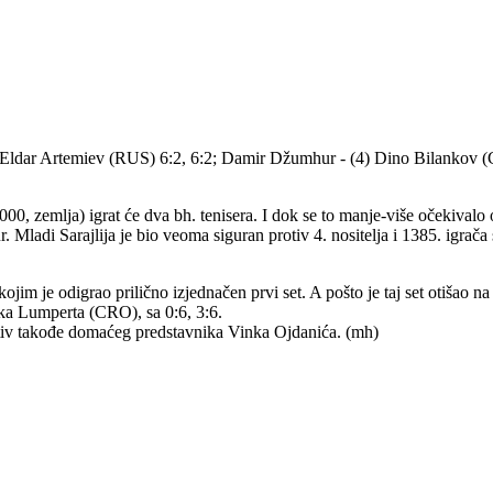
ć - Eldar Artemiev (RUS) 6:2, 6:2; Damir Džumhur - (4) Dino Bilankov (
.000, zemlja) igrat će dva bh. tenisera. I dok se to manje-više očekivalo
ladi Sarajlija je bio veoma siguran protiv 4. nositelja i 1385. igrača
jim je odigrao prilično izjednačen prvi set. A pošto je taj set otišao n
nka Lumperta (CRO), sa 0:6, 3:6.
rotiv takođe domaćeg predstavnika Vinka Ojdanića. (mh)