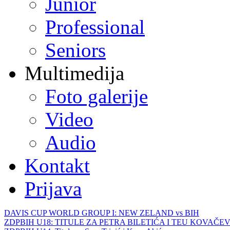
Junior
Professional
Seniors
Multimedija
Foto galerije
Video
Audio
Kontakt
Prijava
DAVIS CUP WORLD GROUP I: NEW ZELAND vs BIH
ZDPBIH U18: TITULE ZA PETRA BILETIĆA I TEU KOVAČEV