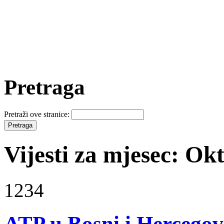
Pretraga
Pretraži ove stranice:
Vijesti za mjesec: Ok
1234
ATP u Bosni i Herceg