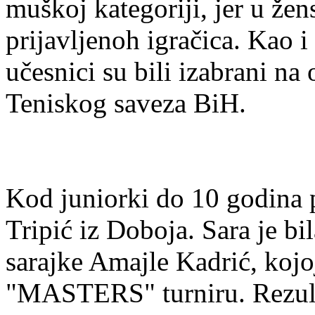
muškoj kategoriji, jer u žen
prijavljenoh igračica. Ka
učesnici su bili izabrani na
Teniskog saveza BiH.
Kod juniorki do 10 godina p
Tripić iz Doboja. Sara je b
sarajke Amajle Kadrić, kojo
"MASTERS" turniru. Rezulta