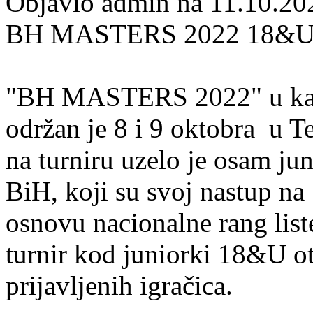
Objavio admin na 11.10.20
BH MASTERS 2022 18&U: 
"BH MASTERS 2022" u kateg
održan je 8 i 9 oktobra u
na turniru uzelo je osam ju
BiH, koji su svoj nastup n
osnovu nacionalne rang l
turnir kod juniorki 18&U o
prijavljenih igračica.