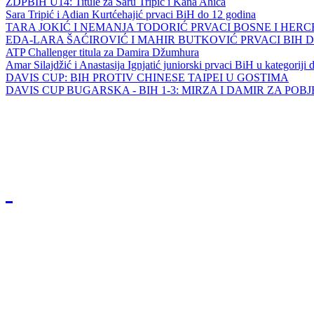
ZDPBIH U14: Titule za Saru Tripić i Kana Ahića
Sara Tripić i Adian Kurtćehajić prvaci BiH do 12 godina
TARA JOKIĆ I NEMANJA TODORIĆ PRVACI BOSNE I HER
EDA-LARA ŠAĆIROVIĆ I MAHIR BUTKOVIĆ PRVACI BIH 
ATP Challenger titula za Damira Džumhura
Amar Silajdžić i Anastasija Ignjatić juniorski prvaci BiH u kategoriji
DAVIS CUP: BIH PROTIV CHINESE TAIPEI U GOSTIMA
DAVIS CUP BUGARSKA - BIH 1-3: MIRZA I DAMIR ZA POB