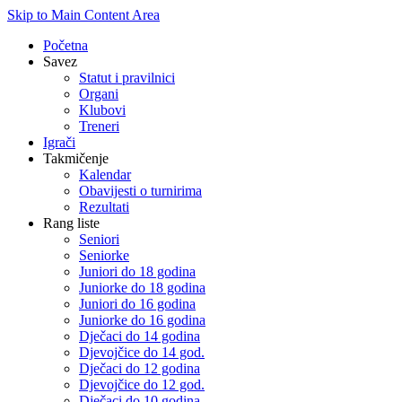
Skip to Main Content Area
Početna
Savez
Statut i pravilnici
Organi
Klubovi
Treneri
Igrači
Takmičenje
Kalendar
Obavijesti o turnirima
Rezultati
Rang liste
Seniori
Seniorke
Juniori do 18 godina
Juniorke do 18 godina
Juniori do 16 godina
Juniorke do 16 godina
Dječaci do 14 godina
Djevojčice do 14 god.
Dječaci do 12 godina
Djevojčice do 12 god.
Dječaci do 10 godina