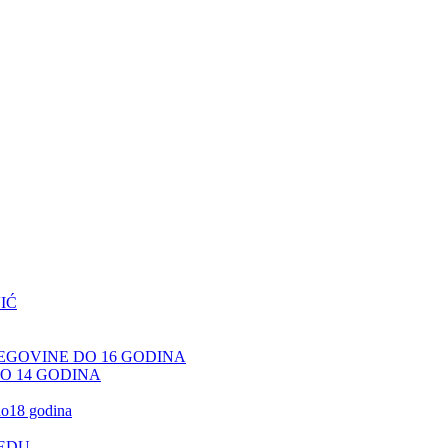
IĆ
CEGOVINE DO 16 GODINA
DO 14 GODINA
 do18 godina
JEDU