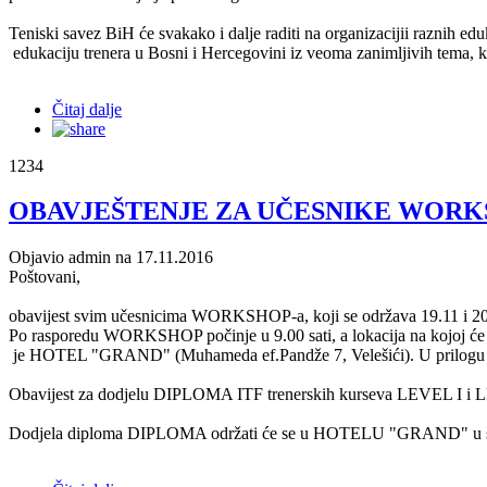
Teniski savez BiH će svakako i dalje raditi na organizacijii raznih
edukaciju trenera u Bosni i Hercegovini iz veoma zanimljivih tema, ko
Čitaj dalje
1234
OBAVJEŠTENJE ZA UČESNIKE WORK
Objavio admin na 17.11.2016
Poštovani,
obavijest svim učesnicima WORKSHOP-a, koji se održava 19.11 i 20
Po rasporedu WORKSHOP počinje u 9.00 sati, a lokacija na kojoj 
je HOTEL "GRAND" (Muhameda ef.Pandže 7, Velešići). U prilog
Obavijest za dodjelu DIPLOMA ITF trenerskih kurseva LEVEL I i 
Dodjela diploma DIPLOMA održati će se u HOTELU "GRAND" u subo