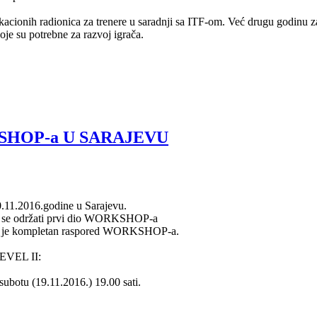
 edukacionih radionica za trenere u saradnji sa ITF-om. Već drugu go
je su potrebne za razvoj igrača.
SHOP-a U SARAJEVU
.11.2016.godine u Sarajevu.
će se održati prvi dio WORKSHOP-a
u je kompletan raspored WORKSHOP-a.
LEVEL II:
tu (19.11.2016.) 19.00 sati.