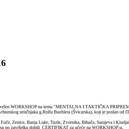
16
 uspješno završen WORKSHOP na temu "MENTALNA I TAKTIČKA PR
vrhunskog stručnjaka g.Rolfa Buehlera (Švicarska), koji je poslan od I
Foče, Zenice, Banja Luke, Tuzle, Zvornika, Bihača, Sarajeva i Kiselj
-a su po završetku dobili CERTIFIKAT za učeće na WORKSHOP-u.