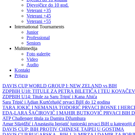
Djevojčice do 10 god.
Veterani +35
Veterani +45
Veterani +55
International Tournaments
Junior
Professional
Seniors
Multimedija
Foto galerije
Video
Audio
Kontakt
Prijava
DAVIS CUP WORLD GROUP I: NEW ZELAND vs BIH
ZDPBIH U18: TITULE ZA PETRA BILETIĆA I TEU KOVAČEV
ZDPBIH U14: Titule za Saru Tripić i Kana Ahića
Sara Tripić i Adian Kurtćehajić prvaci BiH do 12 godina
TARA JOKIĆ I NEMANJA TODORIĆ PRVACI BOSNE I HER
EDA-LARA ŠAĆIROVIĆ I MAHIR BUTKOVIĆ PRVACI BIH 
ATP Challenger titula za Damira Džumhura
Amar Silajdžić i Anastasija Ignjatić juniorski prvaci BiH u kategoriji
DAVIS CUP: BIH PROTIV CHINESE TAIPEI U GOSTIMA
DAVIS CUP BUGARSKA - BIH 1-3: MIRZA I DAMIR ZA POB