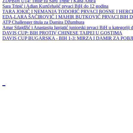
ZDPBIH U14: Titule za Saru Tripić i Kana Ahića
Sara Tripić i Adian Kurtćehajić prvaci BiH do 12 godina
TARA JOKIĆ I NEMANJA TODORIĆ PRVACI BOSNE I HER
EDA-LARA ŠAĆIROVIĆ I MAHIR BUTKOVIĆ PRVACI BIH 
ATP Challenger titula za Damira Džumhura
Amar Silajdžić i Anastasija Ignjatić juniorski prvaci BiH u kategoriji
DAVIS CUP: BIH PROTIV CHINESE TAIPEI U GOSTIMA
DAVIS CUP BUGARSKA - BIH 1-3: MIRZA I DAMIR ZA POB