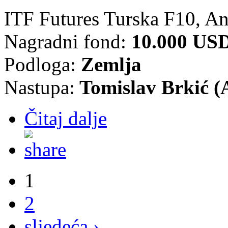
ITF Futures Turska F10, An
Nagradni fond:
10.000 US
Podloga:
Zemlja
Nastupa:
Tomislav Brkić (
Čitaj dalje
1
2
sljedeća ›