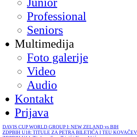
Junior
Professional
Seniors
Multimedija
Foto galerije
Video
Audio
Kontakt
Prijava
DAVIS CUP WORLD GROUP I: NEW ZELAND vs BIH
ZDPBIH U18: TITULE ZA PETRA BILETIĆA I TEU KOVAČEV