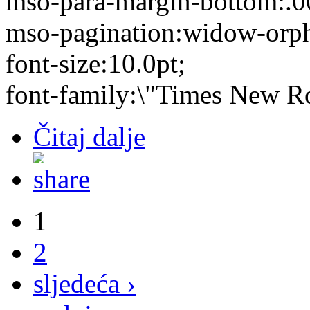
mso-para-margin-bottom:.0
mso-pagination:widow-orp
font-size:10.0pt;
font-family:\"Times New R
Čitaj dalje
1
2
sljedeća ›