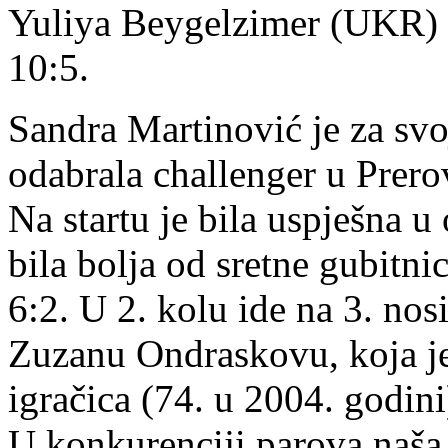
Yuliya Beygelzimer (UKR) /
10:5.
Sandra Martinović je za svoj
odabrala challenger u Prerov
Na startu je bila uspješna u
bila bolja od sretne gubitni
6:2. U 2. kolu ide na 3. nos
Zuzanu Ondraskovu, koja je
igračica (74. u 2004. godini
U konkurenciji parova naša 