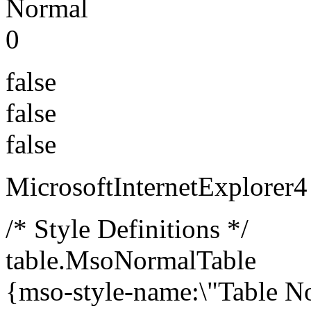
Normal
0
false
false
false
MicrosoftInternetExplorer4
/* Style Definitions */
table.MsoNormalTable
{mso-style-name:\"Table N