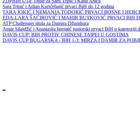
ZDPBIH U14: Titule za Saru Tripić i Kana Ahića
Sara Tripić i Adian Kurtćehajić prvaci BiH do 12 godina
TARA JOKIĆ I NEMANJA TODORIĆ PRVACI BOSNE I HER
EDA-LARA ŠAĆIROVIĆ I MAHIR BUTKOVIĆ PRVACI BIH 
ATP Challenger titula za Damira Džumhura
Amar Silajdžić i Anastasija Ignjatić juniorski prvaci BiH u kategoriji
DAVIS CUP: BIH PROTIV CHINESE TAIPEI U GOSTIMA
DAVIS CUP BUGARSKA - BIH 1-3: MIRZA I DAMIR ZA POB