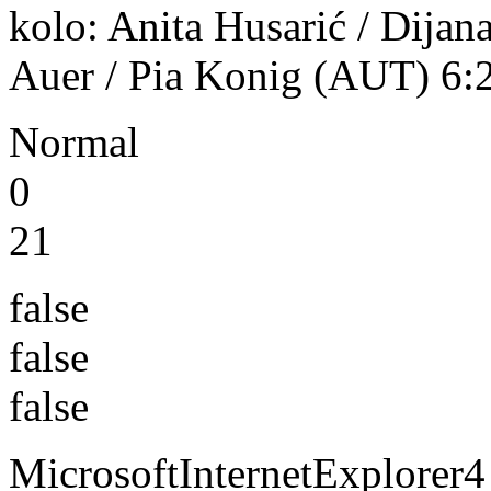
kolo: Anita Husarić / Dijan
Auer / Pia Konig (AUT) 6:2
Normal
0
21
false
false
false
MicrosoftInternetExplorer4