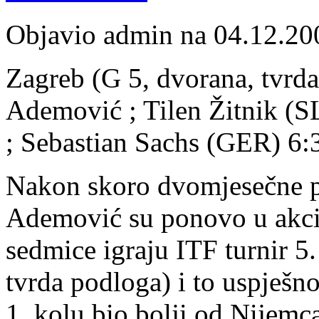
Objavio admin na 04.12.20
Zagreb (G 5, dvorana, tvrda
Ademović ; Tilen Žitnik (S
; Sebastian Sachs (GER) 6:3
Nakon skoro dvomjesečne 
Ademović su ponovo u akcij
sedmice igraju ITF turnir 5
tvrda podloga) i to uspješno
1. kolu bio bolji od Nijemc