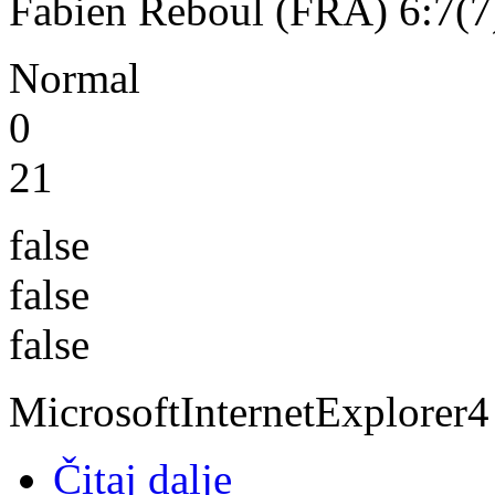
Fabien Reboul (FRA) 6:7(7)
Normal
0
21
false
false
false
MicrosoftInternetExplorer4
Čitaj dalje