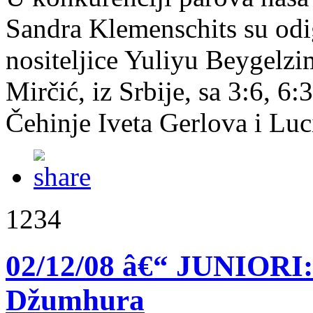
Sandra Klemenschits su odig
nositeljice Yuliyu Beygelzi
Mirčić, iz Srbije, sa 3:6, 6
Čehinje Iveta Gerlova i Lu
1234
02/12/08 â€“ JUNIORI:
Džumhura