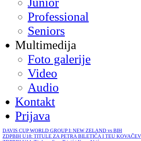
Junior
Professional
Seniors
Multimedija
Foto galerije
Video
Audio
Kontakt
Prijava
DAVIS CUP WORLD GROUP I: NEW ZELAND vs BIH
ZDPBIH U18: TITULE ZA PETRA BILETIĆA I TEU KOVAČEV