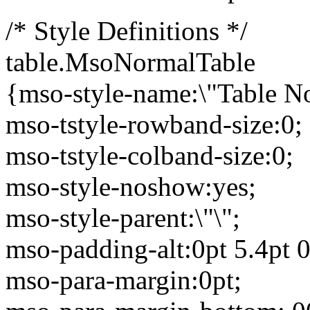
/* Style Definitions */
table.MsoNormalTable
{mso-style-name:\"Table N
mso-tstyle-rowband-size:0;
mso-tstyle-colband-size:0;
mso-style-noshow:yes;
mso-style-parent:\"\";
mso-padding-alt:0pt 5.4pt 0
mso-para-margin:0pt;