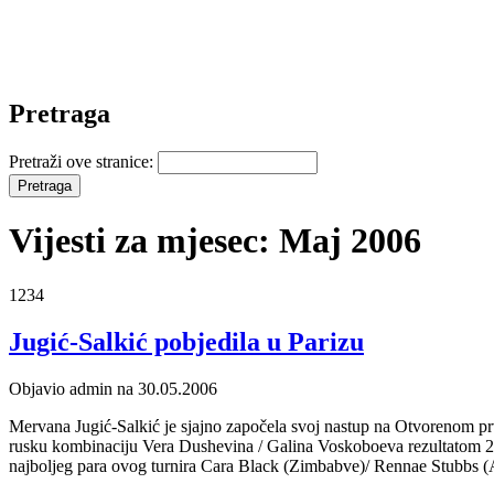
Pretraga
Pretraži ove stranice:
Vijesti za mjesec: Maj 2006
1234
Jugić-Salkić pobjedila u Parizu
Objavio admin na 30.05.2006
Mervana Jugić-Salkić je sjajno započela svoj nastup na Otvorenom prv
rusku kombinaciju Vera Dushevina / Galina Voskoboeva rezultatom 2:0
najboljeg para ovog turnira Cara Black (Zimbabve)/ Rennae Stubbs (A