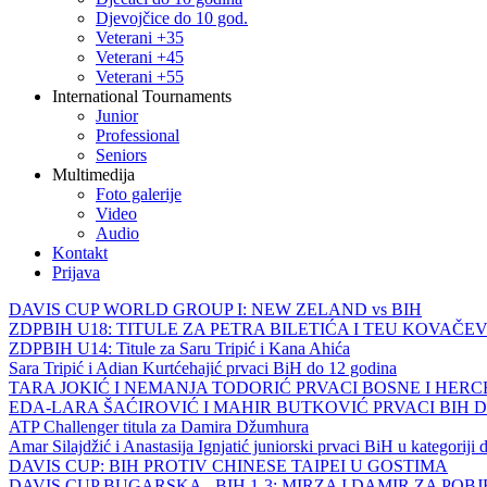
Djevojčice do 10 god.
Veterani +35
Veterani +45
Veterani +55
International Tournaments
Junior
Professional
Seniors
Multimedija
Foto galerije
Video
Audio
Kontakt
Prijava
DAVIS CUP WORLD GROUP I: NEW ZELAND vs BIH
ZDPBIH U18: TITULE ZA PETRA BILETIĆA I TEU KOVAČEV
ZDPBIH U14: Titule za Saru Tripić i Kana Ahića
Sara Tripić i Adian Kurtćehajić prvaci BiH do 12 godina
TARA JOKIĆ I NEMANJA TODORIĆ PRVACI BOSNE I HER
EDA-LARA ŠAĆIROVIĆ I MAHIR BUTKOVIĆ PRVACI BIH 
ATP Challenger titula za Damira Džumhura
Amar Silajdžić i Anastasija Ignjatić juniorski prvaci BiH u kategoriji
DAVIS CUP: BIH PROTIV CHINESE TAIPEI U GOSTIMA
DAVIS CUP BUGARSKA - BIH 1-3: MIRZA I DAMIR ZA POB