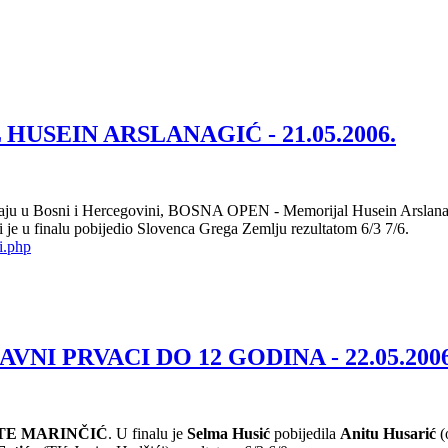
USEIN ARSLANAGIĆ - 21.05.2006.
graju u Bosni i Hercegovini, BOSNA OPEN - Memorijal Husein Arslana
i je u finalu pobijedio Slovenca Grega Zemlju rezultatom 6/3 7/6.
i.php
NI PRVACI DO 12 GODINA - 22.05.2006
NTE MARINČIĆ
. U finalu je
Selma Husić
pobijedila
Anitu Husarić
(