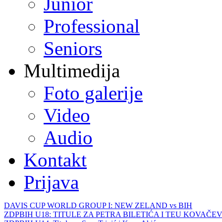
Junior
Professional
Seniors
Multimedija
Foto galerije
Video
Audio
Kontakt
Prijava
DAVIS CUP WORLD GROUP I: NEW ZELAND vs BIH
ZDPBIH U18: TITULE ZA PETRA BILETIĆA I TEU KOVAČEV