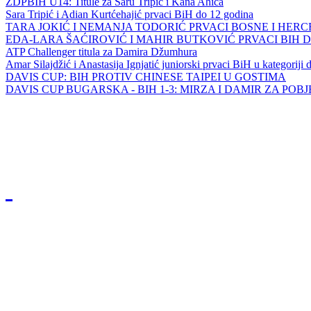
ZDPBIH U14: Titule za Saru Tripić i Kana Ahića
Sara Tripić i Adian Kurtćehajić prvaci BiH do 12 godina
TARA JOKIĆ I NEMANJA TODORIĆ PRVACI BOSNE I HER
EDA-LARA ŠAĆIROVIĆ I MAHIR BUTKOVIĆ PRVACI BIH 
ATP Challenger titula za Damira Džumhura
Amar Silajdžić i Anastasija Ignjatić juniorski prvaci BiH u kategoriji
DAVIS CUP: BIH PROTIV CHINESE TAIPEI U GOSTIMA
DAVIS CUP BUGARSKA - BIH 1-3: MIRZA I DAMIR ZA POB