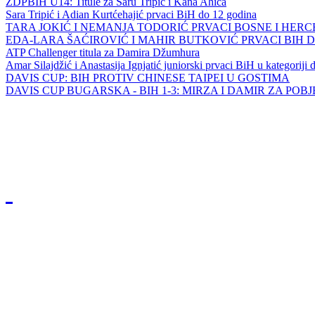
ZDPBIH U14: Titule za Saru Tripić i Kana Ahića
Sara Tripić i Adian Kurtćehajić prvaci BiH do 12 godina
TARA JOKIĆ I NEMANJA TODORIĆ PRVACI BOSNE I HER
EDA-LARA ŠAĆIROVIĆ I MAHIR BUTKOVIĆ PRVACI BIH 
ATP Challenger titula za Damira Džumhura
Amar Silajdžić i Anastasija Ignjatić juniorski prvaci BiH u kategoriji
DAVIS CUP: BIH PROTIV CHINESE TAIPEI U GOSTIMA
DAVIS CUP BUGARSKA - BIH 1-3: MIRZA I DAMIR ZA POB