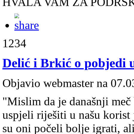
HVALA VAM ZA PODRŠ
1234
Delić i Brkić o pobjed
Objavio webmaster na 07.0
"Mislim da je današnji meč 
uspjeli riješiti u našu kor
su oni počeli bolje igrati, a