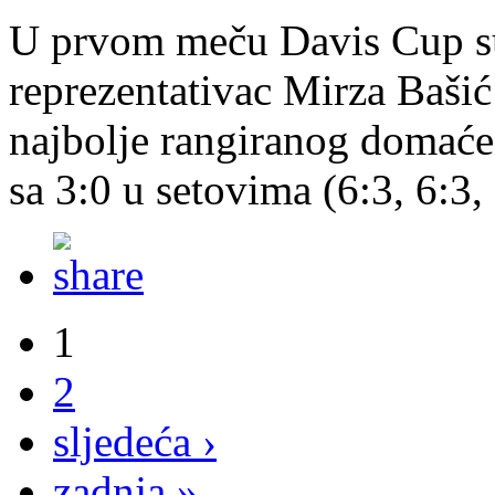
U prvom meču Davis Cup s
reprezentativac Mirza Bašić
najbolje rangiranog domaće
sa 3:0 u setovima (6:3, 6:3,
1
2
sljedeća ›
zadnja »