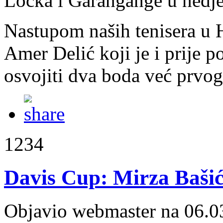
Locka i Garangange u nedje
Nastupom naših tenisera u H
Amer Delić koji je i prije p
osvojiti dva boda već prvo
1234
Davis Cup: Mirza Bašić
Objavio webmaster na 06.0