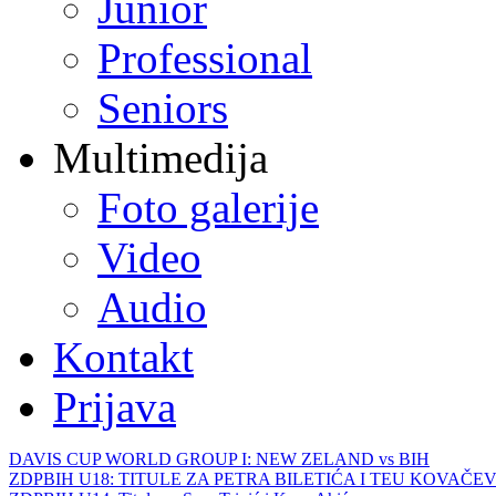
Junior
Professional
Seniors
Multimedija
Foto galerije
Video
Audio
Kontakt
Prijava
DAVIS CUP WORLD GROUP I: NEW ZELAND vs BIH
ZDPBIH U18: TITULE ZA PETRA BILETIĆA I TEU KOVAČEV