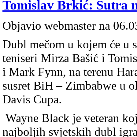
Tomislav Brkić: Sutra 
Objavio webmaster na 06.0
Dubl mečom u kojem će u su
teniseri Mirza Bašić i Tom
i Mark Fynn, na terenu Hara
susret BiH – Zimbabwe u ok
Davis Cupa.
Wayne Black je veteran koj
najboljih svjetskih dubl ig