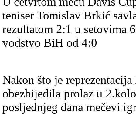
U četvrtom meču Davis Cup
teniser Tomislav Brkić sav
rezultatom 2:1 u setovima 6
vodstvo BiH od 4:0
Nakon što je reprezentacija
obezbijedila prolaz u 2.kol
posljednjeg dana mečevi igr