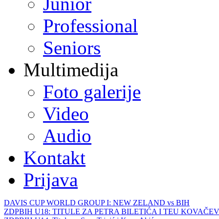
Junior
Professional
Seniors
Multimedija
Foto galerije
Video
Audio
Kontakt
Prijava
DAVIS CUP WORLD GROUP I: NEW ZELAND vs BIH
ZDPBIH U18: TITULE ZA PETRA BILETIĆA I TEU KOVAČEV