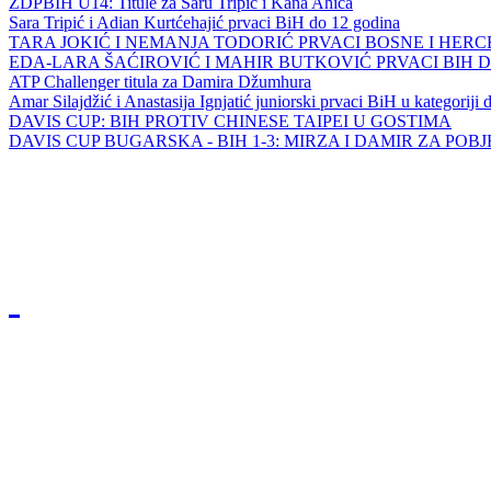
ZDPBIH U14: Titule za Saru Tripić i Kana Ahića
Sara Tripić i Adian Kurtćehajić prvaci BiH do 12 godina
TARA JOKIĆ I NEMANJA TODORIĆ PRVACI BOSNE I HER
EDA-LARA ŠAĆIROVIĆ I MAHIR BUTKOVIĆ PRVACI BIH 
ATP Challenger titula za Damira Džumhura
Amar Silajdžić i Anastasija Ignjatić juniorski prvaci BiH u kategoriji
DAVIS CUP: BIH PROTIV CHINESE TAIPEI U GOSTIMA
DAVIS CUP BUGARSKA - BIH 1-3: MIRZA I DAMIR ZA POB