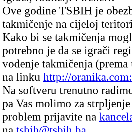
Ove godine TSBIH je obezb
takmičenje na cijeloj teritor
Kako bi se takmičenja mogla
potrebno je da se igrači reg
vođenje takmičenja (prema u
na linku
http://oranika.co
Na softveru trenutno radimo
pa Vas molimo za strpljenje
problem prijavite na
kancel
na
tsbih@tsbih.ba