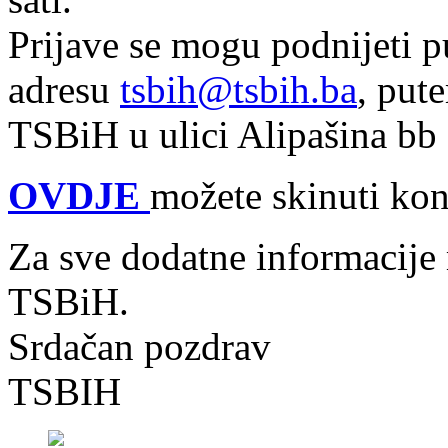
Prijave se mogu podnijeti 
adresu
tsbih@tsbih.ba
, put
TSBiH u ulici Alipašina b
OVDJE
možete skinuti kon
Za sve dodatne informacije m
TSBiH.
Srdačan pozdrav
TSBIH