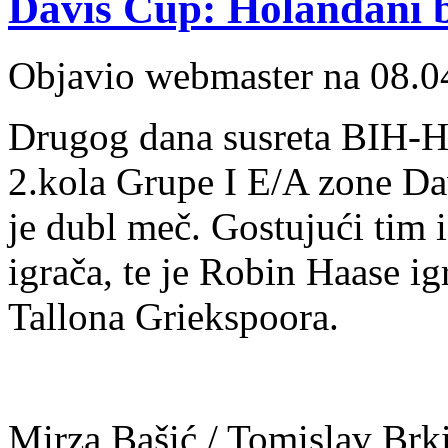
Davis Cup: Holanđani b
Objavio webmaster na 08.0
Drugog dana susreta BIH-Ho
2.kola Grupe I E/A zone Da
je dubl meč. Gostujući tim 
igrača, te je Robin Haase ig
Tallona Griekspoora.
Mirza Bašić / Tomislav Brki