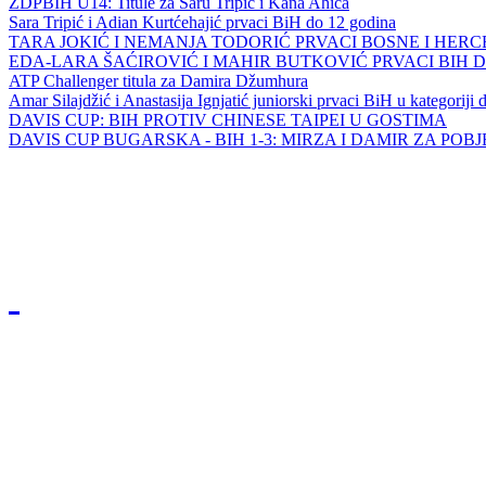
ZDPBIH U14: Titule za Saru Tripić i Kana Ahića
Sara Tripić i Adian Kurtćehajić prvaci BiH do 12 godina
TARA JOKIĆ I NEMANJA TODORIĆ PRVACI BOSNE I HER
EDA-LARA ŠAĆIROVIĆ I MAHIR BUTKOVIĆ PRVACI BIH 
ATP Challenger titula za Damira Džumhura
Amar Silajdžić i Anastasija Ignjatić juniorski prvaci BiH u kategoriji
DAVIS CUP: BIH PROTIV CHINESE TAIPEI U GOSTIMA
DAVIS CUP BUGARSKA - BIH 1-3: MIRZA I DAMIR ZA POB