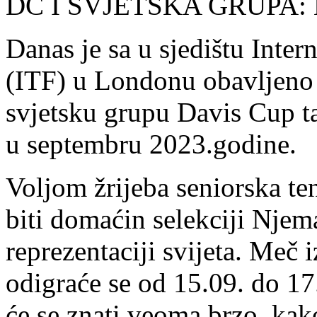
DC I SVJETSKA GRUPA: B
Danas je sa u sjedištu Inter
(ITF) u Londonu obavljeno 
svjetsku grupu Davis Cup tak
u septembru 2023.godine.
Voljom žrijeba seniorska te
biti domaćin selekciji Njema
reprezentaciji svijeta. Meč
odigraće se od 15.09. do 1
će se znati veoma brzo, kak