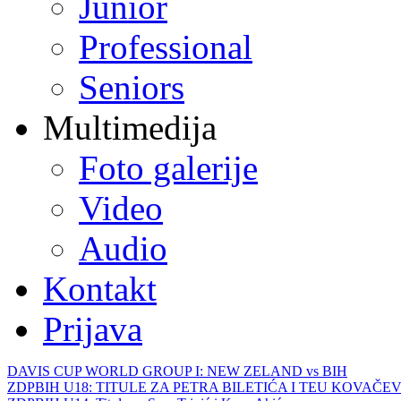
Junior
Professional
Seniors
Multimedija
Foto galerije
Video
Audio
Kontakt
Prijava
DAVIS CUP WORLD GROUP I: NEW ZELAND vs BIH
ZDPBIH U18: TITULE ZA PETRA BILETIĆA I TEU KOVAČEV