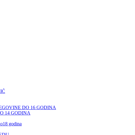
IĆ
CEGOVINE DO 16 GODINA
DO 14 GODINA
 do18 godina
JEDU