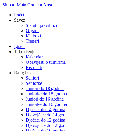
Skip to Main Content Area
Početna
Savez
Statut i pravilnici
Organi
Klubovi
Treneri
Igrači
Takmičenje
Kalendar
Obavijesti o turnirima
Rezultati
Rang liste
Seniori
Seniorke
Juniori do 18 godina
Juniorke do 18 godina
Juniori do 16 godina
Juniorke do 16 godina
Dječaci do 14 godina
Djevojčice do 14 god.
Dječaci do 12 godina
Djevojčice do 12 god.
Dječaci do 10 godina