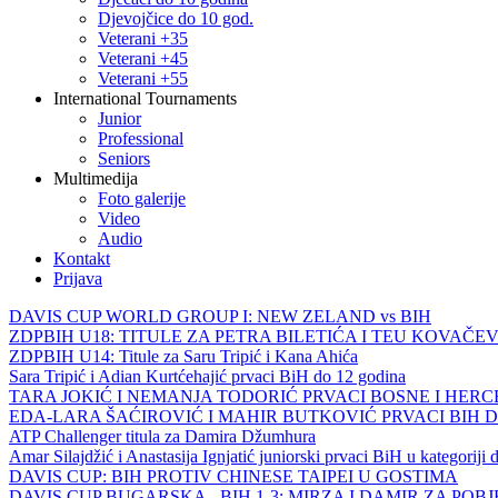
Djevojčice do 10 god.
Veterani +35
Veterani +45
Veterani +55
International Tournaments
Junior
Professional
Seniors
Multimedija
Foto galerije
Video
Audio
Kontakt
Prijava
DAVIS CUP WORLD GROUP I: NEW ZELAND vs BIH
ZDPBIH U18: TITULE ZA PETRA BILETIĆA I TEU KOVAČEV
ZDPBIH U14: Titule za Saru Tripić i Kana Ahića
Sara Tripić i Adian Kurtćehajić prvaci BiH do 12 godina
TARA JOKIĆ I NEMANJA TODORIĆ PRVACI BOSNE I HER
EDA-LARA ŠAĆIROVIĆ I MAHIR BUTKOVIĆ PRVACI BIH 
ATP Challenger titula za Damira Džumhura
Amar Silajdžić i Anastasija Ignjatić juniorski prvaci BiH u kategoriji
DAVIS CUP: BIH PROTIV CHINESE TAIPEI U GOSTIMA
DAVIS CUP BUGARSKA - BIH 1-3: MIRZA I DAMIR ZA POB