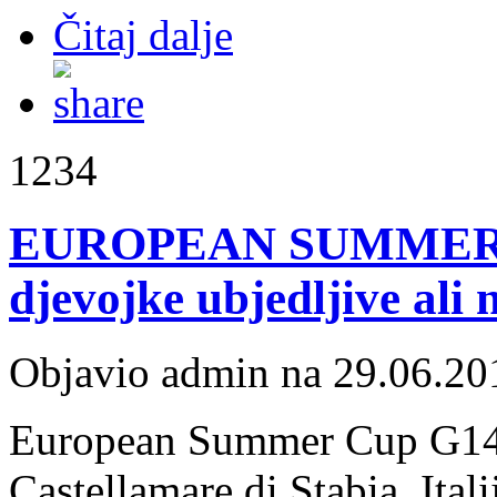
Čitaj dalje
1234
EUROPEAN SUMMER C
djevojke ubjedljive ali
Objavio admin na 29.06.20
European Summer Cup G14&
Castellamare di Stabia, Itali