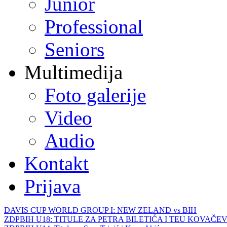
Junior
Professional
Seniors
Multimedija
Foto galerije
Video
Audio
Kontakt
Prijava
DAVIS CUP WORLD GROUP I: NEW ZELAND vs BIH
ZDPBIH U18: TITULE ZA PETRA BILETIĆA I TEU KOVAČEV