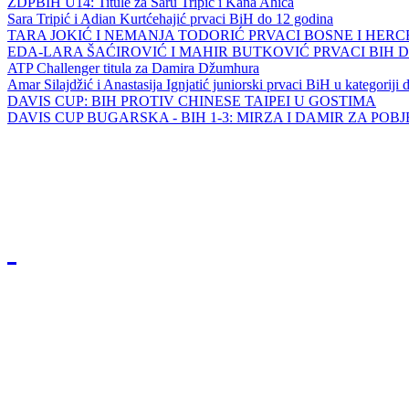
ZDPBIH U14: Titule za Saru Tripić i Kana Ahića
Sara Tripić i Adian Kurtćehajić prvaci BiH do 12 godina
TARA JOKIĆ I NEMANJA TODORIĆ PRVACI BOSNE I HER
EDA-LARA ŠAĆIROVIĆ I MAHIR BUTKOVIĆ PRVACI BIH 
ATP Challenger titula za Damira Džumhura
Amar Silajdžić i Anastasija Ignjatić juniorski prvaci BiH u kategoriji
DAVIS CUP: BIH PROTIV CHINESE TAIPEI U GOSTIMA
DAVIS CUP BUGARSKA - BIH 1-3: MIRZA I DAMIR ZA POB