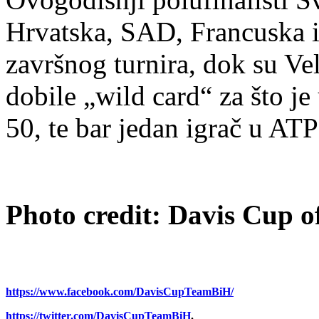
Hrvatska, SAD, Francuska i 
završnog turnira, dok su Vel
dobile „wild card“ za što je
50, te bar jedan igrač u AT
Photo credit: Davis Cup of
https://www.facebook.com/
DavisCupTeamBiH/
https://twitter.com/
DavisCupTeamBiH
.