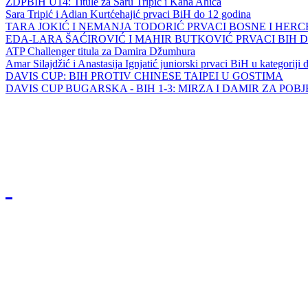
ZDPBIH U14: Titule za Saru Tripić i Kana Ahića
Sara Tripić i Adian Kurtćehajić prvaci BiH do 12 godina
TARA JOKIĆ I NEMANJA TODORIĆ PRVACI BOSNE I HER
EDA-LARA ŠAĆIROVIĆ I MAHIR BUTKOVIĆ PRVACI BIH 
ATP Challenger titula za Damira Džumhura
Amar Silajdžić i Anastasija Ignjatić juniorski prvaci BiH u kategoriji
DAVIS CUP: BIH PROTIV CHINESE TAIPEI U GOSTIMA
DAVIS CUP BUGARSKA - BIH 1-3: MIRZA I DAMIR ZA POB