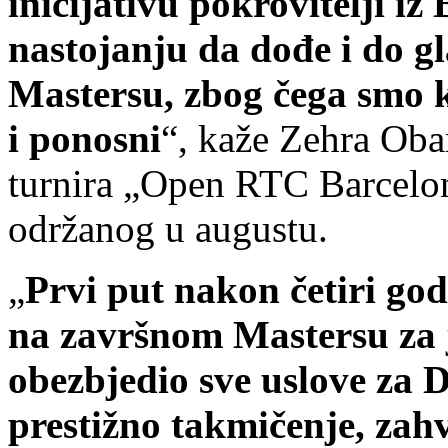
inicijativu pokrovitelji iz
nastojanju da dođe i do gl
Mastersu, zbog čega smo k
i ponosni
“, kaže Zehra Obar
turnira „Open RTC Barcelo
održanog u augustu.
„
Prvi put nakon četiri go
na završnom Mastersu za j
obezbjedio sve uslove za 
prestižno takmičenje, za