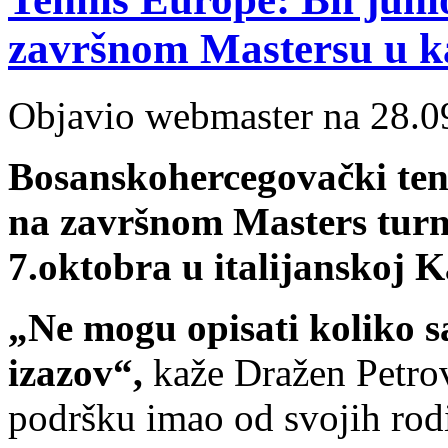
završnom Mastersu u ka
Objavio webmaster na 28.0
Bosanskohercegovački teni
na završnom Masters turni
7.oktobra u italijanskoj K
„Ne mogu opisati koliko sa
izazov“,
kaže Dražen Petrov
podršku imao od svojih rodi