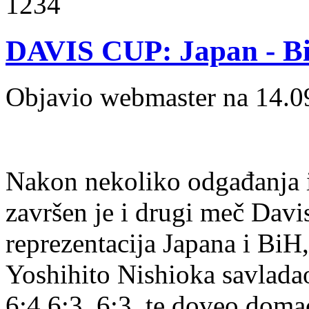
1234
DAVIS CUP: Japan - B
Objavio webmaster na 14.0
Nakon nekoliko odgađanja i
završen je i drugi meč Davi
reprezentacija Japana i BiH,
Yoshihito Nishioka savlada
6:4,6:3, 6:3, te doveo doma