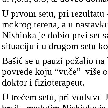
U prvom setu, pri rezultatu 
mokrog terena, a u nastavk
Nishioka je dobio prvi set sa
situaciju i u drugom setu k
Bašić se u pauzi požalio na
povrede koju “vuče” više od
doktor i fizioterapeut.
U trećem setu, pri vodstvu 
brejk, međutim Nishioka je