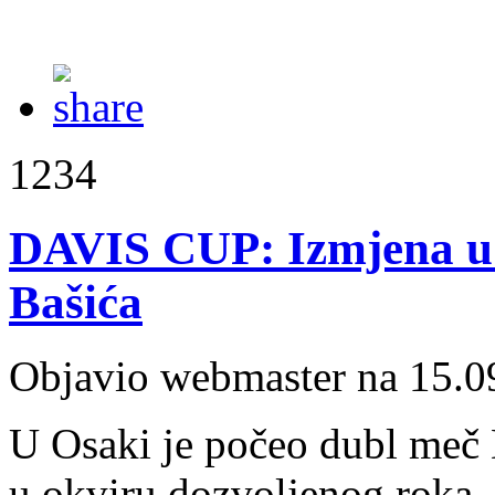
1234
DAVIS CUP: Izmjena u b
Bašića
Objavio webmaster na 15.0
U Osaki je počeo dubl meč 
u okviru dozvoljenog roka, 