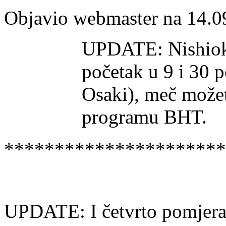
Objavio webmaster na 14.0
UPDATE: Nishioka
početak u 9 i 30 
Osaki), meč možet
programu BHT.
**********************
UPDATE: I četvrto pomjera