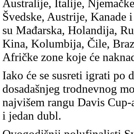
Australije, Italije, Njemačk
Švedske, Austrije, Kanade i
su Mađarska, Holandija, Rus
Kina, Kolumbija, Čile, Brazi
Afričke zone koje će naknad
Iako će se susreti igrati p
dosadašnjeg trodnevnog mod
najvišem rangu Davis Cup-a
i jedan dubl.
Ovogodišnji polufinalisti S