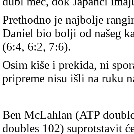
dubl meč, dok Japanci imaj
Prethodno je najbolje rangi
Daniel bio bolji od našeg k
(6:4, 6:2, 7:6).
Osim kiše i prekida, ni spor
pripreme nisu išli na ruku 
Ben McLahlan (ATP double
doubles 102) suprotstavit ć