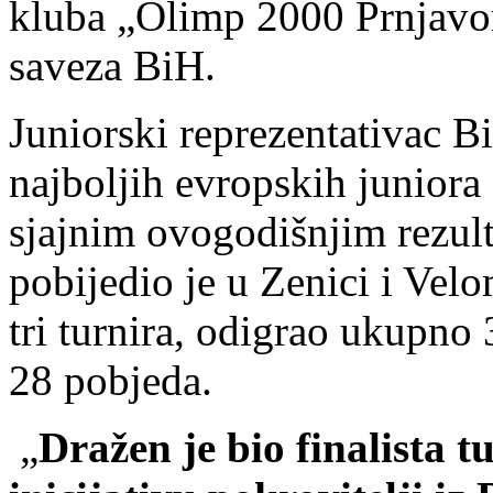
kluba „Olimp 2000 Prnjavor“
saveza BiH.
Juniorski reprezentativac 
najboljih evropskih juniora
sjajnim ovogodišnjim rezul
pobijedio je u Zenici i Velom
tri turnira, odigrao ukupno
28 pobjeda.
„
Dražen je bio finalista 