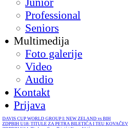
Junior
Professional
Seniors
Multimedija
Foto galerije
Video
Audio
Kontakt
Prijava
DAVIS CUP WORLD GROUP I: NEW ZELAND vs BIH
ZDPBIH U18: TITULE ZA PETRA BILETIĆA I TEU KOVAČEV