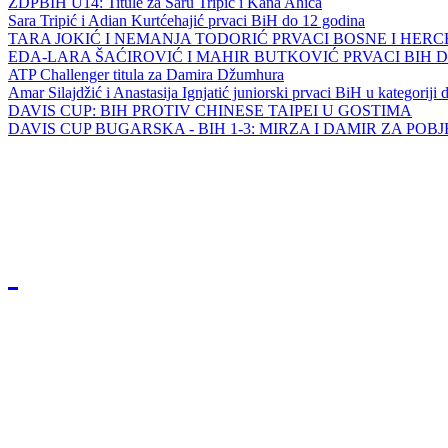
ZDPBIH U14: Titule za Saru Tripić i Kana Ahića
Sara Tripić i Adian Kurtćehajić prvaci BiH do 12 godina
TARA JOKIĆ I NEMANJA TODORIĆ PRVACI BOSNE I HER
EDA-LARA ŠAĆIROVIĆ I MAHIR BUTKOVIĆ PRVACI BIH 
ATP Challenger titula za Damira Džumhura
Amar Silajdžić i Anastasija Ignjatić juniorski prvaci BiH u kategoriji
DAVIS CUP: BIH PROTIV CHINESE TAIPEI U GOSTIMA
DAVIS CUP BUGARSKA - BIH 1-3: MIRZA I DAMIR ZA POB