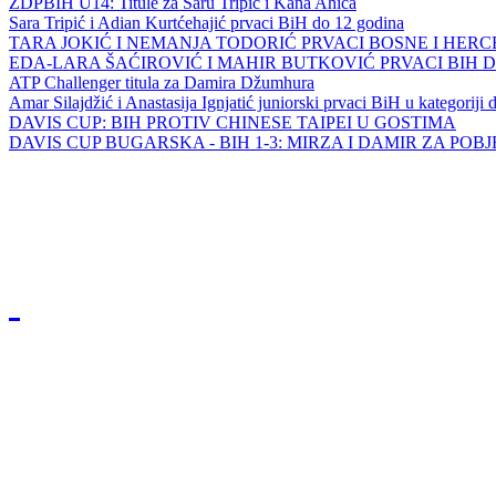
ZDPBIH U14: Titule za Saru Tripić i Kana Ahića
Sara Tripić i Adian Kurtćehajić prvaci BiH do 12 godina
TARA JOKIĆ I NEMANJA TODORIĆ PRVACI BOSNE I HER
EDA-LARA ŠAĆIROVIĆ I MAHIR BUTKOVIĆ PRVACI BIH 
ATP Challenger titula za Damira Džumhura
Amar Silajdžić i Anastasija Ignjatić juniorski prvaci BiH u kategoriji
DAVIS CUP: BIH PROTIV CHINESE TAIPEI U GOSTIMA
DAVIS CUP BUGARSKA - BIH 1-3: MIRZA I DAMIR ZA POB