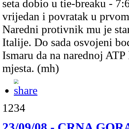
seta dobio u tie-breaku - 7:
vrijedan i povratak u prvom 
Naredni protivnik mu je sta
Italije. Do sada osvojeni b
Ismaru da na narednoj ATP l
mjesta. (mh)
1234
23/09/08 - CRNA GORA: