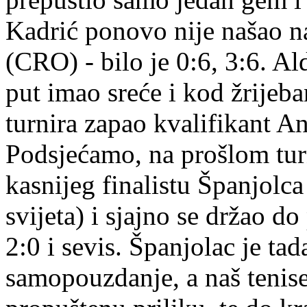
Kadrić ponovo nije našao n
(CRO) - bilo je 0:6, 3:6. Al
put imao sreće i kod žrijeba
turnira zapao kvalifikant A
Podsjećamo, na prošlom turni
kasnijeg finalistu Španjolc
svijeta) i sjajno se držao d
2:0 i sevis. Španjolac je tad
samopouzdanje, a naš tenise