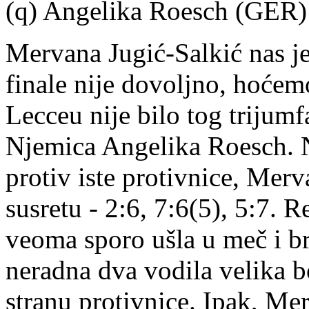
(q) Angelika Roesch (GER) 2
Mervana Jugić-Salkić nas je
finale nije dovoljno, hoćem
Lecceu nije bilo tog trijumf
Njemica Angelika Roesch. 
protiv iste protivnice, Mer
susretu - 2:6, 7:6(5), 5:7. R
veoma sporo ušla u meč i brz
neradna dva vodila velika bo
stranu protivnice. Ipak, Me