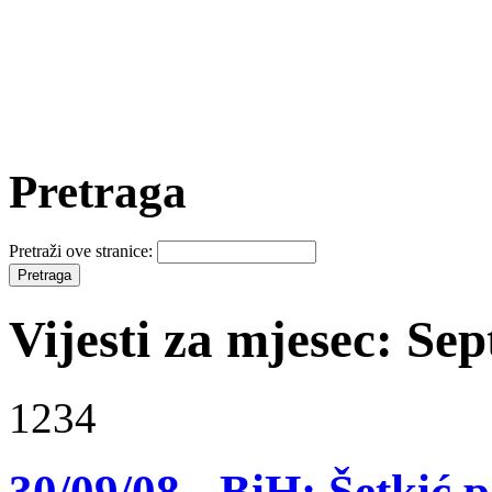
Pretraga
Pretraži ove stranice:
Vijesti za mjesec: Se
1234
30/09/08 - BiH: Šetkić 