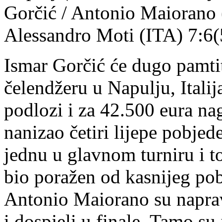
Gorčić / Antonio Maiorano 
Alessandro Moti (ITA) 7:6(5
Ismar Gorčić će dugo pamti
čelendžeru u Napulju, Italij
podlozi i za 42.500 eura na
nanizao četiri lijepe pobjede
jednu u glavnom turniru i t
bio poražen od kasnijeg pobj
Antonio Maiorano su napravi
i dospjeli u finale. Tamo su 