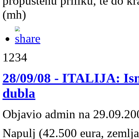
propuštenu priliku, te do kr
(mh)
1234
28/09/08 - ITALIJA: Ism
dubla
Objavio admin na 29.09.20
Napulj (42.500 eura, zemlja