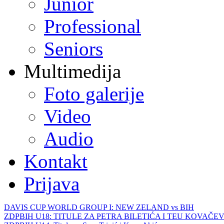
Junior
Professional
Seniors
Multimedija
Foto galerije
Video
Audio
Kontakt
Prijava
DAVIS CUP WORLD GROUP I: NEW ZELAND vs BIH
ZDPBIH U18: TITULE ZA PETRA BILETIĆA I TEU KOVAČEV