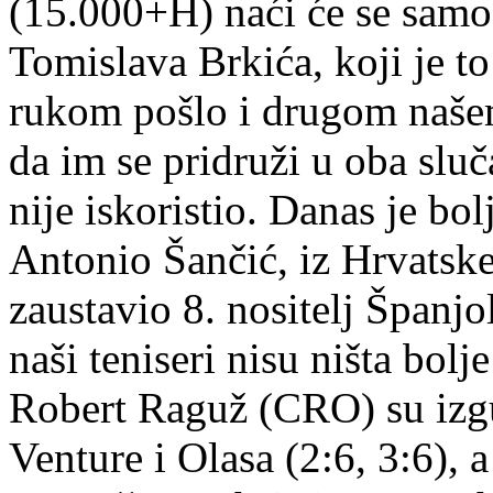
(15.000+H) naći će se samo
Tomislava Brkića, koji je to
rukom pošlo i drugom našem
da im se pridruži u oba sluča
nije iskoristio. Danas je bol
Antonio Šančić, iz Hrvatske,
zaustavio 8. nositelj Španjo
naši teniseri nisu ništa bolj
Robert Raguž (CRO) su izgu
Venture i Olasa (2:6, 3:6), 