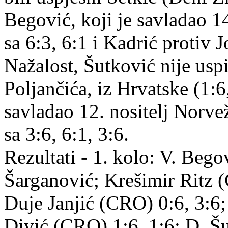
Begović, koji je savladao 1
sa 6:3, 6:1 i Kadrić protiv 
Nažalost, Šutković nije uspi
Poljančića, iz Hrvatske (1:6
savladao 12. nositelj Norve
sa 3:6, 6:1, 3:6.
Rezultati - 1. kolo: V. Beg
Šarganović; Krešimir Ritz 
Duje Janjić (CRO) 0:6, 3:6
Divić (CRO) 1:6, 1:6; D. Šu