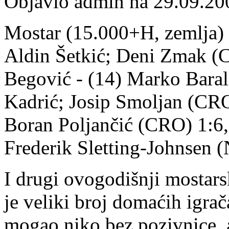
Objavio admin na 29.09.20
Mostar (15.000+H, zemlja) - 
Aldin Šetkić; Deni Zmak (C
Begović - (14) Marko Barali
Kadrić; Josip Smoljan (CRO)
Boran Poljančić (CRO) 1:6,
Frederik Sletting-Johnsen (
I drugi ovogodišnji mostar
je veliki broj domaćih igrača
mogao niko bez pozivnice, al