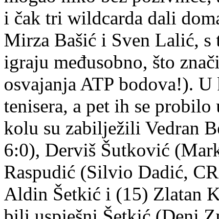
i čak tri wildcarda dali do
Mirza Bašić i Sven Lalić, s
igraju međusobno, što znači 
osvajanja ATP bodova!). U k
tenisera, a pet ih se probilo
kolu su zabilježili Vedran 
6:0), Derviš Šutković (Marko
Raspudić (Silvio Dadić, CRO
Aldin Šetkić i (15) Zlatan K
bili uspješni Šetkić (Deni Z