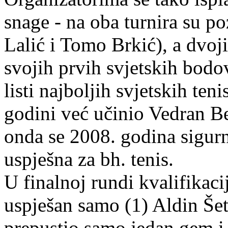
snage - na oba turnira su poz
Lalić i Tomo Brkić), a dvojic
svojih prvih svjetskih bodo
listi najboljih svjetskih ten
godini već učinio Vedran Beg
onda se 2008. godina sigurn
uspješna za bh. tenis.
U finalnoj rundi kvalifikaci
uspješan samo (1) Aldin Še
prepustio samo jedan gem i 