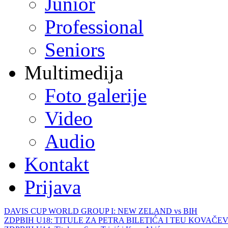
Junior
Professional
Seniors
Multimedija
Foto galerije
Video
Audio
Kontakt
Prijava
DAVIS CUP WORLD GROUP I: NEW ZELAND vs BIH
ZDPBIH U18: TITULE ZA PETRA BILETIĆA I TEU KOVAČEV