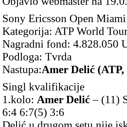
Objavio webmaster na 19.0
Sony Ericsson Open Miami 
Kategorija: ATP World Tou
Nagradni fond: 4.828.050
Podloga: Tvrda
Nastupa:
Amer Delić (ATP,
Singl kvalifikacije
1.kolo:
Amer Delić
– (11) 
6:4 6:7(5) 3:6
Delić u drugom setu nije is