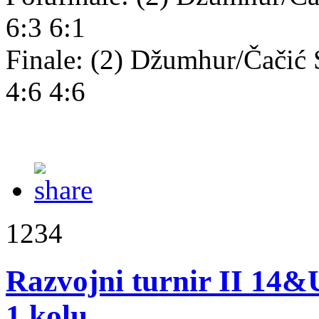
6:3 6:1
Finale: (2) Džumhur/Čačić 
4:6 4:6
1234
Razvojni turnir II 14&U
1.kolu