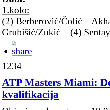
1.kolo:
(2) Berberović/Čolić – Akh
Grubišić/Zukić – (4) Sent
1234
ATP Masters Miami: Del
kvalifikacija