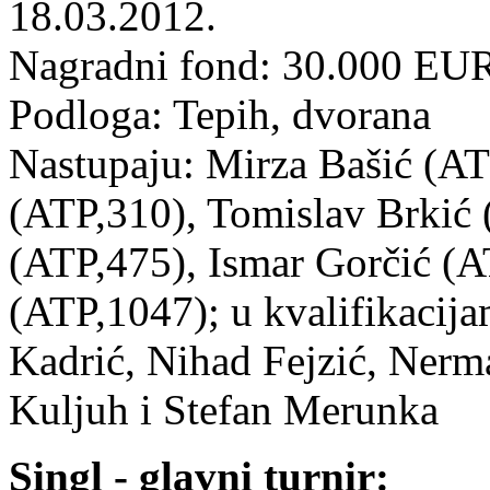
18.03.2012.
Nagradni fond: 30.000 E
Podloga: Tepih, dvorana
Nastupaju: Mirza Bašić (A
(ATP,310), Tomislav Brkić 
(ATP,475), Ismar Gorčić (A
(ATP,1047); u kvalifikacijam
Kadrić, Nihad Fejzić, Nerm
Kuljuh i Stefan Merunka
Singl - glavni turnir: