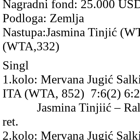
Nagradni fond: 25.000 US
Podloga: Zemlja
Nastupa:Jasmina Tinjić (WT
(WTA,332)
Singl
1.kolo: Mervana Jugić Salk
ITA (WTA, 852) 7:6(2) 6:2
Jasmina Tinjiić – Ralu
ret.
2.kolo: Mervana Jugić Salki