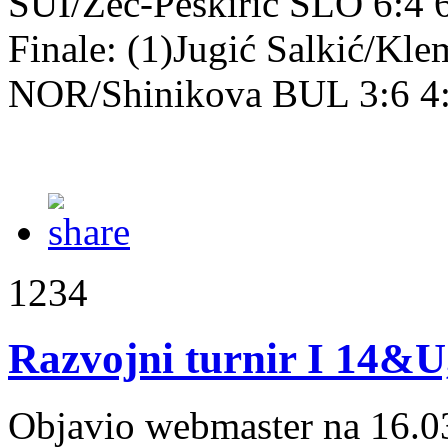
SUI/Zec-Peškirić SLO 6:4 
Finale: (1)Jugić Salkić/Kl
NOR/Shinikova BUL 3:6 4
1234
Razvojni turnir I 14&U
Objavio webmaster na 16.0