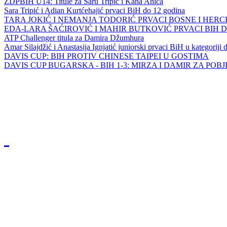
ZDPBIH U14: Titule za Saru Tripić i Kana Ahića
Sara Tripić i Adian Kurtćehajić prvaci BiH do 12 godina
TARA JOKIĆ I NEMANJA TODORIĆ PRVACI BOSNE I HER
EDA-LARA ŠAĆIROVIĆ I MAHIR BUTKOVIĆ PRVACI BIH 
ATP Challenger titula za Damira Džumhura
Amar Silajdžić i Anastasija Ignjatić juniorski prvaci BiH u kategoriji
DAVIS CUP: BIH PROTIV CHINESE TAIPEI U GOSTIMA
DAVIS CUP BUGARSKA - BIH 1-3: MIRZA I DAMIR ZA POB