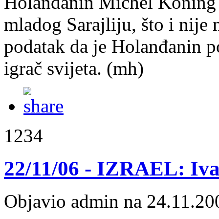
Holanđanin Michel Koning j
mladog Sarajliju, što i nije
podatak da je Holanđanin p
igrač svijeta. (mh)
1234
22/11/06 - IZRAEL: Iva
Objavio admin na 24.11.20