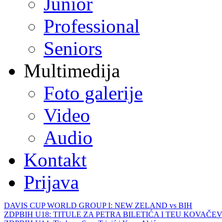
Junior
Professional
Seniors
Multimedija
Foto galerije
Video
Audio
Kontakt
Prijava
DAVIS CUP WORLD GROUP I: NEW ZELAND vs BIH
ZDPBIH U18: TITULE ZA PETRA BILETIĆA I TEU KOVAČEV