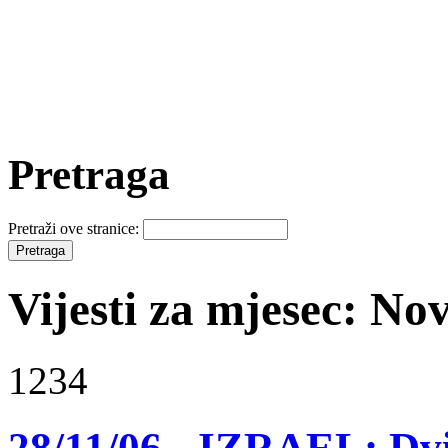
Pretraga
Pretraži ove stranice:
Vijesti za mjesec: N
1234
28/11/06 - IZRAEL: Dvi