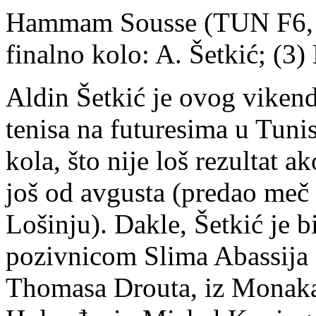
Hammam Sousse (TUN F6, 10
finalno kolo: A. Šetkić; (3
Aldin Šetkić je ovog vikend
tenisa na futuresima u Tunis
kola, što nije loš rezultat a
još od avgusta (predao meč
Lošinju). Dakle, Šetkić je b
pozivnicom Slima Abassija (6
Thomasa Drouta, iz Monaka, 