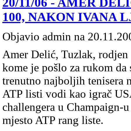
20/11/06 - AMER DE
100, NAKON IVANA L
Objavio admin na 20.11.20
Amer Delić, Tuzlak, rodjen
kome je pošlo za rukom da s
trenutno najboljih tenisera 
ATP listi vodi kao igrač US
challengera u Champaign-u i
mjesto ATP rang liste.