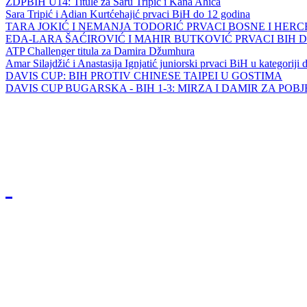
ZDPBIH U14: Titule za Saru Tripić i Kana Ahića
Sara Tripić i Adian Kurtćehajić prvaci BiH do 12 godina
TARA JOKIĆ I NEMANJA TODORIĆ PRVACI BOSNE I HER
EDA-LARA ŠAĆIROVIĆ I MAHIR BUTKOVIĆ PRVACI BIH 
ATP Challenger titula za Damira Džumhura
Amar Silajdžić i Anastasija Ignjatić juniorski prvaci BiH u kategoriji
DAVIS CUP: BIH PROTIV CHINESE TAIPEI U GOSTIMA
DAVIS CUP BUGARSKA - BIH 1-3: MIRZA I DAMIR ZA POB