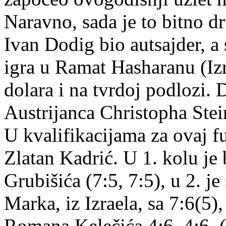
Naravno, sada je to bitno dru
Ivan Dodig bio autsajder, a s
igra u Ramat Hasharanu (Iz
dolara i na tvrdoj podlozi. 
Austrijanca Christopha Stein
U kvalifikacijama za ovaj fu
Zlatan Kadrić. U 1. kolu je 
Grubišića (7:5, 7:5), u 2. je
Marka, iz Izraela, sa 7:6(5)
Romana Kelečića 4:6, 4:6. 