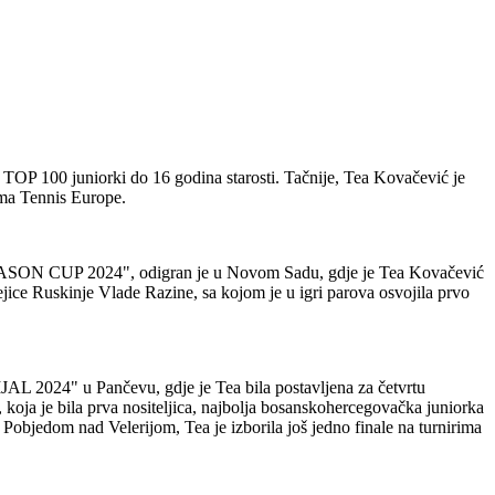
u TOP 100 juniorki do 16 godina starosti. Tačnije, Tea Kovačević je
ama Tennis Europe.
rnir "YASON CUP 2024", odigran je u Novom Sadu, gdje je Tea Kovačević
itejice Ruskinje Vlade Razine, sa kojom je u igri parova osvojila prvo
L 2024" u Pančevu, gdje je Tea bila postavljena za četvrtu
, koja je bila prva nositeljica, najbolja bosanskohercegovačka juniorka
. Pobjedom nad Velerijom, Tea je izborila još jedno finale na turnirima