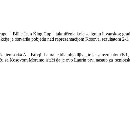
upe " Billie Jean King Cup " takmičenja koje se igra u litvanskog gra
cija je ostvarila pobjedu nad reprezentacijom Kosova, rezultatom 2-1.
teniserka Aja Broqi. Laura je bila ubjedljiva, te je sa rezultatom 6/1,
eču sa Kosovom.Moramo istaći da je ovo Laurin prvi nastup za seniors