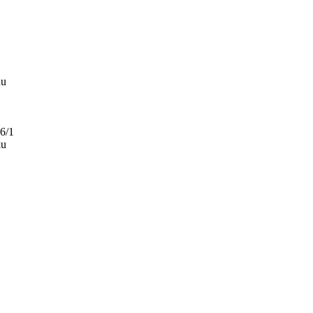
du
 6/1
ku