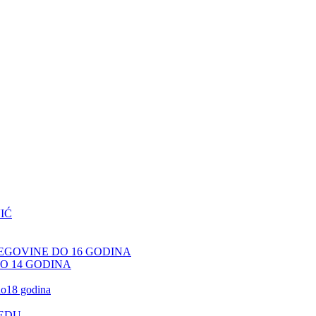
IĆ
CEGOVINE DO 16 GODINA
DO 14 GODINA
 do18 godina
JEDU