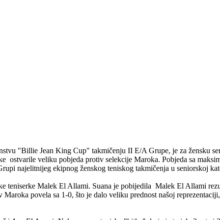
tvu "Billie Jean King Cup" takmičenju II E/A Grupe, je za žensku se
rke ostvarile veliku pobjeda protiv selekcije Maroka. Pobjeda sa maksi
rupi najelitnijeg ekipnog ženskog teniskog takmičenja u seniorskoj kate
e teniserke Malek El Allami. Suana je pobijedila Malek El Allami rez
aroka povela sa 1-0, što je dalo veliku prednost našoj reprezentaciji, t