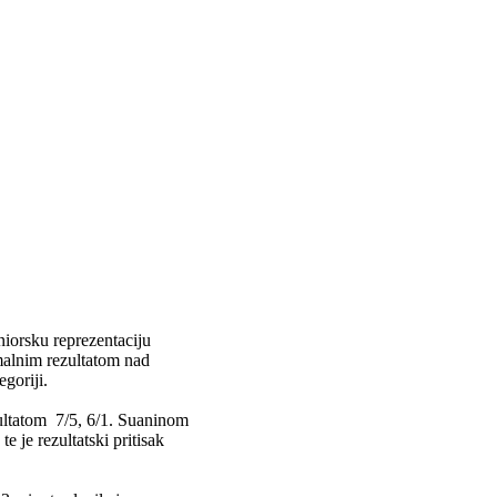
niorsku reprezentaciju
malnim rezultatom nad
goriji.
ultatom 7/5, 6/1. Suaninom
e je rezultatski pritisak