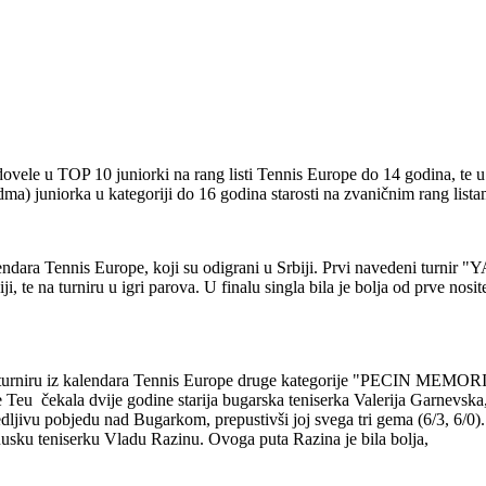
 dovele u TOP 10 juniorki na rang listi Tennis Europe do 14 godina, te 
dma) juniorka u kategoriji do 16 godina starosti na zvaničnim rang list
z kalendara Tennis Europe, koji su odigrani u Srbiji. Prvi navedeni tu
i, te na turniru u igri parova. U finalu singla bila je bolja od prve nos
turniru iz kalendara Tennis Europe druge kategorije "PECIN MEMORIJA
e Teu čekala dvije godine starija bugarska teniserka Valerija Garnevska
jedljivu pobjedu nad Bugarkom, prepustivši joj svega tri gema (6/3, 6/0)
usku teniserku Vladu Razinu. Ovoga puta Razina je bila bolja,