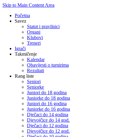
Skip to Main Content Area
Početna
Savez
Statut i pravilnici
Organi
Klubovi
Treneri
Igrači
Takmičenje
Kalendar
Obavijesti o turnirima
Rezultati
Rang liste
Seniori
Seniorke
Juniori do 18 godina
Juniorke do 18 godina
Juniori do 16 godina
Juniorke do 16 godina
Dječaci do 14 godina
Djevojčice do 14 god.
Dječaci do 12 godina
Djevojčice do 12 god.
Dječaci do 10 godina