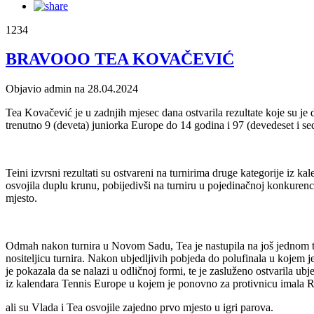
1234
BRAVOOO TEA KOVAČEVIĆ
Objavio admin na 28.04.2024
Tea Kovačević je u zadnjih mjesec dana ostvarila rezultate koje su je
trenutno 9 (deveta) juniorka Europe do 14 godina i 97 (devedeset i se
Teini izvrsni rezultati su ostvareni na turnirima druge kategorije i
osvojila duplu krunu, pobijedivši na turniru u pojedinačnoj konkurencij
mjesto.
Odmah nakon turnira u Novom Sadu, Tea je nastupila na još jednom 
nositeljicu turnira. Nakon ubjedljivih pobjeda do polufinala u kojem j
je pokazala da se nalazi u odličnoj formi, te je zasluženo ostvarila ub
iz kalendara Tennis Europe u kojem je ponovno za protivnicu imala R
ali su Vlada i Tea osvojile zajedno prvo mjesto u igri parova.