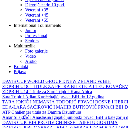
Djevojčice do 10 god.
Veterani +35
Veterani +45
Veterani +55
International Tournaments
Junior
Professional
Seniors
Multimedija
Foto galerije
Video
Audio
Kontakt
Prijava
DAVIS CUP WORLD GROUP I: NEW ZELAND vs BIH
ZDPBIH U18: TITULE ZA PETRA BILETIĆA I TEU KOVAČEV
ZDPBIH U14: Titule za Saru Tripić i Kana Ahića
Sara Tripić i Adian Kurtćehajić prvaci BiH do 12 godina
TARA JOKIĆ I NEMANJA TODORIĆ PRVACI BOSNE I HER
EDA-LARA ŠAĆIROVIĆ I MAHIR BUTKOVIĆ PRVACI BIH 
ATP Challenger titula za Damira Džumhura
Amar Silajdžić i Anastasija Ignjatić juniorski prvaci BiH u kategoriji
DAVIS CUP: BIH PROTIV CHINESE TAIPEI U GOSTIMA
DAVIS CUP BUGARSKA - BIH 1-3: MIRZA I DAMIR ZA POB