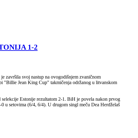
TONIJA 1-2
e je završila svoj nastup na ovogodišnjem zvaničnom
pi "Billie Jean King Cup" takmičenja održanog u litvanskom
selekcije Estonije rezultatom 2-1. BiH je povela nakon prvog
 u setovima (6/4, 6/4). U drugom singl meču Dea Herdželaš