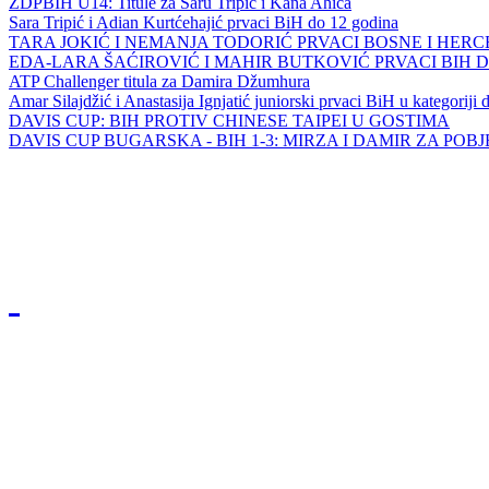
ZDPBIH U14: Titule za Saru Tripić i Kana Ahića
Sara Tripić i Adian Kurtćehajić prvaci BiH do 12 godina
TARA JOKIĆ I NEMANJA TODORIĆ PRVACI BOSNE I HER
EDA-LARA ŠAĆIROVIĆ I MAHIR BUTKOVIĆ PRVACI BIH 
ATP Challenger titula za Damira Džumhura
Amar Silajdžić i Anastasija Ignjatić juniorski prvaci BiH u kategoriji
DAVIS CUP: BIH PROTIV CHINESE TAIPEI U GOSTIMA
DAVIS CUP BUGARSKA - BIH 1-3: MIRZA I DAMIR ZA POB