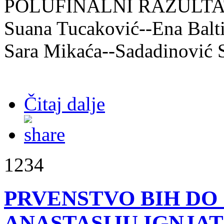
POLUFINALNI RAZULTATI
Suana Tucaković--Ena Balt
Sara Mikaća--Sadadinović S
Čitaj dalje
1234
PRVENSTVO BIH DO 
ANASTASIJU IGNJAT