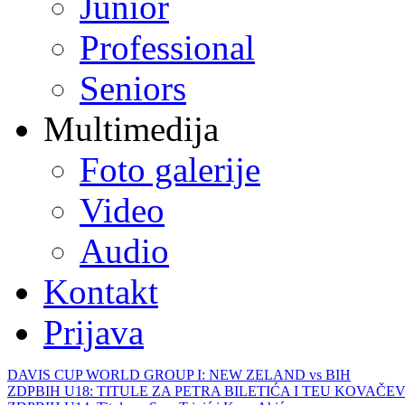
Junior
Professional
Seniors
Multimedija
Foto galerije
Video
Audio
Kontakt
Prijava
DAVIS CUP WORLD GROUP I: NEW ZELAND vs BIH
ZDPBIH U18: TITULE ZA PETRA BILETIĆA I TEU KOVAČEV