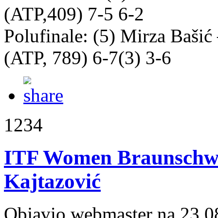
(ATP,409) 7-5 6-2
Polufinale: (5) Mirza Baši
(ATP, 789) 6-7(3) 3-6
1234
ITF Women Braunschwei
Kajtazović
Objavio webmaster na 23.0