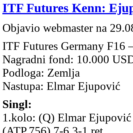
ITF Futures Kenn: Ejup
Objavio webmaster na 29.0
ITF Futures Germany F16 –
Nagradni fond: 10.000 US
Podloga: Zemlja
Nastupa: Elmar Ejupović
Singl:
1.kolo: (Q) Elmar Ejupovi
(ATP,756) 7-6 3-1 ret.