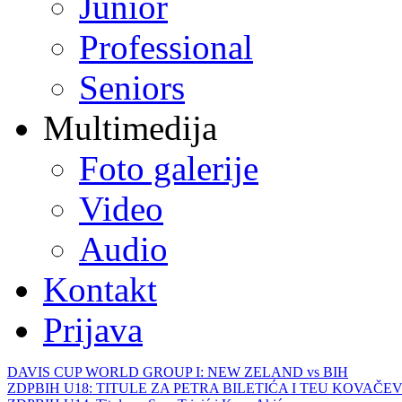
Junior
Professional
Seniors
Multimedija
Foto galerije
Video
Audio
Kontakt
Prijava
DAVIS CUP WORLD GROUP I: NEW ZELAND vs BIH
ZDPBIH U18: TITULE ZA PETRA BILETIĆA I TEU KOVAČEV