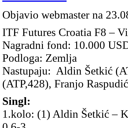
Objavio webmaster na 23.0
ITF Futures Croatia F8 – V
Nagradni fond: 10.000 US
Podloga: Zemlja
Nastupaju: Aldin Šetkić (A
(ATP,428), Franjo Raspudić
Singl:
1.kolo: (1) Aldin Šetkić –
0 6-3