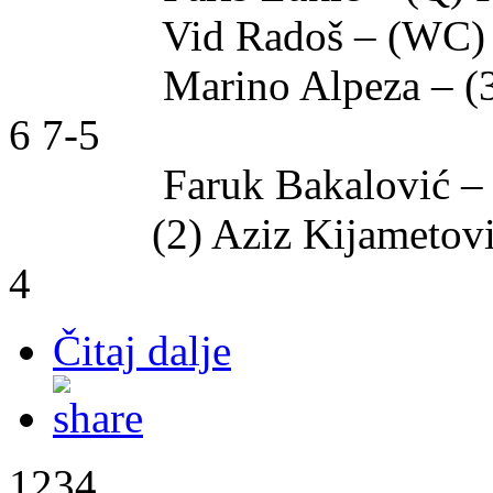
Vid Radoš – (WC) Nino
Marino Alpeza – (3) Z
6 7-5
Faruk Bakalović – Dr
(2) Aziz Kijametović –
4
Čitaj dalje
1234