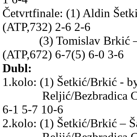
Četvrtfinale: (1) Aldin Šet
(ATP,732) 2-6 2-6
(3) Tomislav Brkić – (
(ATP,672) 6-7(5) 6-0 3-6
Dubl:
1.kolo: (1) Šetkić/Brkić - b
Reljić/Bezbradica CRO
6-1 5-7 10-6
2.kolo: (1) Šetkić/Brkić –
Reljić/Bezbradica CRO