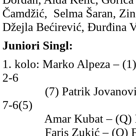
Čamdžić, Selma Šaran, Zina
Džejla Bećirević, Đurđina 
Juniori Singl:
1. kolo: Marko Alpeza – (
2-6
(7) Patrik Jovanović 
7-6(5)
Amar Kubat – (Q) Petr
Faris Zukić – (Q) Fra