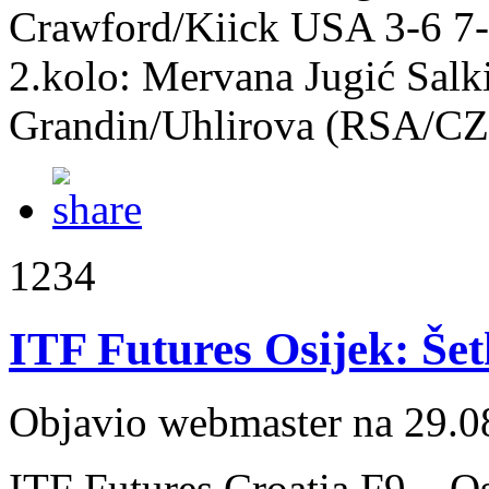
Crawford/Kiick USA 3-6 7-
2.kolo: Mervana Jugić Sal
Grandin/Uhlirova (RSA/CZ
1234
ITF Futures Osijek: Šet
Objavio webmaster na 29.0
ITF Futures Croatia F9 – Os