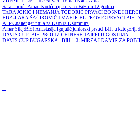
ZDPBIH U14: Titule za Saru Tripić i Kana Ahića
Sara Tripić i Adian Kurtćehajić prvaci BiH do 12 godina
TARA JOKIĆ I NEMANJA TODORIĆ PRVACI BOSNE I HER
EDA-LARA ŠAĆIROVIĆ I MAHIR BUTKOVIĆ PRVACI BIH 
ATP Challenger titula za Damira Džumhura
Amar Silajdžić i Anastasija Ignjatić juniorski prvaci BiH u kategoriji
DAVIS CUP: BIH PROTIV CHINESE TAIPEI U GOSTIMA
DAVIS CUP BUGARSKA - BIH 1-3: MIRZA I DAMIR ZA POB