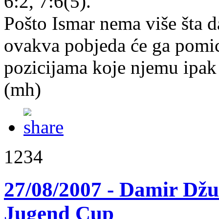
6:2, 7:6(5).
Pošto Ismar nema više šta d
ovakva pobjeda će ga pomica
pozicijama koje njemu ipak 
(mh)
1234
27/08/2007 - Damir Dž
Jugend Cup