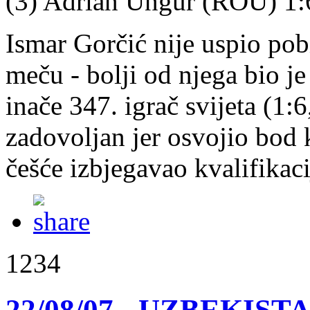
(3) Adrian Ungur (ROU) 1:6
Ismar Gorčić nije uspio pob
meču - bolji od njega bio j
inače 347. igrač svijeta (1:6
zadovoljan jer osvojio bod 
češće izbjegavao kvalifikaci
1234
22/08/07 - UZBEKISTA