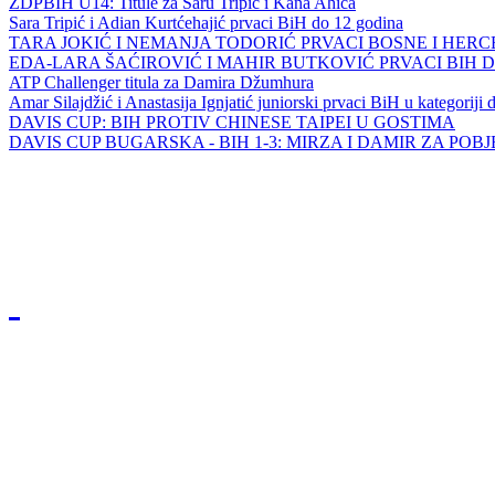
ZDPBIH U14: Titule za Saru Tripić i Kana Ahića
Sara Tripić i Adian Kurtćehajić prvaci BiH do 12 godina
TARA JOKIĆ I NEMANJA TODORIĆ PRVACI BOSNE I HER
EDA-LARA ŠAĆIROVIĆ I MAHIR BUTKOVIĆ PRVACI BIH 
ATP Challenger titula za Damira Džumhura
Amar Silajdžić i Anastasija Ignjatić juniorski prvaci BiH u kategoriji
DAVIS CUP: BIH PROTIV CHINESE TAIPEI U GOSTIMA
DAVIS CUP BUGARSKA - BIH 1-3: MIRZA I DAMIR ZA POB