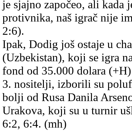
je sjajno započeo, ali kada j
protivnika, naš igrač nije im
2:6).
Ipak, Dodig još ostaje u ch
(Uzbekistan), koji se igra n
fond od 35.000 dolara (+H)
3. nositelji, izborili su pol
bolji od Rusa Danila Arsen
Urakova, koji su u turnir uš
6:2, 6:4. (mh)