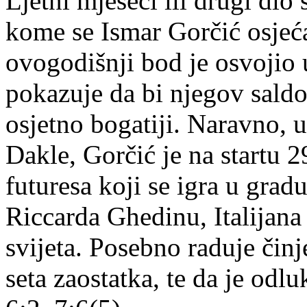
Ljetni mjeseci ili drugi dio
kome se Ismar Gorčić osjeća
ovogodišnji bod je osvojio 
pokazuje da bi njegov saldo 
osjetno bogatiji. Naravno, u
Dakle, Gorčić je na startu 2
futuresa koji se igra u gra
Riccarda Ghedinu, Italijana 
svijeta. Posebno raduje čin
seta zaostatka, te da je odluk