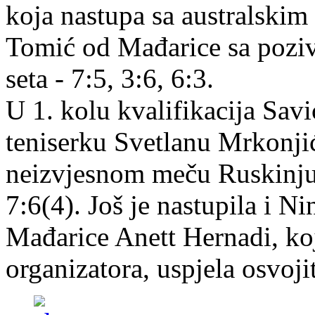
koja nastupa sa australskim 
Tomić od Mađarice sa pozivn
seta - 7:5, 3:6, 6:3.
U 1. kolu kvalifikacija Savi
teniserku Svetlanu Mrkonjić
neizvjesnom meču Ruskinju V
7:6(4). Još je nastupila i Ni
Mađarice Anett Hernadi, koj
organizatora, uspjela osvoji