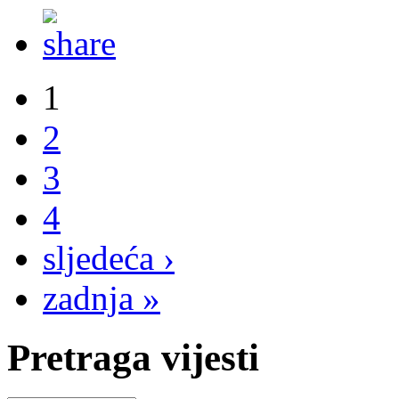
1
2
3
4
sljedeća ›
zadnja »
Pretraga vijesti