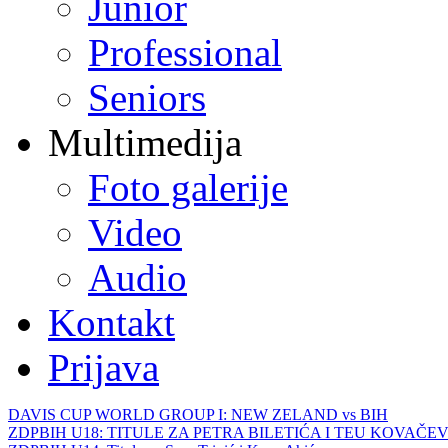
Junior
Professional
Seniors
Multimedija
Foto galerije
Video
Audio
Kontakt
Prijava
DAVIS CUP WORLD GROUP I: NEW ZELAND vs BIH
ZDPBIH U18: TITULE ZA PETRA BILETIĆA I TEU KOVAČEV