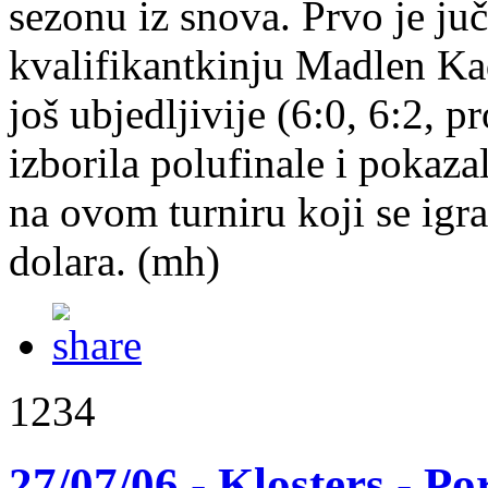
sezonu iz snova. Prvo je ju
kvalifikantkinju Madlen Kad
još ubjedljivije (6:0, 6:2, p
izborila polufinale i pokazal
na ovom turniru koji se igr
dolara. (mh)
1234
27/07/06 - Klosters - Po