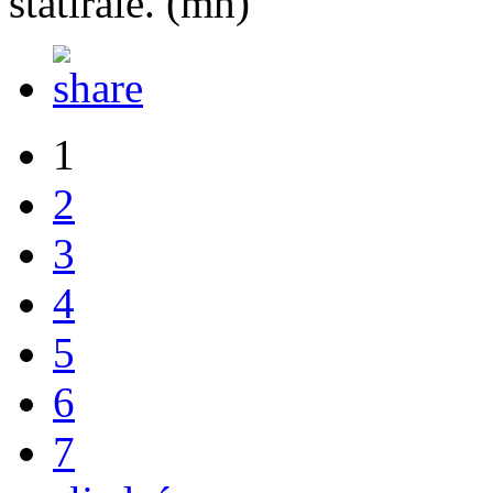
statirale. (mh)
1
2
3
4
5
6
7