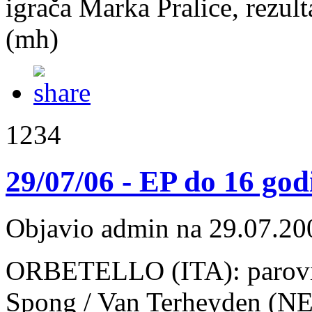
igrača Marka Pralice, rezult
(mh)
1234
29/07/06 - EP do 16 god
Objavio admin na 29.07.20
ORBETELLO (ITA): parovi - 
Spong / Van Terheyden (NED