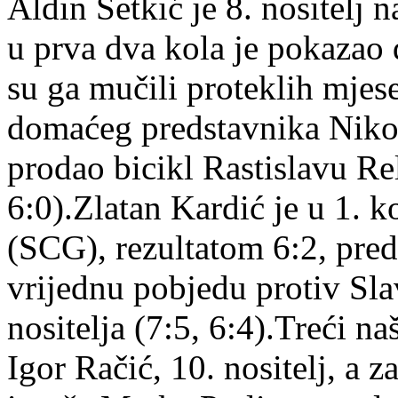
Aldin Šetkić je 8. nositelj 
u prva dva kola je pokazao 
su ga mučili proteklih mjese
domaćeg predstavnika Nikol
prodao bicikl Rastislavu Re
6:0).Zlatan Kardić je u 1. 
(SCG), rezultatom 6:2, preda
vrijednu pobjedu protiv Sla
nositelja (7:5, 6:4).Treći n
Igor Račić, 10. nositelj, a 