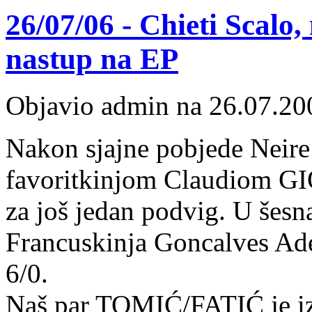
26/07/06 - Chieti Scalo,
nastup na EP
Objavio admin na 26.07.20
Nakon sjajne pobjede Neir
favoritkinjom Claudiom GI
za još jedan podvig. U šesnae
Francuskinja Goncalves Adel
6/0.
Naš par TOMIĆ/FATIĆ je iz