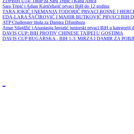
ZDPBIH U14: Titule za Saru Tripić i Kana Ahića
Sara Tripić i Adian Kurtćehajić prvaci BiH do 12 godina
TARA JOKIĆ I NEMANJA TODORIĆ PRVACI BOSNE I HER
EDA-LARA ŠAĆIROVIĆ I MAHIR BUTKOVIĆ PRVACI BIH 
ATP Challenger titula za Damira Džumhura
Amar Silajdžić i Anastasija Ignjatić juniorski prvaci BiH u kategoriji
DAVIS CUP: BIH PROTIV CHINESE TAIPEI U GOSTIMA
DAVIS CUP BUGARSKA - BIH 1-3: MIRZA I DAMIR ZA POB