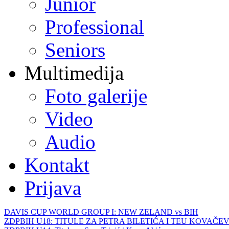
Junior
Professional
Seniors
Multimedija
Foto galerije
Video
Audio
Kontakt
Prijava
DAVIS CUP WORLD GROUP I: NEW ZELAND vs BIH
ZDPBIH U18: TITULE ZA PETRA BILETIĆA I TEU KOVAČEV