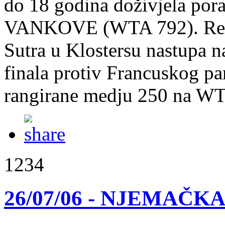
do 18 godina doživjela por
VANKOVE (WTA 792). Rezult
Sutra u Klostersu nastupa
finala protiv Francusko
rangirane medju 250 na WT
1234
26/07/06 - NJEMAČKA: 