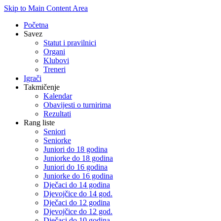
Skip to Main Content Area
Početna
Savez
Statut i pravilnici
Organi
Klubovi
Treneri
Igrači
Takmičenje
Kalendar
Obavijesti o turnirima
Rezultati
Rang liste
Seniori
Seniorke
Juniori do 18 godina
Juniorke do 18 godina
Juniori do 16 godina
Juniorke do 16 godina
Dječaci do 14 godina
Djevojčice do 14 god.
Dječaci do 12 godina
Djevojčice do 12 god.
Dječaci do 10 godina