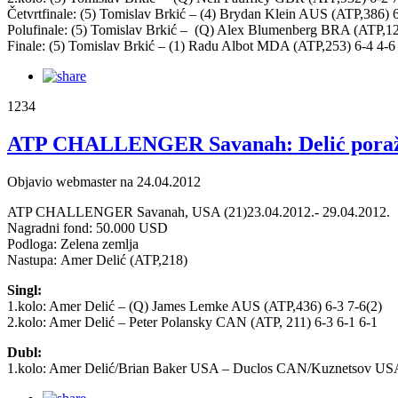
Četvrtfinale: (5) Tomislav Brkić – (4) Brydan Klein AUS (ATP,386) 6
Polufinale: (5) Tomislav Brkić – (Q) Alex Blumenberg BRA (ATP,1
Finale: (5) Tomislav Brkić – (1) Radu Albot MDA (ATP,253) 6-4 4-6
1234
ATP CHALLENGER Savanah: Delić poraže
Objavio webmaster na 24.04.2012
ATP CHALLENGER Savanah, USA (21)23.04.2012.- 29.04.2012.
Nagradni fond: 50.000 USD
Podloga: Zelena zemlja
Nastupa: Amer Delić (ATP,218)
Singl:
1.kolo: Amer Delić – (Q) James Lemke AUS (ATP,436) 6-3 7-6(2)
2.kolo: Amer Delić – Peter Polansky CAN (ATP, 211) 6-3 6-1 6-1
Dubl:
1.kolo: Amer Delić/Brian Baker USA – Duclos CAN/Kuznetsov USA