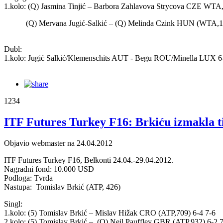
1.kolo: (Q) Jasmina Tinjić – Barbora Zahlavova Strycova CZE WTA,60
(Q) Mervana Jugić-Salkić – (Q) Melinda Czink HUN (WTA,119)
Dubl:
1.kolo: Jugić Salkić/Klemenschits AUT - Begu ROU/Minella LUX 6-
1234
ITF Futures Turkey F16: Brkiću izmakla t
Objavio webmaster na 24.04.2012
ITF Futures Turkey F16, Belkonti 24.04.-29.04.2012.
Nagradni fond: 10.000 USD
Podloga: Tvrda
Nastupa: Tomislav Brkić (ATP, 426)
Singl:
1.kolo: (5) Tomislav Brkić – Mislav Hižak CRO (ATP,709) 6-4 7-6
2.kolo: (5) Tomislav Brkić – (Q) Neil Pauffley GBR (ATP,932) 6-2 