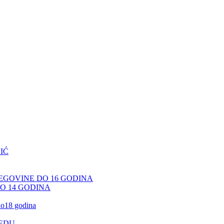
IĆ
CEGOVINE DO 16 GODINA
DO 14 GODINA
 do18 godina
JEDU