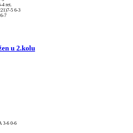
-4 ret.
221)7-5 6-3
 6-7
n u 2.kolu
 3-6 0-6