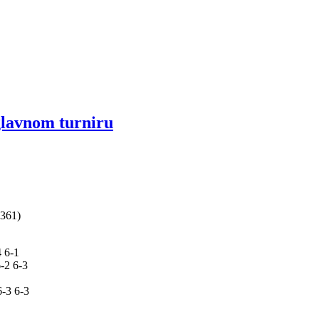
glavnom turniru
 361)
 6-1
2 6-3
-3 6-3