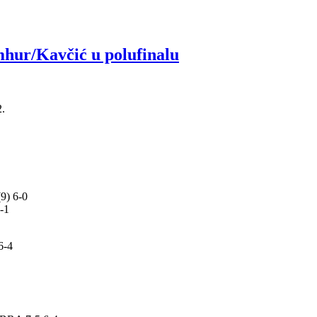
r/Kavčić u polufinalu
.
9) 6-0
-1
6-4