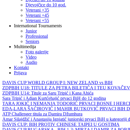
Djevojčice do 10 god.
Veterani +35
Veterani +45
Veterani +55
International Tournaments
Junior
Professional
Seniors
Multimedija
Foto galerije
Video
Audio
Kontakt
Prijava
DAVIS CUP WORLD GROUP I: NEW ZELAND vs BIH
ZDPBIH U18: TITULE ZA PETRA BILETIĆA I TEU KOVAČEV
ZDPBIH U14: Titule za Saru Tripić i Kana Ahića
Sara Tripić i Adian Kurtćehajić prvaci BiH do 12 godina
TARA JOKIĆ I NEMANJA TODORIĆ PRVACI BOSNE I HER
EDA-LARA ŠAĆIROVIĆ I MAHIR BUTKOVIĆ PRVACI BIH 
ATP Challenger titula za Damira Džumhura
Amar Silajdžić i Anastasija Ignjatić juniorski prvaci BiH u kategoriji
DAVIS CUP: BIH PROTIV CHINESE TAIPEI U GOSTIMA
DAVIS CUP BUGARSKA - BIH 1-3: MIRZA I DAMIR ZA POB