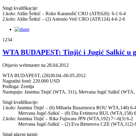
Singl kvalifikacije:
1.kolo: Aldin Šetkić – Roko Karanušić CRO (ATP,626) 6-1 6-4
2.kolo: Aldin Šetkić – (2) Antonio Veić CRO (ATP,124) 4-6 2-6
1234
WTA BUDAPEST: Tinjić i Jugić Salkić u 
Objavio webmaster na 28.04.2012
WTA BUDAPEST, (28)30.04.-06.05.2012.
Nagradni fond: 220.000 USD
Podloga: Zemlja
Nastupaju: Jasmina Tinjić (WTA, 311), Mervana Jugić Salkić (WTA,
Singl kvalifikacije:
1.kolo: Jasmina Tinjić – (6) Mihaela Buzarnescu ROU WTA,148) 6-4
Mervana Jugić-Salkić – (8) Dia Evtimova BUL (WTA,158) 6-
2.kolo: Jasmina Tinjić – Rika Fujiwara JPN (WTA,192) 7<-6(3) 6-2
Mervana Jugić-Salkić – (2) Eva Birnerova CZE (WTA,112) 6
Singl glavni turnir: