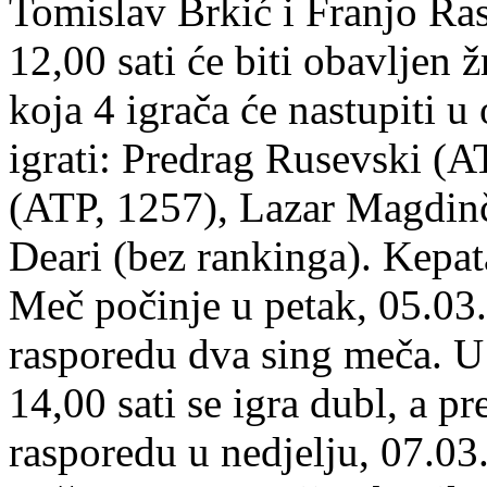
Tomislav Brkić i Franjo Ras
12,00 sati će biti obavljen ž
koja 4 igrača će nastupiti
igrati: Predrag Rusevski (A
(ATP, 1257), Lazar Magdinč
Deari (bez rankinga). Kepa
Meč počinje u petak, 05.03.
rasporedu dva sing meča. U
14,00 sati se igra dubl, a p
rasporedu u nedjelju, 07.03.