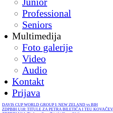
Junior
Professional
Seniors
Multimedija
Foto galerije
Video
Audio
Kontakt
Prijava
DAVIS CUP WORLD GROUP I: NEW ZELAND vs BIH
ZDPBIH U18: TITULE ZA PETRA BILETIĆA I TEU KOVAČEV