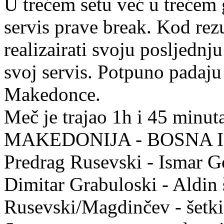
U trećem setu već u treće
servis prave break. Kod rez
realizairati svoju posljednj
svoj servis. Potpuno padaju u
Makedonce.
Meč je trajao 1h i 45 minut
MAKEDONIJA - BOSNA I
Predrag Rusevski - Ismar Go
Dimitar Grabuloski - Aldin 
Rusevski/Magdinčev - šetki