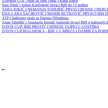
ZDPBIH U14: Titule za Saru Tripić i Kana Ahića
Sara Tripić i Adian Kurtćehajić prvaci BiH do 12 godina
TARA JOKIĆ I NEMANJA TODORIĆ PRVACI BOSNE I HER
EDA-LARA ŠAĆIROVIĆ I MAHIR BUTKOVIĆ PRVACI BIH 
ATP Challenger titula za Damira Džumhura
Amar Silajdžić i Anastasija Ignjatić juniorski prvaci BiH u kategoriji
DAVIS CUP: BIH PROTIV CHINESE TAIPEI U GOSTIMA
DAVIS CUP BUGARSKA - BIH 1-3: MIRZA I DAMIR ZA POB