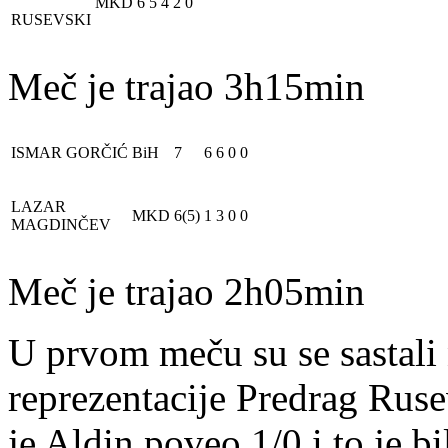
MKD
6
5
4
2
0
RUSEVSKI
Meč je trajao 3h15min
ISMAR GORČIĆ
BiH
7
6
6
0
0
LAZAR
MKD
6(5)
1
3
0
0
MAGDINČEV
Meč je trajao 2h05min
U prvom meču su se sastali n
reprezentacije Predrag Ruse
je Aldin poveo 1/0 i to je b