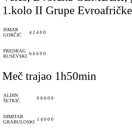
1.kolo II Grupe Evroafričk
ISMAR
4
2
4
0
0
GORČIĆ
PREDRAG
6
6
6
0
0
RUSEVSKI
Meč trajao 1h50min
ALDIN
6
6
6
0
0
ŠETKIĆ
DIMITAR
1
4
0
0
0
GRABULOSKI