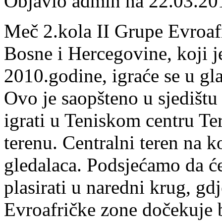
Objavio admin na 22.03.20
Meč 2.kola II Grupe Evroaf
Bosne i Hercegovine, koji j
2010.godine, igraće se u gl
Ovo je saopšteno u sjedišt
igrati u Teniskom centru T
terenu. Centralni teren na 
gledalaca. Podsjećamo da ć
plasirati u naredni krug, gd
Evroafričke zone dočekuje b