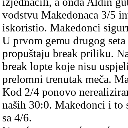
izjednačili, a onda Aldin gu
vodstvu Makedonaca 3/5 ima
iskoristio. Makedonci sigurn
U prvom gemu drugog seta 
propuštaju break priliku. N
break lopte koje nisu uspjeli
prelomni trenutak meča. Ma
Kod 2/4 ponovo nerealiziran
naših 30:0. Makedonci i to 
sa 4/6.