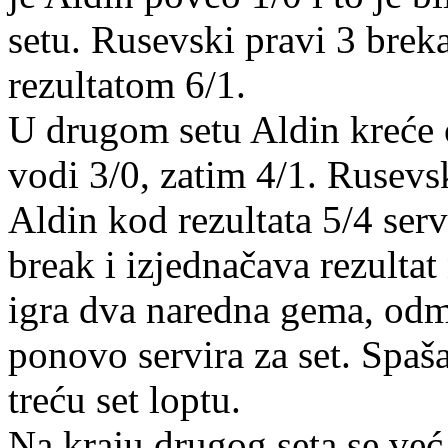
setu. Rusevski pravi 3 breka
rezultatom 6/1.
U drugom setu Aldin kreće o
vodi 3/0, zatim 4/1. Rusevsk
Aldin kod rezultata 5/4 serv
break i izjednačava rezulta
igra dva naredna gema, odma
ponovo servira za set. Spaša
treću set loptu.
Na kraju drugog seta se već