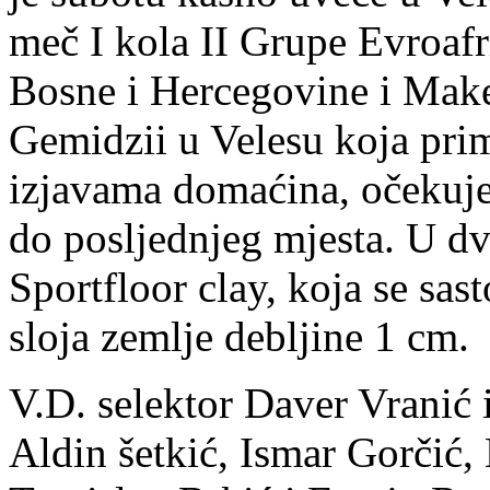
meč I kola II Grupe Evroafr
Bosne i Hercegovine i Make
Gemidzii u Velesu koja pri
izjavama domaćina, očekuje 
do posljednjeg mjesta. U dv
Sportfloor clay, koja se sas
sloja zemlje debljine 1 cm.
V.D. selektor Daver Vranić 
Aldin šetkić, Ismar Gorčić