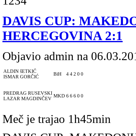
1234
DAVIS CUP: MAKEDO
HERCEGOVINA 2:1
Objavio admin na 06.03.20
ALDIN šETKIĆ
BiH
4
4
2
0
0
ISMAR GORČIĆ
PREDRAG RUSEVSKI
MKD
6
6
6
0
0
LAZAR MAGDINČEV
Meč je trajao 1h45min