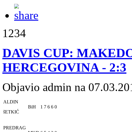
1234
DAVIS CUP: MAKEDO
HERCEGOVINA - 2:3
Objavio admin na 07.03.20
ALDIN
BiH
1
7
6
6
0
šETKIĆ
PREDRAG