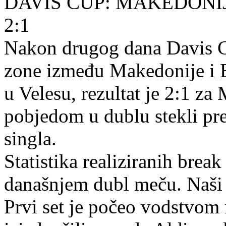
DAVIS CUP: MAKEDONI
2:1
Nakon drugog dana Davis C
zone između Makedonije i B
u Velesu, rezultat je 2:1 z
pobjedom u dublu stekli pr
singla.
Statistika realiziranih break
današnjem dubl meču. Naši 
Prvi set je počeo vodstvom