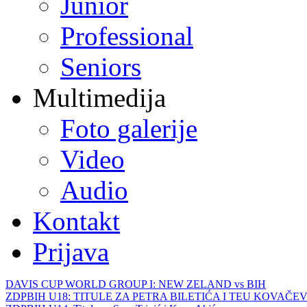
Junior
Professional
Seniors
Multimedija
Foto galerije
Video
Audio
Kontakt
Prijava
DAVIS CUP WORLD GROUP I: NEW ZELAND vs BIH
ZDPBIH U18: TITULE ZA PETRA BILETIĆA I TEU KOVAČEV