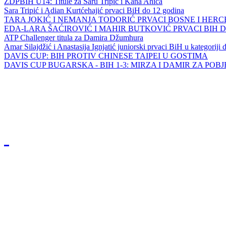
ZDPBIH U14: Titule za Saru Tripić i Kana Ahića
Sara Tripić i Adian Kurtćehajić prvaci BiH do 12 godina
TARA JOKIĆ I NEMANJA TODORIĆ PRVACI BOSNE I HER
EDA-LARA ŠAĆIROVIĆ I MAHIR BUTKOVIĆ PRVACI BIH 
ATP Challenger titula za Damira Džumhura
Amar Silajdžić i Anastasija Ignjatić juniorski prvaci BiH u kategoriji
DAVIS CUP: BIH PROTIV CHINESE TAIPEI U GOSTIMA
DAVIS CUP BUGARSKA - BIH 1-3: MIRZA I DAMIR ZA POB