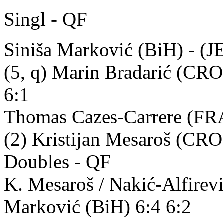
Singl - QF
Siniša Marković (BiH) - (JE
(5, q) Marin Bradarić (CRO
6:1
Thomas Cazes-Carrere (FRA
(2) Kristijan Mesaroš (CRO
Doubles - QF
K. Mesaroš / Nakić-Alfirevi
Marković (BiH) 6:4 6:2