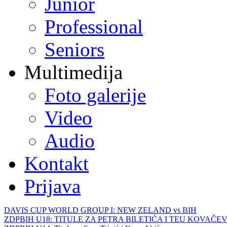
Junior
Professional
Seniors
Multimedija
Foto galerije
Video
Audio
Kontakt
Prijava
DAVIS CUP WORLD GROUP I: NEW ZELAND vs BIH
ZDPBIH U18: TITULE ZA PETRA BILETIĆA I TEU KOVAČEV