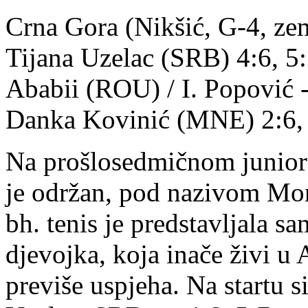
Crna Gora (Nikšić, G-4, zeml
Tijana Uzelac (SRB) 4:6, 5:
Ababii (ROU) / I. Popović 
Danka Kovinić (MNE) 2:6, 
Na prošlosedmičnom juniors
je održan, pod nazivom Mo
bh. tenis je predstavljala s
djevojka, koja inače živi u A
previše uspjeha. Na startu s