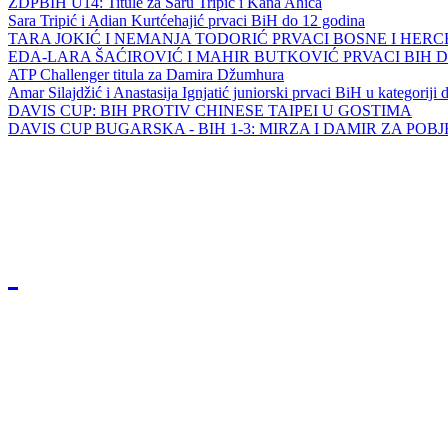
ZDPBIH U14: Titule za Saru Tripić i Kana Ahića
Sara Tripić i Adian Kurtćehajić prvaci BiH do 12 godina
TARA JOKIĆ I NEMANJA TODORIĆ PRVACI BOSNE I HER
EDA-LARA ŠAĆIROVIĆ I MAHIR BUTKOVIĆ PRVACI BIH 
ATP Challenger titula za Damira Džumhura
Amar Silajdžić i Anastasija Ignjatić juniorski prvaci BiH u kategoriji
DAVIS CUP: BIH PROTIV CHINESE TAIPEI U GOSTIMA
DAVIS CUP BUGARSKA - BIH 1-3: MIRZA I DAMIR ZA POB