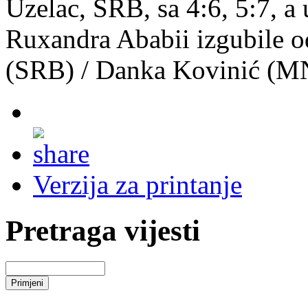
Uzelac, SRB, sa 4:6, 5:7, 
Ruxandra Ababii izgubile o
(SRB) / Danka Kovinić (MNE
Verzija za printanje
Pretraga vijesti