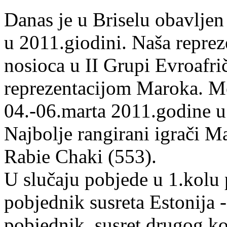
Danas je u Briselu obavljen
u 2011.giodini. Naša repreze
nosioca u II Grupi Evroafrič
reprezentacijom Maroka. Me
04.-06.marta 2011.godine 
Najbolje rangirani igrači M
Rabie Chaki (553).
U slučaju pobjede u 1.kolu p
pobjednik susreta Estonija 
pobjednik, susret drugog ko