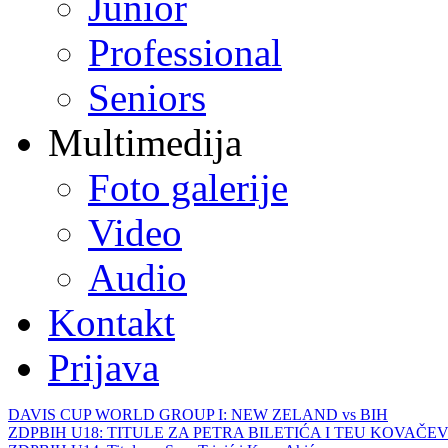
Junior
Professional
Seniors
Multimedija
Foto galerije
Video
Audio
Kontakt
Prijava
DAVIS CUP WORLD GROUP I: NEW ZELAND vs BIH
ZDPBIH U18: TITULE ZA PETRA BILETIĆA I TEU KOVAČEV