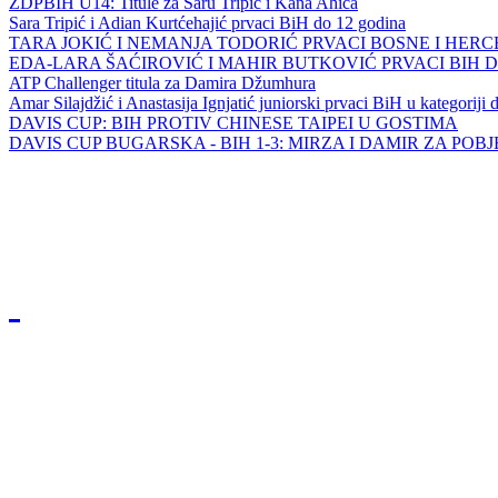
ZDPBIH U14: Titule za Saru Tripić i Kana Ahića
Sara Tripić i Adian Kurtćehajić prvaci BiH do 12 godina
TARA JOKIĆ I NEMANJA TODORIĆ PRVACI BOSNE I HER
EDA-LARA ŠAĆIROVIĆ I MAHIR BUTKOVIĆ PRVACI BIH 
ATP Challenger titula za Damira Džumhura
Amar Silajdžić i Anastasija Ignjatić juniorski prvaci BiH u kategoriji
DAVIS CUP: BIH PROTIV CHINESE TAIPEI U GOSTIMA
DAVIS CUP BUGARSKA - BIH 1-3: MIRZA I DAMIR ZA POB